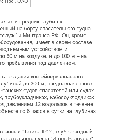
тис Про", ОАО
алых и средних глубин к
енный на борту спасательного судна
асслужбы Минтранса РФ. Он, кроме
борудования, имеет в своем составе
коподъемным устройством и
о 60 м на воздухе, и до 100 м – на
го пребывания под давлением.
ь создания контейнеризованного
глубиной до 300 м, предназначенного
кеанских судов-спасателей или судах
х, трубоукладчиках, кабелеукладчиках
од давлением 12 водолазов в течение
бъекте по 6 часов в сутки на глубинах
отанных "Тетис-ПРО", глубоководный
пасательного судна "Игорь Белоусов"