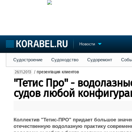
Новости
Судостроение
Судоходство
Судоремонт
События
Пре
Судостроение
Судоходство
Судоремонт
Собы
Судостроение
Торговая площадка
Конфере
26.11.2013
/
презентация клиентов
Пульс
Доска объявлений
Выставк
"Тетис Про" - водолазн
Новости
Продажа флота
Личност
Компании
Оборудование
Словарь
судов любой конфигура
Репутация
Изделия
Работа
Материалы
Крюинг
Услуги
Журнал
Коллектив "Тетис-ПРО" придает большое значе
Реклама
отечественную водолазную практику современ