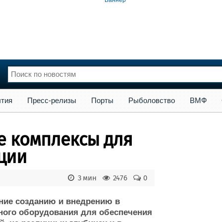
сс-релизы
Порты
Рыболовство
ВМФ
Образование
Яхт
тия
Пресс-релизы
Порты
Рыболовство
ВМФ
нции
Флот
и и семинары
Галерея флота
ые комплексы для
и
Форум
Отзывы
ции
Все службы
3 мин
2476
0
ние созданию и внедрению в
ного оборудования для обеспечения