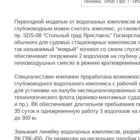
Техника "Тетис Про" / "Те
Переходной моделью от водолазных комплексов м
глубоководным можно считать комплекс, установл
пр. SDS-08 "Стольный град Ярославль" Госморсп
обычного для судовых стационарных комплексов о
так называемый "мокрый" колокол со своим спус
обеспечивает погружение 2 водолазов на глубину д
гелиовоздушных смесях в режиме кратковременно
Специалистами компании проработана возможност
глубоководного водолазного комплекса с рабочей 
для установки на палубе неспециализированных о
технологического флота (краново-монтажных суда
и пр.). ВК обеспечивает длительное пребывание п
35 суток и одновременную работу 3 водолазов на о
до 300 м.
Замыкает линейку водолазных комплексов, разраб
ВК ГВК-450. Он размещен на нескольких палубах с