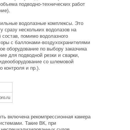
 объема подводно-технических работ
ние).
бильные водолазные комплексы. Это
 сразу нескольких водолазов на
й состав, помимо водолазного
соры с баллонами-воздухохранителями
ое оборудование по выбору заказчика
ие для подводной резки и сварки,
видеооборудование со шлемовой
контроля и пр.).
ro.ru
быть включена рекомпрессионная камера
истемами. Такие ВК, при
у неспециализированных судов