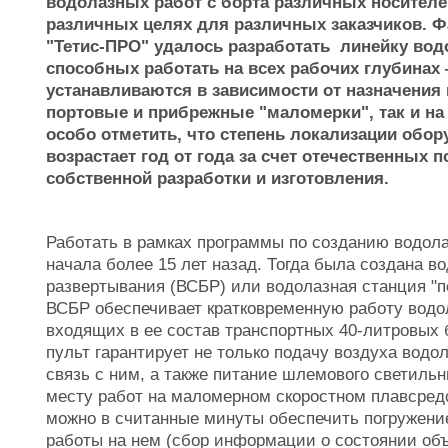
водолазных работ с борта различных носителей
различных целях для различных заказчиков. Ф
"Тетис-ПРО" удалось разработать линейку вод
способных работать на всех рабочих глубинах 
устанавливаются в зависимости от назначения 
портовые и прибрежные "маломерки", так и на 
особо отметить, что степень локализации обо
возрастает год от года за счет отечественных
собственной разработки и изготовления.
Работать в рамках программы по созданию водол
начала более 15 лет назад. Тогда была создана в
развертывания (ВСБР) или водолазная станция "п
ВСБР обеспечивает кратковременную работу водол
входящих в ее состав транспортных 40-литровых
пульт гарантирует не только подачу воздуха водо
связь с ним, а также питание шлемового светильн
месту работ на маломерном скоростном плавсред
можно в считанные минуты обеспечить погружени
работы на нем (сбор информации о состоянии объ