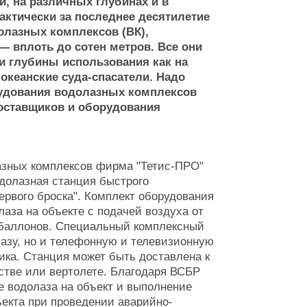
, на различных глубинах и в
актически за последнее десятилетие
олазных комплексов (ВК),
— вплоть до сотен метров. Все они
и глубины использования как на
океанские суда-спасатели. Надо
рудования водолазных комплексов
 поставщиков и оборудования
азных комплексов фирма "Тетис-ПРО"
одолазная станция быстрого
ервого броска". Комплект оборудования
аза на объекте с подачей воздуха от
 баллонов. Специальный комплексный
лазу, но и телефонную и телевизионную
ика. Станция может быть доставлена к
стве или вертолете. Благодаря ВСБР
е водолаза на объект и выполнение
екта при проведении аварийно-