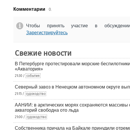
Комментарии
0.
Чтобы принять участие в обсужден
Зарегистрируйтесь
Свежие новости
В Петербурге протестировали морские беспилотники
«Акватория»
21:30 /
события
Северный завоз в Ненецком автономном округе вып
21:15 /
судоходство
ААНИИ: в арктических морях сохраняются массивы с
акваторий свободна ото льда
21:00 /
судоходство
Собственника причала на Байкале принудили отрем