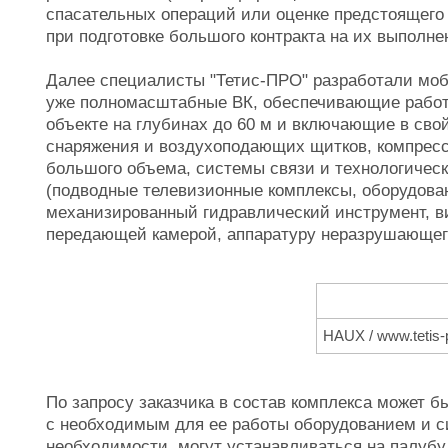
спасательных операций или оценке предстоящего
при подготовке большого контракта на их выполне
Далее специалисты "Тетис-ПРО" разработали мо
уже полномасштабные ВК, обеспечивающие работу
объекте на глубинах до 60 м и включающие в сво
снаряжения и воздухоподающих щитков, компрес
большого объема, системы связи и технологическ
(подводные телевизионные комплексы, оборудован
механизированный гидравлический инструмент, 
передающей камерой, аппаратуру неразрушающего 
HAUX / www.tetis-p
По запросу заказчика в состав комплекса может 
с необходимым для ее работы оборудованием и с
необходимости, могут устанавливаться на палуб