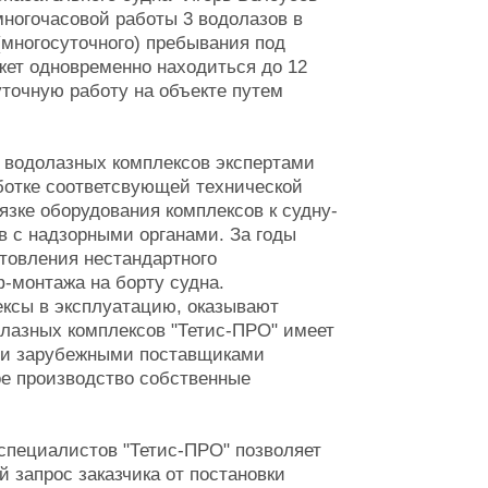
ногочасовой работы 3 водолазов в
(многосуточного) пребывания под
жет одновременно находиться до 12
уточную работу на объекте путем
х водолазных комплексов экспертами
ботке соответсвующей технической
язке оборудования комплексов к судну-
в с надзорными органами. За годы
товления нестандартного
-монтажа на борту судна.
ксы в эксплуатацию, оказывают
олазных комплексов "Тетис-ПРО" имеет
и и зарубежными поставщиками
ое производство собственные
специалистов "Тетис-ПРО" позволяет
 запрос заказчика от постановки