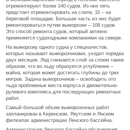
Журнал
отремонтируют более 140 судов. Из них пять
Реклама
предстоит отремонтировать на слипе, 32 – на
береговой площадке. Большая часть из них будет
ремонтироваться путем выморозки – 108 судов.
Конференции
Флот
Это способ ремонта судов, который активно
Выставки и семинары
Галерея флота
применяется судоходными компаниями на севере.
Личности
Форум
На выморозку одного судна у специалистов,
Словарь
Отзывы
которых называют выморозчиками, уходит порядка
Все службы
двух месяцев. Лед снимается слой за слоем таким
образом, что во льду образуется углубление –
майна, которая может достигать глубины до трех
метров. Задача выморозчиков – освободить ото
льда проблемные места корпуса и движительно-
рулевого комплекса для последующих ремонтных
работ.
Самый большой объем выморозочных работ
запланирован в Киренском, Якутском и Янском
филиалах администрации Ленского бассейна.
Администрация Ленского бассейна обслуживает