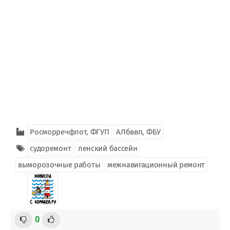
Росморречфлот, ФГУП
АЛбввп, ФБУ
судоремонт
ленский бассейн
выморозочные работы
межнавигационный ремонт
0