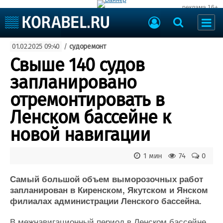
реклама 16+
Судостроение
01.02.2025 09:40
/
судоремонт
Судоходство
Судоремонт
Свыше 140 судов
События
Пресс-релизы
запланировано
Порты
Рыболовство
отремонтировать в
ВМФ
Образование
Ленском бассейне к
Яхты и катера
Еще
новой навигации
Судостроение
Торговая площадка
1 мин
74
0
Пульс
Доска объявлений
Новости
Продажа флота
Самый большой объем выморозочных работ
Компании
Оборудование
запланирован в Киренском, Якутском и Янском
Репутация
Изделия
филиалах администрации Ленского бассейна.
Работа
Материалы
Крюинг
Услуги
В межнавигационный период в Ленском бассейне