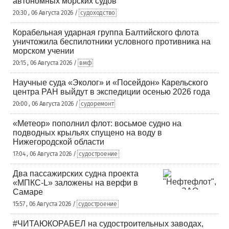
автономных морских судов
20:30 , 06 Августа 2026 /
судоходство
Корабельная ударная группа Балтийского флота
уничтожила беспилотники условного противника на
морском учении
20:15 , 06 Августа 2026 /
вмф
Научные суда «Эколог» и «Посейдон» Карельского
центра РАН выйдут в экспедиции осенью 2026 года
20:00 , 06 Августа 2026 /
судоремонт
«Метеор» пополнил флот: восьмое судно на
подводных крыльях спущено на воду в
Нижегородской области
17:04 , 06 Августа 2026 /
судостроение
Два пассажирских судна проекта
«МПКС-L» заложены на верфи в
Самаре
15:57 , 06 Августа 2026 /
судостроение
#ЧИТАЮКОРАБЕЛ на судостроительных заводах,