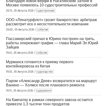
Благодаря новой верфи в Нагатинском Затоне в
Москве появилось 10 судостроительных профессий
20:15 , 05 Августа 2026 /
судостроение
ООО «Ленатурфлот» грозит банкротство: арбитраж
рассмотрит иск о несостоятельности компании
20:00 , 05 Августа 2026 /
события
Пассажирский причал в Юрино построен на треть,
работы опережают график — глава Марий Эл Юрий
Зайцев
19:45 , 05 Августа 2026 /
события
Мурманск готовится к приему первого
контейнеровоза из Китая
19:30 , 05 Августа 2026 /
судоходство
Паром «Александр Деев» возвратился на маршрут
Ванино — Холмск после планового ремонта
19:15 , 05 Августа 2026 /
судоремонт
На Камчатку в рамках северного завоза остается
привезти 1,3 тысячи тонн продуктов