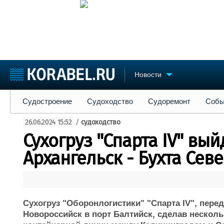
Новости
Судостроение
Судоходство
Судоремонт
События
Пре
Судостроение
Судоходство
Судоремонт
Собы
Судостроение
Торговая площадка
Конфере
26.06.2024 15:52
/
судоходство
Пульс
Доска объявлений
Выставк
Сухогруз "Спарта IV" вы
Новости
Продажа флота
Личност
Компании
Оборудование
Словарь
Архангельск - Бухта Сев
Репутация
Изделия
Работа
Материалы
Крюинг
Услуги
Журнал
Сухогруз "Оборонлогистики" "Спарта IV", пере
Реклама
Новороссийск в порт Балтийск, сделав несколь