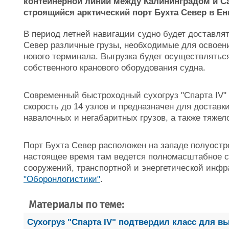
контейнерной линии между Калининградом и Са
строящийся арктический порт Бухта Север в Ен
В период летней навигации судно будет доставлят
Север различные грузы, необходимые для освоен
нового терминала. Выгрузка будет осуществлятьс
собственного кранового оборудования судна.
Современный быстроходный сухогруз "Спарта IV" 
скорость до 14 узлов и предназначен для доставк
навалочных и негабаритных грузов, а также тяже
Порт Бухта Север расположен на западе полуостр
настоящее время там ведется полномасштабное с
сооружений, транспортной и энергетической инф
"Оборонлогистики"
.
Материалы по теме:
Сухогруз "Спарта IV" подтвердил класс для 