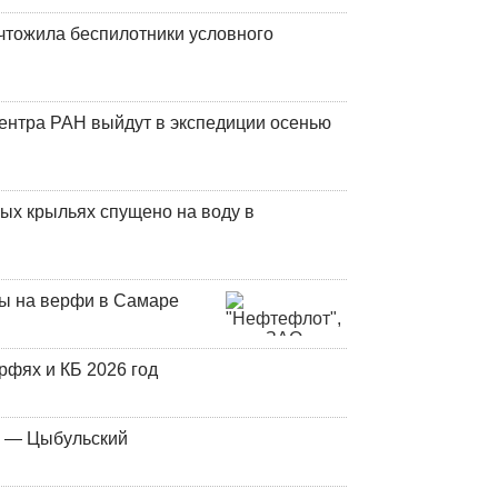
чтожила беспилотники условного
центра РАН выйдут в экспедиции осенью
ых крыльях спущено на воду в
ны на верфи в Самаре
фях и КБ 2026 год
у — Цыбульский