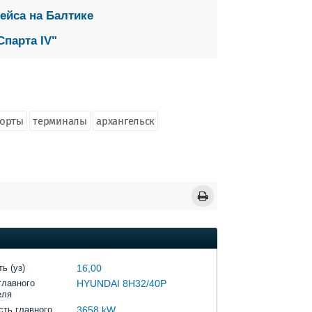
ейса на Балтике
парта IV"
порты
терминалы
архангельск
ь (уз)
16,00
главного
HYUNDAI 8H32/40P
еля
ть главного
3658 kW