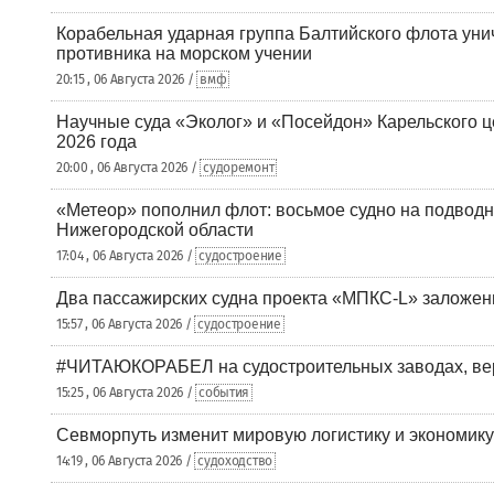
Корабельная ударная группа Балтийского флота уни
противника на морском учении
20:15 , 06 Августа 2026 /
вмф
Научные суда «Эколог» и «Посейдон» Карельского 
2026 года
20:00 , 06 Августа 2026 /
судоремонт
«Метеор» пополнил флот: восьмое судно на подводн
Нижегородской области
17:04 , 06 Августа 2026 /
судостроение
Два пассажирских судна проекта «МПКС-L» заложе
15:57 , 06 Августа 2026 /
судостроение
#ЧИТАЮКОРАБЕЛ на судостроительных заводах, вер
15:25 , 06 Августа 2026 /
события
Севморпуть изменит мировую логистику и экономик
14:19 , 06 Августа 2026 /
судоходство