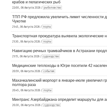
крабов и пелагических рыб
22:00 , 06 Августа 2026 /
рыболовство
ТПП РФ предложила увеличить лимит численности д
Чукотке
21:45 , 06 Августа 2026 /
порты
Транспортная прокуратура выявила экологические 
21:30 , 06 Августа 2026 /
порты
Навигацию речных трамвайчиков в Астрахани продл
21:15 , 06 Августа 2026 /
судоходство
Медицинские теплоходы в Югре посетили 42 населен
20:59 , 06 Августа 2026 /
события
Махачкалинский морпорт в январе-июле увеличил гр
полтора раза
20:45 , 06 Августа 2026 /
порты
Минтранс Азербайджана определит маршруты для а
20:30 , 06 Августа 2026 /
судоходство