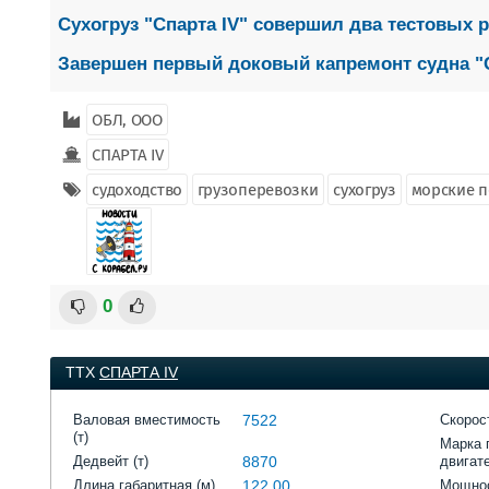
Сухогруз "Спарта IV" совершил два тестовых р
Завершен первый доковый капремонт судна "С
ОБЛ, ООО
СПАРТА IV
судоходство
грузоперевозки
сухогруз
морские 
0
ТТХ
СПАРТА IV
Валовая вместимость
7522
Скорост
(т)
Марка 
Дедвейт (т)
8870
двигат
Длина габаритная (м)
122,00
Мощнос