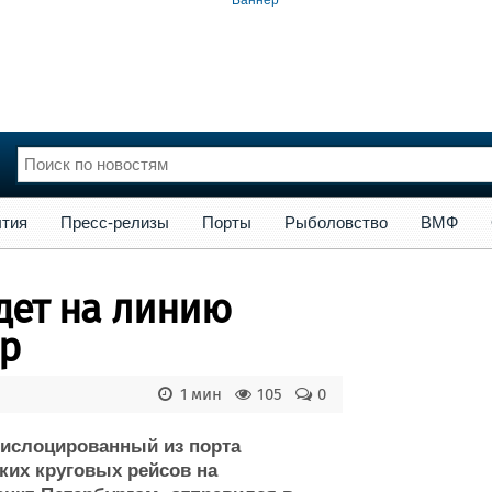
сс-релизы
Порты
Рыболовство
ВМФ
Образование
Яхт
тия
Пресс-релизы
Порты
Рыболовство
ВМФ
нции
Флот
и и семинары
Галерея флота
йдет на линию
и
Форум
Отзывы
ер
Все службы
1 мин
105
0
дислоцированный из порта
ких круговых рейсов на