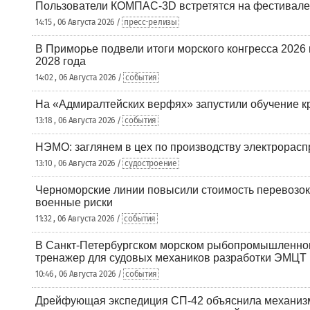
Пользователи КОМПАС-3D встретятся на фестивале
14:15 , 06 Августа 2026 /
пресс-релизы
В Приморье подвели итоги морского конгресса 2026 
2028 года
14:02 , 06 Августа 2026 /
события
На «Адмиралтейских верфях» запустили обучение к
13:18 , 06 Августа 2026 /
события
НЭМО: заглянем в цех по производству электрорасп
13:10 , 06 Августа 2026 /
судостроение
Черноморские линии повысили стоимость перевозок
военные риски
11:32 , 06 Августа 2026 /
события
В Санкт-Петербургском морском рыбопромышленно
тренажер для судовых механиков разработки ЭМЦТ
10:46 , 06 Августа 2026 /
события
Дрейфующая экспедиция СП-42 объяснила механизм