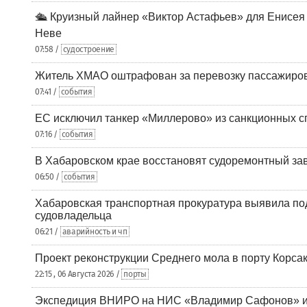
🛳️ Круизный лайнер «Виктор Астафьев» для Енисея
Неве
07:58 /
судостроение
Житель ХМАО оштрафован за перевозку пассажиров 
07:41 /
события
ЕС исключил танкер «Миллерово» из санкционных с
07:16 /
события
В Хабаровском крае восстановят судоремонтный за
06:50 /
события
Хабаровская транспортная прокуратура выявила по
судовладельца
06:21 /
аварийность и чп
Проект реконструкции Среднего мола в порту Корса
22:15 , 06 Августа 2026 /
порты
Экспедиция ВНИРО на НИС «Владимир Сафонов» и