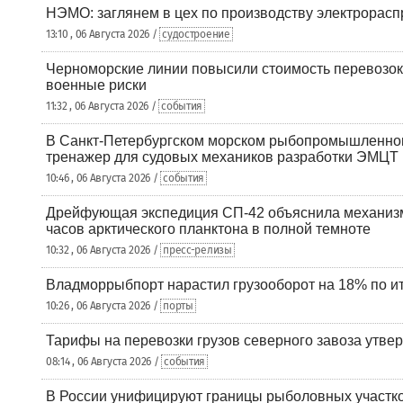
НЭМО: заглянем в цех по производству электрорасп
13:10 , 06 Августа 2026 /
судостроение
Черноморские линии повысили стоимость перевозок
военные риски
11:32 , 06 Августа 2026 /
события
В Санкт-Петербургском морском рыбопромышленно
тренажер для судовых механиков разработки ЭМЦТ
10:46 , 06 Августа 2026 /
события
Дрейфующая экспедиция СП-42 объяснила механизм
часов арктического планктона в полной темноте
10:32 , 06 Августа 2026 /
пресс-релизы
Владморрыбпорт нарастил грузооборот на 18% по ит
10:26 , 06 Августа 2026 /
порты
Тарифы на перевозки грузов северного завоза утве
08:14 , 06 Августа 2026 /
события
В России унифицируют границы рыболовных участк