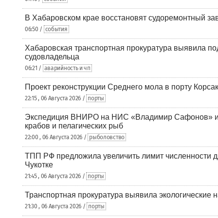
В Хабаровском крае восстановят судоремонтный за
06:50 /
события
Хабаровская транспортная прокуратура выявила по
судовладельца
06:21 /
аварийность и чп
Проект реконструкции Среднего мола в порту Корса
22:15 , 06 Августа 2026 /
порты
Экспедиция ВНИРО на НИС «Владимир Сафонов» и
крабов и пелагических рыб
22:00 , 06 Августа 2026 /
рыболовство
ТПП РФ предложила увеличить лимит численности д
Чукотке
21:45 , 06 Августа 2026 /
порты
Транспортная прокуратура выявила экологические 
21:30 , 06 Августа 2026 /
порты