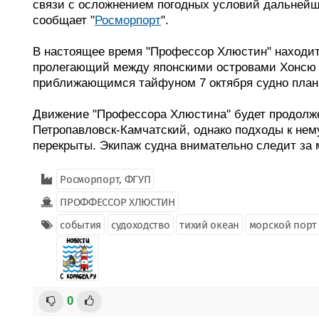
связи с осложнением погодных условий дальнейш
сообщает "
Росморпорт
".
В настоящее время "Профессор Хлюстин" находитс
пролегающий между японскими островами Хонсю 
приближающимся тайфуном 7 октября судно плани
Движение "Профессора Хлюстина" будет продолже
Петропавловск-Камчатский, однако подходы к нему
перекрыты. Экипаж судна внимательно следит за 
Росморпорт, ФГУП
ПРОФФЕССОР ХЛЮСТИН
события
судоходство
тихий океан
морской порт
0