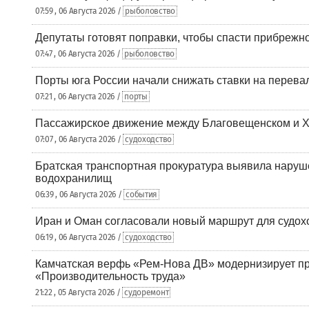
07:59 , 06 Августа 2026 /
рыболовство
Депутаты готовят поправки, чтобы спасти прибрежн
07:47 , 06 Августа 2026 /
рыболовство
Порты юга России начали снижать ставки на перевал
07:21 , 06 Августа 2026 /
порты
Пассажирское движение между Благовещенском и Х
07:07 , 06 Августа 2026 /
судоходство
Братская транспортная прокуратура выявила наруш
водохранилищ
06:39 , 06 Августа 2026 /
события
Иран и Оман согласовали новый маршрут для судох
06:19 , 06 Августа 2026 /
судоходство
Камчатская верфь «Рем-Нова ДВ» модернизирует пр
«Производительность труда»
21:22 , 05 Августа 2026 /
судоремонт