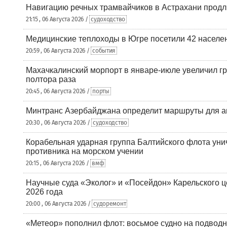
Навигацию речных трамвайчиков в Астрахани продл
21:15 , 06 Августа 2026 /
судоходство
Медицинские теплоходы в Югре посетили 42 населен
20:59 , 06 Августа 2026 /
события
Махачкалинский морпорт в январе-июле увеличил гр
полтора раза
20:45 , 06 Августа 2026 /
порты
Минтранс Азербайджана определит маршруты для а
20:30 , 06 Августа 2026 /
судоходство
Корабельная ударная группа Балтийского флота уни
противника на морском учении
20:15 , 06 Августа 2026 /
вмф
Научные суда «Эколог» и «Посейдон» Карельского 
2026 года
20:00 , 06 Августа 2026 /
судоремонт
«Метеор» пополнил флот: восьмое судно на подводн