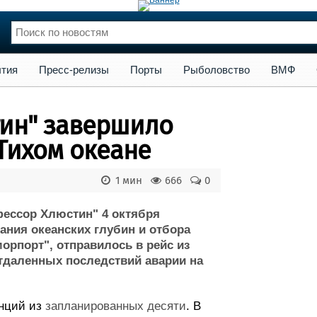
сс-релизы
Порты
Рыболовство
ВМФ
Образование
Яхт
тия
Пресс-релизы
Порты
Рыболовство
ВМФ
нции
Флот
и и семинары
Галерея флота
тин" завершило
и
Форум
Отзывы
 Тихом океане
Все службы
1 мин
666
0
фессор Хлюстин" 4 октября
ния океанских глубин и отбора
рпорт", отправилось в рейс из
тдаленных последствий аварии на
анций из
запланированных десяти
. В