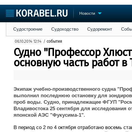
Новости
Судостроение
Судоходство
Судоремонт
События
Пре
Судостроение
Судоходство
Судоремонт
Собы
Судостроение
Торговая площадка
Конфере
06.10.2014 12:14
/
события
Пульс
Доска объявлений
Выставк
Судно "Профессор Хлюс
Новости
Продажа флота
Личност
Компании
Оборудование
Словарь
основную часть работ в
Репутация
Изделия
Работа
Материалы
Крюинг
Услуги
Журнал
Экипаж учебно-производственного судна "Про
Реклама
выполнил последнюю остановку для зондирова
проб воды. Судно, принадлежащее ФГУП "Росмо
Владивостока 25 сентября для исследования о
японской АЭС "Фукусима-1".
В период со 2 по 4 октября отработано восемь ст