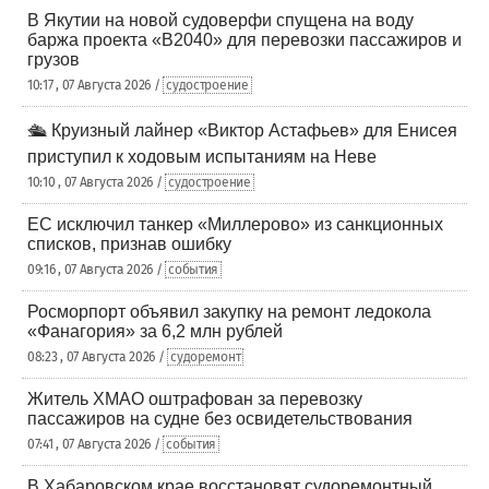
В Якутии на новой судоверфи спущена на воду
баржа проекта «В2040» для перевозки пассажиров и
грузов
10:17 , 07 Августа 2026 /
судостроение
🛳️ Круизный лайнер «Виктор Астафьев» для Енисея
приступил к ходовым испытаниям на Неве
10:10 , 07 Августа 2026 /
судостроение
ЕС исключил танкер «Миллерово» из санкционных
списков, признав ошибку
09:16 , 07 Августа 2026 /
события
Росморпорт объявил закупку на ремонт ледокола
«Фанагория» за 6,2 млн рублей
08:23 , 07 Августа 2026 /
судоремонт
Житель ХМАО оштрафован за перевозку
пассажиров на судне без освидетельствования
07:41 , 07 Августа 2026 /
события
В Хабаровском крае восстановят судоремонтный