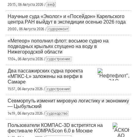
20:15 , 06 Августа 2026 /
вмф
Научные суда «Эколог» и «Посейдон» Карельского
центра РАН выйдут в экспедиции осенью 2026 года
20:00 , 06 Августа 2026 /
судоремонт
«Метеор» пополнил флот: восьмое судно на
подводных крыльях спущено на воду в
Нижегородской области
17:04 , 06 Августа 2026 /
судостроение
Два пассажирских судна проекта
«МПКС-L» заложены на верфи в
Самаре
15:57 , 06 Августа 2026 /
судостроение
Севморпуть изменит мировую логистику и экономику
— Цыбульский
14:19 , 06 Августа 2026 /
судоходство
Пользователи КОМПАС-3D встретятся на
фестивале KOMPAScon 6.0 в Москве