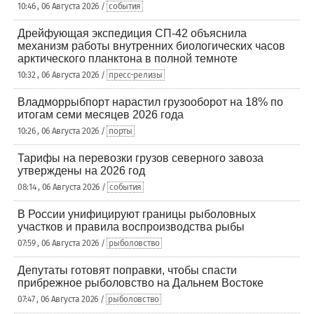
10:46 , 06 Августа 2026 /
события
Дрейфующая экспедиция СП-42 объяснила
механизм работы внутренних биологических часов
арктического планктона в полной темноте
10:32 , 06 Августа 2026 /
пресс-релизы
Владморрыбпорт нарастил грузооборот на 18% по
итогам семи месяцев 2026 года
10:26 , 06 Августа 2026 /
порты
Тарифы на перевозки грузов северного завоза
утверждены на 2026 год
08:14 , 06 Августа 2026 /
события
В России унифицируют границы рыболовных
участков и правила воспроизводства рыбы
07:59 , 06 Августа 2026 /
рыболовство
Депутаты готовят поправки, чтобы спасти
прибрежное рыболовство на Дальнем Востоке
07:47 , 06 Августа 2026 /
рыболовство