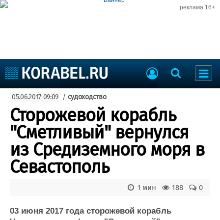
реклама 16+
Судостроение
05.06.2017 09:09
/
судоходство
Судоходство
Судоремонт
Сторожевой корабль
События
Пресс-релизы
"Сметливый" вернулся
Порты
Рыболовство
из Средиземного моря в
ВМФ
Образование
Севастополь
Яхты и катера
Еще
1 мин
188
0
Судостроение
Торговая площадка
Пульс
Доска объявлений
03 июня 2017 года сторожевой корабль