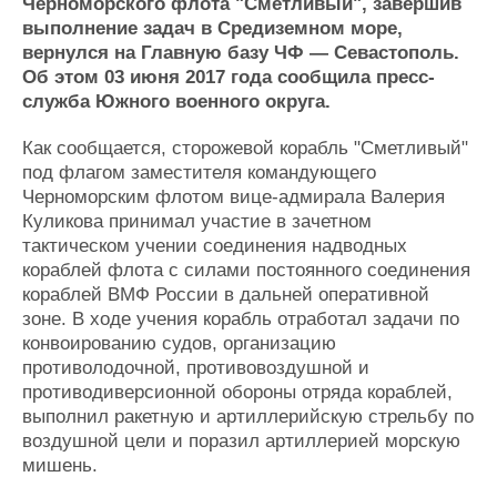
Новости
Продажа флота
Черноморского флота "Сметливый", завершив
выполнение задач в Средиземном море,
Компании
Оборудование
вернулся на Главную базу ЧФ — Севастополь.
Репутация
Изделия
Об этом 03 июня 2017 года сообщила пресс-
Работа
Материалы
служба Южного военного округа.
Крюинг
Услуги
Журнал
Как сообщается, сторожевой корабль "Сметливый"
Реклама
под флагом заместителя командующего
Черноморским флотом вице-адмирала Валерия
Куликова принимал участие в зачетном
Конференции
Флот
тактическом учении соединения надводных
Выставки и семинары
Галерея флота
кораблей флота с силами постоянного соединения
Личности
Форум
кораблей ВМФ России в дальней оперативной
Словарь
Отзывы
зоне. В ходе учения корабль отработал задачи по
Все службы
конвоированию судов, организацию
противолодочной, противовоздушной и
противодиверсионной обороны отряда кораблей,
выполнил ракетную и артиллерийскую стрельбу по
воздушной цели и поразил артиллерией морскую
мишень.