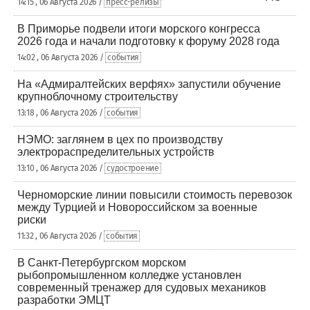
14:15 , 06 Августа 2026 /
пресс-релизы
В Приморье подвели итоги морского конгресса
2026 года и начали подготовку к форуму 2028 года
14:02 , 06 Августа 2026 /
события
На «Адмиралтейских верфях» запустили обучение
крупноблочному строительству
13:18 , 06 Августа 2026 /
события
НЭМО: заглянем в цех по производству
электрораспределительных устройств
13:10 , 06 Августа 2026 /
судостроение
Черноморские линии повысили стоимость перевозок
между Турцией и Новороссийском за военные
риски
11:32 , 06 Августа 2026 /
события
В Санкт-Петербургском морском
рыбопромышленном колледже установлен
современный тренажер для судовых механиков
разработки ЭМЦТ