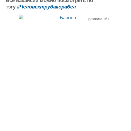
Все вакансии можно посмотреть по
Журнал
тэгу
#Человектрудакорабел
Реклама
реклама 16+
Конференции
Флот
Выставки и семинары
Галерея флота
Личности
Форум
Словарь
Отзывы
Все службы