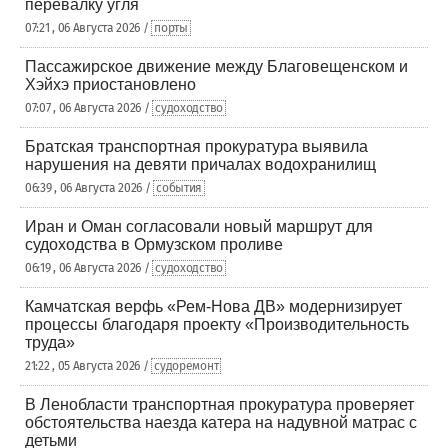
перевалку угля
07:21 , 06 Августа 2026 /
порты
Пассажирское движение между Благовещенском и
Хэйхэ приостановлено
07:07 , 06 Августа 2026 /
судоходство
Братская транспортная прокуратура выявила
нарушения на девяти причалах водохранилищ
06:39 , 06 Августа 2026 /
события
Иран и Оман согласовали новый маршрут для
судоходства в Ормузском проливе
06:19 , 06 Августа 2026 /
судоходство
Камчатская верфь «Рем-Нова ДВ» модернизирует
процессы благодаря проекту «Производительность
труда»
21:22 , 05 Августа 2026 /
судоремонт
В Ленобласти транспортная прокуратура проверяет
обстоятельства наезда катера на надувной матрас с
детьми