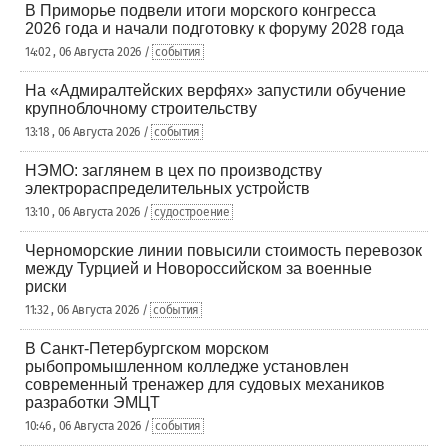
В Приморье подвели итоги морского конгресса
2026 года и начали подготовку к форуму 2028 года
14:02 , 06 Августа 2026 /
события
На «Адмиралтейских верфях» запустили обучение
крупноблочному строительству
13:18 , 06 Августа 2026 /
события
НЭМО: заглянем в цех по производству
электрораспределительных устройств
13:10 , 06 Августа 2026 /
судостроение
Черноморские линии повысили стоимость перевозок
между Турцией и Новороссийском за военные
риски
11:32 , 06 Августа 2026 /
события
В Санкт-Петербургском морском
рыбопромышленном колледже установлен
современный тренажер для судовых механиков
разработки ЭМЦТ
10:46 , 06 Августа 2026 /
события