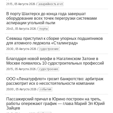
21:15 , 05 Августа 2026 /
аварийность и чп
В порту Шахтерск до конца года завершат
оборудование всех точек перегрузки системами
аспирации угольной пыли
20:45 , 05 Августа 2026 /
порты
Севмаш приступил к сборке упорных подшипников
для атомного ледокола «Сталинград»
20:30 , 05 Августа 2026 /
судостроение
Благодаря новой верфи в Нагатинском Затоне в
Москве появилось 10 судостроительных профессий
20:15 , 05 Августа 2026 /
судостроение
ООО «Ленатурфлот» грозит банкротство: арбитраж
рассмотрит иск о несостоятельности компании
20:00 , 05 Августа 2026 /
события
Пассажирский причал в Юрино построен на треть,
работы опережают график — глава Марий Эл Юрий
Зайцев