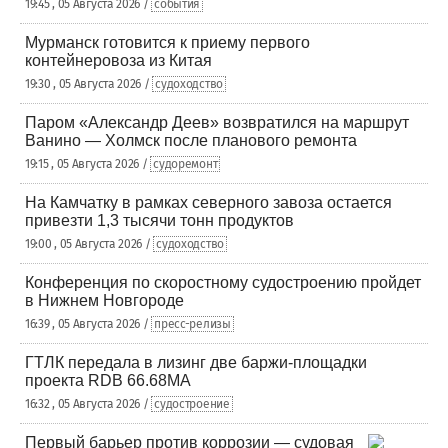
19:45 , 05 Августа 2026 /
события
Мурманск готовится к приему первого
контейнеровоза из Китая
19:30 , 05 Августа 2026 /
судоходство
Паром «Александр Деев» возвратился на маршрут
Ванино — Холмск после планового ремонта
19:15 , 05 Августа 2026 /
судоремонт
На Камчатку в рамках северного завоза остается
привезти 1,3 тысячи тонн продуктов
19:00 , 05 Августа 2026 /
судоходство
Конференция по скоростному судостроению пройдет
в Нижнем Новгороде
16:39 , 05 Августа 2026 /
пресс-релизы
ГТЛК передала в лизинг две баржи-площадки
проекта RDB 66.68МА
16:32 , 05 Августа 2026 /
судостроение
Первый барьер против коррозии — судовая