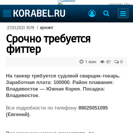
реклама 16+
Судостроение
27.03.2023 10:19
/
крюинг
Судоходство
Судоремонт
Срочно требуется
События
Пресс-релизы
фиттер
Порты
Рыболовство
ВМФ
1 мин
87
0
Образование
Яхты и катера
Еще
На танкер требуется судовой сварщик-токарь.
Заработная плата: 100000. Район плавания:
Судостроение
Торговая площадка
Владивосток — Южная Корея. Посадка:
Владивосток.
Пульс
Доска объявлений
Новости
Продажа флота
Все подробности по телефону
89025051095
Компании
Оборудование
(Евгений).
Репутация
Изделия
Работа
Материалы
Крюинг
Услуги