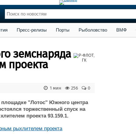
сс-релизы
Порты
Рыболовство
ВМФ
Образование
Яхт
тия
Пресс-релизы
Порты
Рыболовство
ВМФ
нции
Флот
и и семинары
Галерея флота
ого земснаряда
и
Форум
Отзывы
м проекта
Все службы
1 мин
256
0
й площадке "Лотос" Южного центра
остоялся торжественный спуск на
лителем проекта 93.159.1.