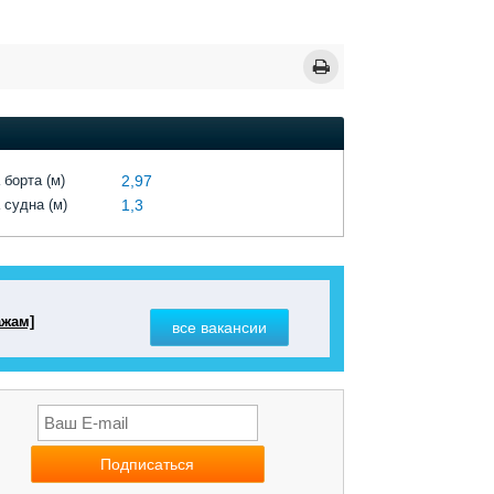
 борта (м)
2,97
 судна (м)
1,3
ажам]
все вакансии