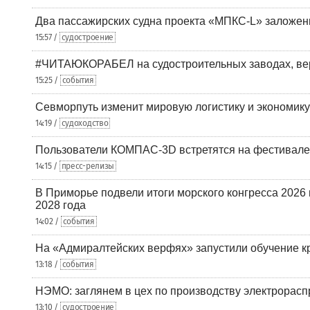
Два пассажирских судна проекта «МПКС-L» заложе
15:57 /
судостроение
#ЧИТАЮКОРАБЕЛ на судостроительных заводах, вер
15:25 /
события
Севморпуть изменит мировую логистику и экономик
14:19 /
судоходство
Пользователи КОМПАС-3D встретятся на фестивале
14:15 /
пресс-релизы
В Приморье подвели итоги морского конгресса 2026 
2028 года
14:02 /
события
На «Адмиралтейских верфях» запустили обучение к
13:18 /
события
НЭМО: заглянем в цех по производству электрорасп
13:10 /
судостроение