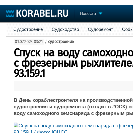
Новости
Судостроение
Судоходство
Судоремонт
События
Пре
Судостроение
Судоходство
Судоремонт
Собы
Судостроение
Торговая площадка
Конфере
01.07.2023 03:21
/
судостроение
Пульс
Доска объявлений
Выставк
Спуск на воду самоходн
Новости
Продажа флота
Личност
Компании
Оборудование
Словарь
с фрезерным рыхлителе
Репутация
Изделия
93.159.1
Работа
Материалы
Крюинг
Услуги
Журнал
Реклама
В День кораблестроителя на производственно
судостроения и судоремонта (входит в #ОСК) с
воду самоходного земснаряда с фрезерным рых