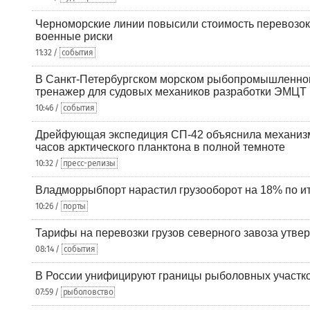
Черноморские линии повысили стоимость перевозок
военные риски
11:32 /
события
В Санкт-Петербургском морском рыбопромышленно
тренажер для судовых механиков разработки ЭМЦТ
10:46 /
события
Дрейфующая экспедиция СП-42 объяснила механизм
часов арктического планктона в полной темноте
10:32 /
пресс-релизы
Владморрыбпорт нарастил грузооборот на 18% по ит
10:26 /
порты
Тарифы на перевозки грузов северного завоза утве
08:14 /
события
В России унифицируют границы рыболовных участк
07:59 /
рыболовство