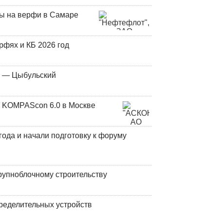
ны на верфи в Самаре
фях и КБ 2026 год
у — Цыбульский
 KOMPAScon 6.0 в Москве
года и начали подготовку к форуму
рупноблочному строительству
ределительных устройств