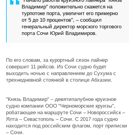
"Начало работы круизного лайнера "Князь
Журнал
Владимир" положительно скажется на
Реклама
турпотоке порта, увеличит его примерно
от 5 до 10 процентов", – сообщил
генеральный директор морского торгового
Конференции
Флот
порта Сочи Юрий
Владимиров.
Выставки и семинары
Галерея флота
Личности
Форум
Словарь
Отзывы
По его словам, за курортный сезон лайнер
Все службы
совершит 11 рейсов. Из Сочи судно будет
выходить ночью с направлением до Сухума с
трехнедневной стоянкой в столице Абхазии.
"Князь Владимир" – девятипалубное круизное
судно компании ООО "Черноморские круизы",
робатающее на маршруте Сочи –
Новороссийск
–
Ялта
–
Севастополь
– Сочи. C 2017 года судно
находится под российским флагом, порт приписки
– Сочи.