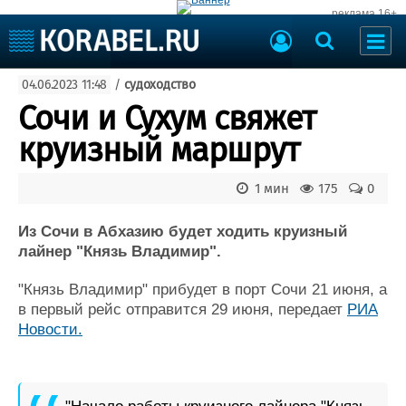
реклама 16+
Судостроение
04.06.2023 11:48
/
судоходство
Судоходство
Судоремонт
Сочи и Сухум свяжет
События
Пресс-релизы
круизный маршрут
Порты
Рыболовство
ВМФ
1 мин
175
0
Образование
Яхты и катера
Еще
Из Сочи в Абхазию будет ходить круизный
лайнер "Князь Владимир".
Судостроение
Торговая площадка
"Князь Владимир" прибудет в порт Сочи 21 июня, а
Пульс
Доска объявлений
в первый рейс отправится 29 июня, передает
РИА
Новости
Продажа флота
Новости.
Компании
Оборудование
Репутация
Изделия
Работа
Материалы
Крюинг
Услуги