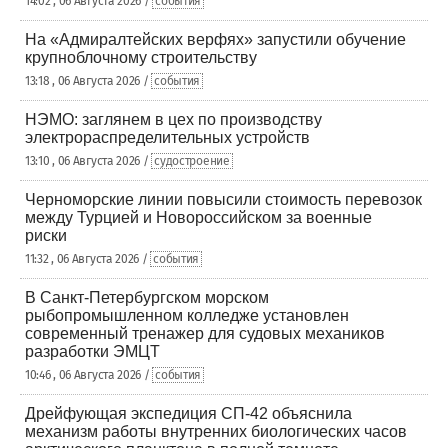
14:02 , 06 Августа 2026 /
события
На «Адмиралтейских верфях» запустили обучение
крупноблочному строительству
13:18 , 06 Августа 2026 /
события
НЭМО: заглянем в цех по производству
электрораспределительных устройств
13:10 , 06 Августа 2026 /
судостроение
Черноморские линии повысили стоимость перевозок
между Турцией и Новороссийском за военные
риски
11:32 , 06 Августа 2026 /
события
В Санкт-Петербургском морском
рыбопромышленном колледже установлен
современный тренажер для судовых механиков
разработки ЭМЦТ
10:46 , 06 Августа 2026 /
события
Дрейфующая экспедиция СП-42 объяснила
механизм работы внутренних биологических часов