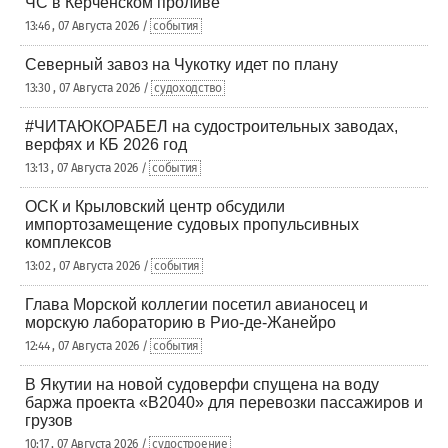
ЧС в Керченском проливе
13:46 , 07 Августа 2026 /
события
Северный завоз на Чукотку идет по плану
13:30 , 07 Августа 2026 /
судоходство
#ЧИТАЮКОРАБЕЛ на судостроительных заводах,
верфях и КБ 2026 год
13:13 , 07 Августа 2026 /
события
ОСК и Крыловский центр обсудили
импортозамещение судовых пропульсивных
комплексов
13:02 , 07 Августа 2026 /
события
Глава Морской коллегии посетил авианосец и
морскую лабораторию в Рио-де-Жанейро
12:44 , 07 Августа 2026 /
события
В Якутии на новой судоверфи спущена на воду
баржа проекта «В2040» для перевозки пассажиров и
грузов
10:17 , 07 Августа 2026 /
судостроение