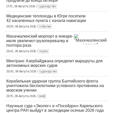
продлили до конца октября
21:15 , 06 Августа 2026 /
судоходство
Медицинские теплоходы в Югре посетили
42 населенных пункта с начала навигации
20:59 , 06 Августа 2026 /
события
Махачкалинский морпорт в январе-
июле увеличил грузоперевалку в
полтора раза
20:45 , 06 Августа 2026 /
порты
Минтранс Азербайджана определит маршруты для
автономных морских судов
20:30 , 06 Августа 2026 /
судоходство
Корабельная ударная группа Балтийского флота
уничтожила беспилотники условного противника на
морском учении
20:15 , 06 Августа 2026 /
вмф
Научные суда «Эколог» и «Посейдон» Карельского
центра РАН выйдут в экспедиции осенью 2026 года