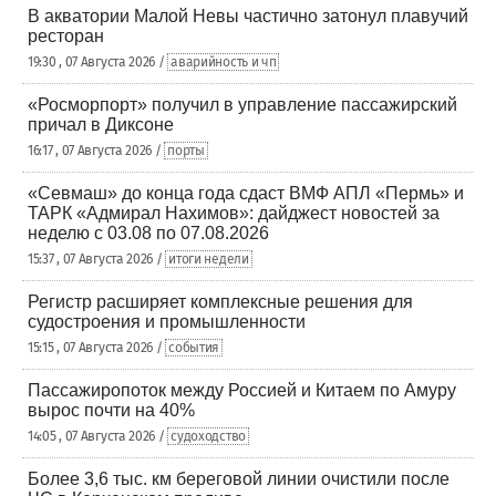
В акватории Малой Невы частично затонул плавучий
ресторан
19:30 , 07 Августа 2026 /
аварийность и чп
«Росморпорт» получил в управление пассажирский
причал в Диксоне
16:17 , 07 Августа 2026 /
порты
«Севмаш» до конца года сдаст ВМФ АПЛ «Пермь» и
ТАРК «Адмирал Нахимов»: дайджест новостей за
неделю с 03.08 по 07.08.2026
15:37 , 07 Августа 2026 /
итоги недели
Регистр расширяет комплексные решения для
судостроения и промышленности
15:15 , 07 Августа 2026 /
события
Пассажиропоток между Россией и Китаем по Амуру
вырос почти на 40%
14:05 , 07 Августа 2026 /
судоходство
Более 3,6 тыс. км береговой линии очистили после