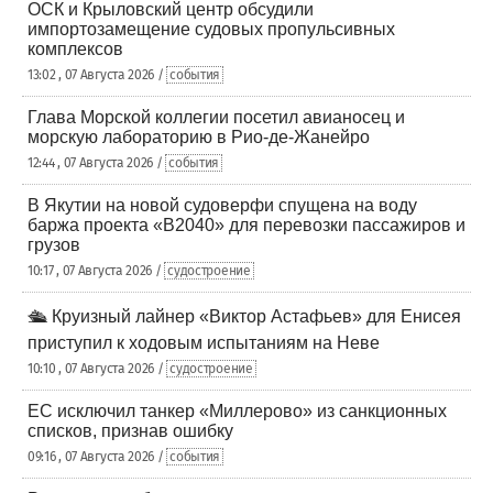
ОСК и Крыловский центр обсудили
импортозамещение судовых пропульсивных
комплексов
13:02 , 07 Августа 2026 /
события
Глава Морской коллегии посетил авианосец и
морскую лабораторию в Рио-де-Жанейро
12:44 , 07 Августа 2026 /
события
В Якутии на новой судоверфи спущена на воду
баржа проекта «В2040» для перевозки пассажиров и
грузов
10:17 , 07 Августа 2026 /
судостроение
🛳️ Круизный лайнер «Виктор Астафьев» для Енисея
приступил к ходовым испытаниям на Неве
10:10 , 07 Августа 2026 /
судостроение
ЕС исключил танкер «Миллерово» из санкционных
списков, признав ошибку
09:16 , 07 Августа 2026 /
события