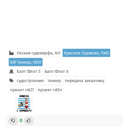
Окская судоверфь, АО
Красное Сормово, ПАО
БФ Танкер, ООО
Балт Флот 5
Балт Флот 6
судостроение
танкер
передача заказчику
проект rst27
проект rst54
0