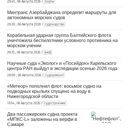
20:45 , 06 Августа 2026 /
порты
Минтранс Азербайджана определит маршруты для
автономных морских судов
20:30 , 06 Августа 2026 /
судоходство
Корабельная ударная группа Балтийского флота
уничтожила беспилотники условного противника на
морском учении
20:15 , 06 Августа 2026 /
вмф
Научные суда «Эколог» и «Посейдон» Карельского
центра РАН выйдут в экспедиции осенью 2026 года
20:00 , 06 Августа 2026 /
судоремонт
«Метеор» пополнил флот: восьмое судно на
подводных крыльях спущено на воду в
Нижегородской области
17:04 , 06 Августа 2026 /
судостроение
Два пассажирских судна проекта
«МПКС-L» заложены на верфи в
Самаре