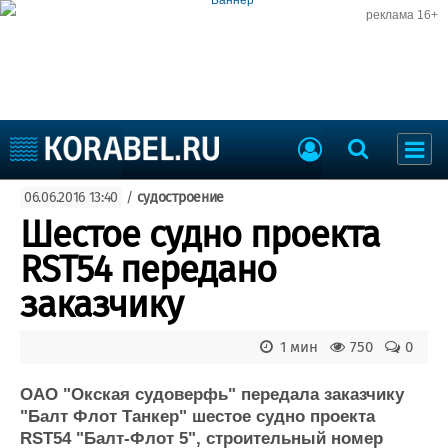
реклама 16+
Судостроение
06.06.2016 13:40
/
судостроение
Судоходство
Судоремонт
Шестое судно проекта
События
Пресс-релизы
RST54 передано
Порты
Рыболовство
заказчику
ВМФ
Образование
Яхты и катера
1 мин
750
0
Еще
ОАО "Окская судоверфь" передала заказчику
Судостроение
Торговая площадка
"Балт Флот Танкер" шестое судно проекта
Пульс
Доска объявлений
RST54 "Балт-Флот 5", строительный номер