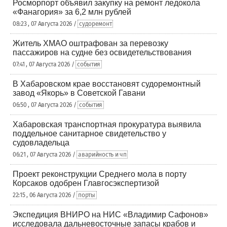
Росморпорт объявил закупку на ремонт ледокола
«Фанагория» за 6,2 млн рублей
08:23 , 07 Августа 2026 /
судоремонт
Житель ХМАО оштрафован за перевозку
пассажиров на судне без освидетельствования
07:41 , 07 Августа 2026 /
события
В Хабаровском крае восстановят судоремонтный
завод «Якорь» в Советской Гавани
06:50 , 07 Августа 2026 /
события
Хабаровская транспортная прокуратура выявила
поддельное санитарное свидетельство у
судовладельца
06:21 , 07 Августа 2026 /
аварийность и чп
Проект реконструкции Среднего мола в порту
Корсаков одобрен Главгосэкспертизой
22:15 , 06 Августа 2026 /
порты
Экспедиция ВНИРО на НИС «Владимир Сафонов»
исследовала дальневосточные запасы крабов и