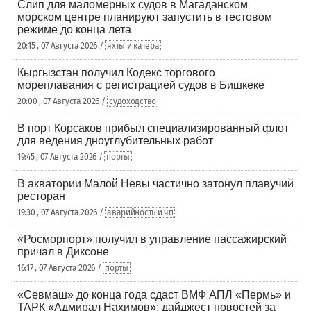
Слип для маломерных судов в Магаданском
морском центре планируют запустить в тестовом
режиме до конца лета
20:15 , 07 Августа 2026 /
яхты и катера
Кыргызстан получил Кодекс торгового
мореплавания с регистрацией судов в Бишкеке
20:00 , 07 Августа 2026 /
судоходство
В порт Корсаков прибыл специализированный флот
для ведения дноуглубительных работ
19:45 , 07 Августа 2026 /
порты
В акватории Малой Невы частично затонул плавучий
ресторан
19:30 , 07 Августа 2026 /
аварийность и чп
«Росморпорт» получил в управление пассажирский
причал в Диксоне
16:17 , 07 Августа 2026 /
порты
«Севмаш» до конца года сдаст ВМФ АПЛ «Пермь» и
ТАРК «Адмирал Нахимов»: дайджест новостей за