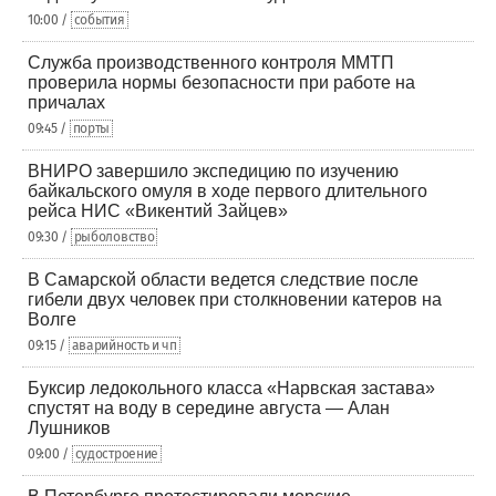
10:00 /
события
Служба производственного контроля ММТП
проверила нормы безопасности при работе на
причалах
09:45 /
порты
ВНИРО завершило экспедицию по изучению
байкальского омуля в ходе первого длительного
рейса НИС «Викентий Зайцев»
09:30 /
рыболовство
В Самарской области ведется следствие после
гибели двух человек при столкновении катеров на
Волге
09:15 /
аварийность и чп
Буксир ледокольного класса «Нарвская застава»
спустят на воду в середине августа — Алан
Лушников
09:00 /
судостроение