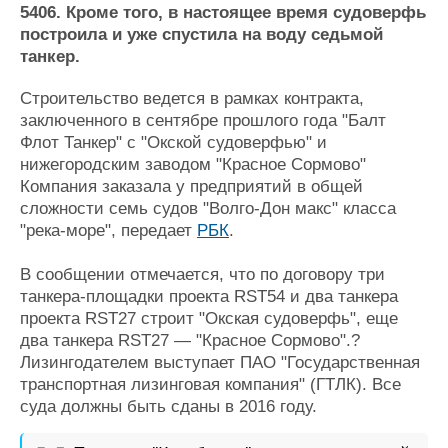
Новости
Продажа флота
5406. Кроме того, в настоящее время судоверфь
Компании
Оборудование
построила и уже спустила на воду седьмой
Репутация
Изделия
танкер.
Работа
Материалы
Крюинг
Услуги
Строительство ведется в рамках контракта,
заключенного в сентябре прошлого года "Балт
Журнал
Флот Танкер" с "Окской судоверфью" и
Реклама
нижегородским заводом "Красное Сормово"
Компания заказала у предприятий в общей
Конференции
Флот
сложности семь судов "Волго-Дон макс" класса
"река-море", передает
РБК
.
Выставки и семинары
Галерея флота
Личности
Форум
В сообщении отмечается, что по договору три
Словарь
Отзывы
танкера-площадки проекта RST54 и два танкера
Все службы
проекта RST27 строит "Окская судоверфь", еще
два танкера RST27 — "Красное Сормово".?
Лизингодателем выступает ПАО "Государственная
транспортная лизинговая компания" (ГТЛК). Все
суда должны быть сданы в 2016 году.