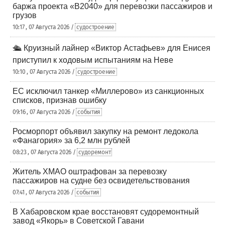
баржа проекта «В2040» для перевозки пассажиров и
грузов
10:17 , 07 Августа 2026 /
судостроение
🛳️ Круизный лайнер «Виктор Астафьев» для Енисея
приступил к ходовым испытаниям на Неве
10:10 , 07 Августа 2026 /
судостроение
ЕС исключил танкер «Миллерово» из санкционных
списков, признав ошибку
09:16 , 07 Августа 2026 /
события
Росморпорт объявил закупку на ремонт ледокола
«Фанагория» за 6,2 млн рублей
08:23 , 07 Августа 2026 /
судоремонт
Житель ХМАО оштрафован за перевозку
пассажиров на судне без освидетельствования
07:41 , 07 Августа 2026 /
события
В Хабаровском крае восстановят судоремонтный
завод «Якорь» в Советской Гавани