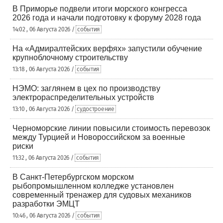
В Приморье подвели итоги морского конгресса
2026 года и начали подготовку к форуму 2028 года
14:02 , 06 Августа 2026 /
события
На «Адмиралтейских верфях» запустили обучение
крупноблочному строительству
13:18 , 06 Августа 2026 /
события
НЭМО: заглянем в цех по производству
электрораспределительных устройств
13:10 , 06 Августа 2026 /
судостроение
Черноморские линии повысили стоимость перевозок
между Турцией и Новороссийском за военные
риски
11:32 , 06 Августа 2026 /
события
В Санкт-Петербургском морском
рыбопромышленном колледже установлен
современный тренажер для судовых механиков
разработки ЭМЦТ
10:46 , 06 Августа 2026 /
события