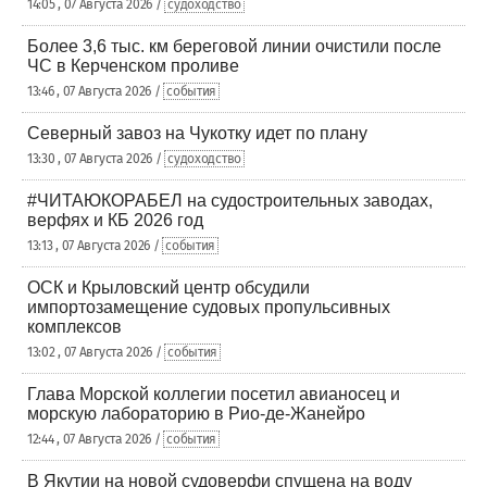
14:05 , 07 Августа 2026 /
судоходство
Более 3,6 тыс. км береговой линии очистили после
ЧС в Керченском проливе
13:46 , 07 Августа 2026 /
события
Северный завоз на Чукотку идет по плану
13:30 , 07 Августа 2026 /
судоходство
#ЧИТАЮКОРАБЕЛ на судостроительных заводах,
верфях и КБ 2026 год
13:13 , 07 Августа 2026 /
события
ОСК и Крыловский центр обсудили
импортозамещение судовых пропульсивных
комплексов
13:02 , 07 Августа 2026 /
события
Глава Морской коллегии посетил авианосец и
морскую лабораторию в Рио-де-Жанейро
12:44 , 07 Августа 2026 /
события
В Якутии на новой судоверфи спущена на воду