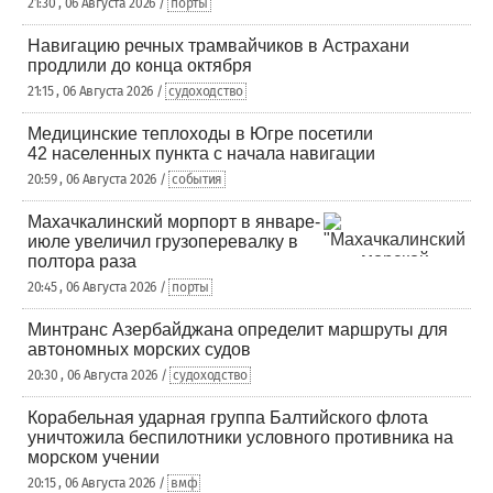
21:30 , 06 Августа 2026 /
порты
Навигацию речных трамвайчиков в Астрахани
продлили до конца октября
21:15 , 06 Августа 2026 /
судоходство
Медицинские теплоходы в Югре посетили
42 населенных пункта с начала навигации
20:59 , 06 Августа 2026 /
события
Махачкалинский морпорт в январе-
июле увеличил грузоперевалку в
полтора раза
20:45 , 06 Августа 2026 /
порты
Минтранс Азербайджана определит маршруты для
автономных морских судов
20:30 , 06 Августа 2026 /
судоходство
Корабельная ударная группа Балтийского флота
уничтожила беспилотники условного противника на
морском учении
20:15 , 06 Августа 2026 /
вмф