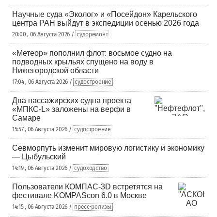
Научные суда «Эколог» и «Посейдон» Карельского
центра РАН выйдут в экспедиции осенью 2026 года
20:00 , 06 Августа 2026 /
судоремонт
«Метеор» пополнил флот: восьмое судно на
подводных крыльях спущено на воду в
Нижегородской области
17:04 , 06 Августа 2026 /
судостроение
Два пассажирских судна проекта
«МПКС-L» заложены на верфи в
Самаре
15:57 , 06 Августа 2026 /
судостроение
Севморпуть изменит мировую логистику и экономику
— Цыбульский
14:19 , 06 Августа 2026 /
судоходство
Пользователи КОМПАС-3D встретятся на
фестивале KOMPAScon 6.0 в Москве
14:15 , 06 Августа 2026 /
пресс-релизы