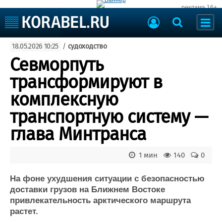
реклама 16+
Судостроение
18.05.2026 10:25
/
судоходство
Судоходство
Судоремонт
Севморпуть
События
Пресс-релизы
трансформируют в
Порты
Рыболовство
комплексную
ВМФ
Образование
транспортную систему —
Яхты и катера
Еще
глава Минтранса
Судостроение
Торговая площадка
1 мин
140
0
Пульс
Доска объявлений
Новости
Продажа флота
На фоне ухудшения ситуации с безопасностью
Компании
Оборудование
доставки грузов на Ближнем Востоке
Репутация
Изделия
привлекательность арктического маршрута
Работа
Материалы
растет.
Крюинг
Услуги