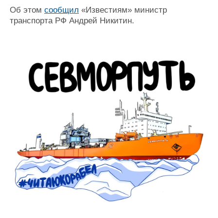
Журнал
Об этом
сообщил
«Известиям» министр
Реклама
транспорта РФ Андрей Никитин.
Конференции
Флот
Выставки и семинары
Галерея флота
Личности
Форум
Словарь
Отзывы
Все службы