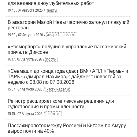
для ведения дноуглубительных работ
19:45 , 07 Августа 2026 /
порты
В акватории Малой Невы частично затонул плавучий
ресторан
19:30 , 07 Августа 2026 /
аварийность и чп
«Росморпорт» получил в управление пассажирский
причал в Диксоне
16:17 , 07 Августа 2026 /
порты
«Севмаш» до конца года сдаст ВМФ АПЛ «Пермь» и
ТАРК «Адмирал Нахимов»: дайджест новостей за
неделю с 03.08 по 07.08.2026
15:37 , 07 Августа 2026 /
итоги недели
Регистр расширяет комплексные решения для
судостроения и промышленности
15:15 , 07 Августа 2026 /
события
Пассажиропоток между Россией и Китаем по Амуру
вырос почти на 40%