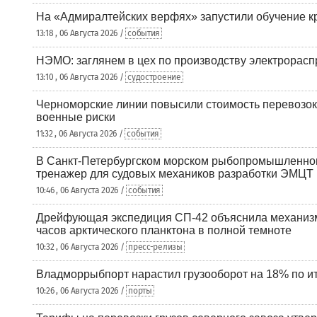
На «Адмиралтейских верфях» запустили обучение к
13:18 , 06 Августа 2026 /
события
НЭМО: заглянем в цех по производству электрорасп
13:10 , 06 Августа 2026 /
судостроение
Черноморские линии повысили стоимость перевозок
военные риски
11:32 , 06 Августа 2026 /
события
В Санкт-Петербургском морском рыбопромышленно
тренажер для судовых механиков разработки ЭМЦТ
10:46 , 06 Августа 2026 /
события
Дрейфующая экспедиция СП-42 объяснила механизм
часов арктического планктона в полной темноте
10:32 , 06 Августа 2026 /
пресс-релизы
Владморрыбпорт нарастил грузооборот на 18% по ит
10:26 , 06 Августа 2026 /
порты