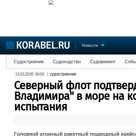
Новости
Судостроение
Судоходство
Судоремонт
События
Пре
Судостроение
Судоходство
Судоремонт
Собы
Судостроение
Торговая площадка
Конфере
13.05.2020 16:00
/
судостроение
Пульс
Доска объявлений
Выставк
Северный флот подтвер
Новости
Продажа флота
Личност
Компании
Оборудование
Словарь
Владимира" в море на 
Репутация
Изделия
испытания
Работа
Материалы
Крюинг
Услуги
Журнал
Реклама
Головной атомный ракетный подводный крейсе