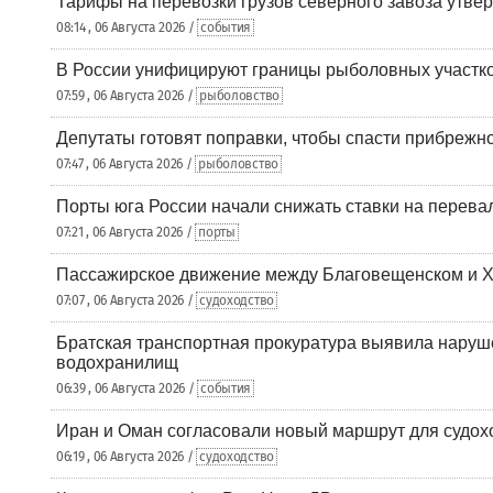
Тарифы на перевозки грузов северного завоза утве
08:14 , 06 Августа 2026 /
события
В России унифицируют границы рыболовных участк
07:59 , 06 Августа 2026 /
рыболовство
Депутаты готовят поправки, чтобы спасти прибрежн
07:47 , 06 Августа 2026 /
рыболовство
Порты юга России начали снижать ставки на перевал
07:21 , 06 Августа 2026 /
порты
Пассажирское движение между Благовещенском и Х
07:07 , 06 Августа 2026 /
судоходство
Братская транспортная прокуратура выявила наруш
водохранилищ
06:39 , 06 Августа 2026 /
события
Иран и Оман согласовали новый маршрут для судох
06:19 , 06 Августа 2026 /
судоходство