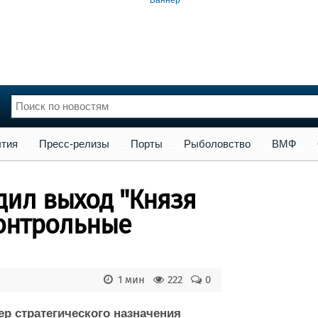
сс-релизы
Порты
Рыболовство
ВМФ
Образование
Яхт
тия
Пресс-релизы
Порты
Рыболовство
ВМФ
нции
Флот
и и семинары
Галерея флота
дил выход "Князя
и
Форум
Отзывы
контрольные
Все службы
1 мин
222
0
р стратегического назначения