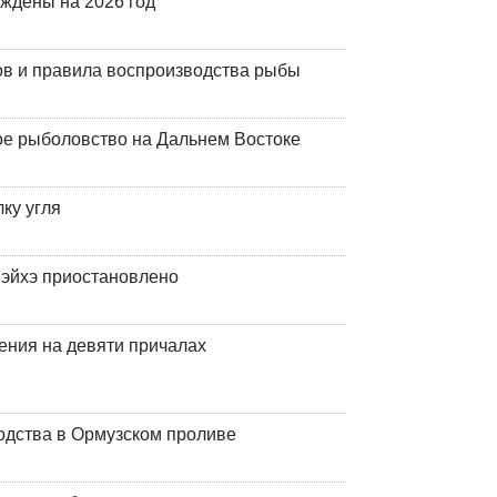
рждены на 2026 год
ов и правила воспроизводства рыбы
ое рыболовство на Дальнем Востоке
ку угля
эйхэ приостановлено
ения на девяти причалах
одства в Ормузском проливе