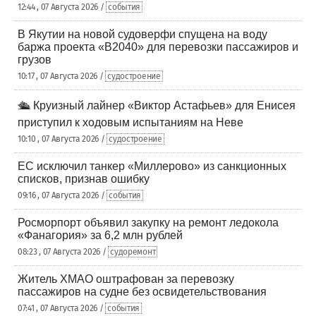
12:44 , 07 Августа 2026 /
события
В Якутии на новой судоверфи спущена на воду
баржа проекта «В2040» для перевозки пассажиров и
грузов
10:17 , 07 Августа 2026 /
судостроение
🛳️ Круизный лайнер «Виктор Астафьев» для Енисея
приступил к ходовым испытаниям на Неве
10:10 , 07 Августа 2026 /
судостроение
ЕС исключил танкер «Миллерово» из санкционных
списков, признав ошибку
09:16 , 07 Августа 2026 /
события
Росморпорт объявил закупку на ремонт ледокола
«Фанагория» за 6,2 млн рублей
08:23 , 07 Августа 2026 /
судоремонт
Житель ХМАО оштрафован за перевозку
пассажиров на судне без освидетельствования
07:41 , 07 Августа 2026 /
события