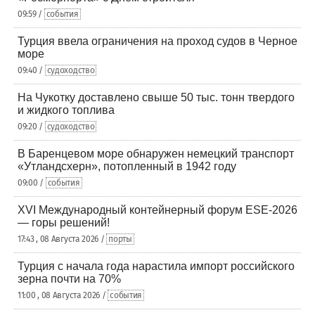
09:59 /
события
Турция ввела ограничения на проход судов в Черное
море
09:40 /
судоходство
На Чукотку доставлено свыше 50 тыс. тонн твердого
и жидкого топлива
09:20 /
судоходство
В Баренцевом море обнаружен немецкий транспорт
«Утландсхерн», потопленный в 1942 году
09:00 /
события
XVI Международный контейнерный форум ESE-2026
— горы решений!
17:43 , 08 Августа 2026 /
порты
Турция с начала года нарастила импорт российского
зерна почти на 70%
11:00 , 08 Августа 2026 /
события