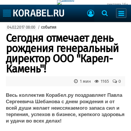
реклама 16+
Судостроение
04.02.2017 08:00
/
события
Судоходство
Судоремонт
Сегодня отмечает день
События
Пресс-релизы
рождения генеральный
Порты
Рыболовство
директор ООО "Карел-
ВМФ
Образование
Камень"!
Яхты и катера
Еще
1 мин
1165
0
Судостроение
Торговая площадка
Пульс
Доска объявлений
Весь коллектив Корабел.ру поздравляет Павла
Новости
Продажа флота
Сергеевича Шебанова с днем рождения и от
всей души желает неиссякаемого запаса сил и
Компании
Оборудование
терпения, успехов в бизнесе, крепкого здоровья
Репутация
Изделия
и удачи во всех делах!
Работа
Материалы
Крюинг
Услуги