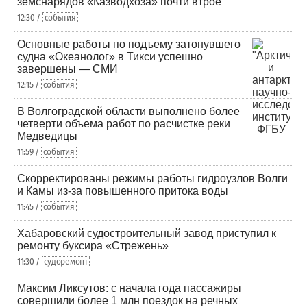
земснарядов «Казводхоза» почти втрое
12:30 /
события
Основные работы по подъему затонувшего
судна «Океанолог» в Тикси успешно
завершены — СМИ
12:15 /
события
В Волгоградской области выполнено более
четверти объема работ по расчистке реки
Медведицы
11:59 /
события
Скорректированы режимы работы гидроузлов Волги
и Камы из-за повышенного притока воды
11:45 /
события
Хабаровский судостроительный завод приступил к
ремонту буксира «Стрежень»
11:30 /
судоремонт
Максим Ликсутов: с начала года пассажиры
совершили более 1 млн поездок на речных