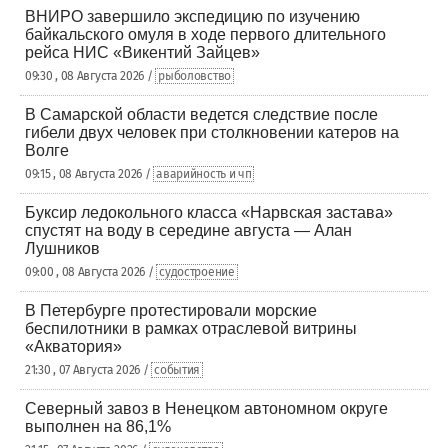
ВНИРО завершило экспедицию по изучению
байкальского омуля в ходе первого длительного
рейса НИС «Викентий Зайцев»
09:30 , 08 Августа 2026 /
рыболовство
В Самарской области ведется следствие после
гибели двух человек при столкновении катеров на
Волге
09:15 , 08 Августа 2026 /
аварийность и чп
Буксир ледокольного класса «Нарвская застава»
спустят на воду в середине августа — Алан
Лушников
09:00 , 08 Августа 2026 /
судостроение
В Петербурге протестировали морские
беспилотники в рамках отраслевой витрины
«Акватория»
21:30 , 07 Августа 2026 /
события
Северный завоз в Ненецком автономном округе
выполнен на 86,1%