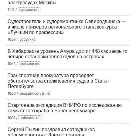
электросудах Москвы
11:15 /
судоходство
Судостроители и судоремонтники Северодвинска —
в числе призеров регионального этапа конкурса
«Лучший по профессии»
10:59 /
события
В Хабаровске уровень Амура достиг 448 см: закрыто
четыре остановки теплоходов на островах
10:45 /
судоходство
Транспортная прокуратура проверяет
обстоятельства столкновения судов в Санкт-
Петербурге
10:30 /
аварийность и чп
Стартовала экспедиция ВНИРО по исследованию
камчатского краба в Баренцевом море
10:15 /
рыболовство
Сергей Пылин поздравил сотрудников
«Росморпорта» с Днем строителя