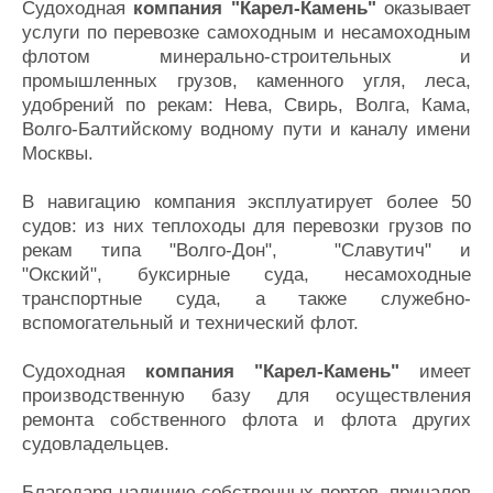
Судоходная
компания "Карел-Камень"
оказывает
Журнал
услуги по перевозке самоходным и несамоходным
Реклама
флотом минерально-строительных и
промышленных грузов, каменного угля, леса,
удобрений по рекам: Нева, Свирь, Волга, Кама,
Конференции
Флот
Волго-Балтийскому водному пути и каналу имени
Выставки и семинары
Галерея флота
Москвы.
Личности
Форум
Словарь
Отзывы
В навигацию компания эксплуатирует более 50
Все службы
судов: из них теплоходы для перевозки грузов по
рекам типа "Волго-Дон", "Славутич" и
"Окский", буксирные суда, несамоходные
транспортные суда, а также служебно-
вспомогательный и технический флот.
Судоходная
компания "Карел-Камень"
имеет
производственную базу для осуществления
ремонта собственного флота и флота других
судовладельцев.
Благодаря наличию собственных портов, причалов