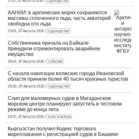
21:15 , 07 Августа 2026 /
судоходство
ААНИИ: в арктических морях сохраняются
массивы сплоченного льда, часть акваторий
свободна ото льда
21:00 , 07 Августа 2026 /
судоходство
Собственника причала на Байкале
принудили отремонтировать аварийное
имущество
20:45 , 07 Августа 2026 /
события
С начала навигации волжские города Ивановской
области приняли более 40 тысяч круизных туристов
20:30 , 07 Августа 2026 /
судоходство
Слип для маломерных судов в Магаданском
морском центре планируют запустить в тестовом
режиме до конца лета
20:15 , 07 Августа 2026 /
яхты и катера
Кыргызстан получил Кодекс торгового
мореплавания с регистрацией судов в Бишкеке