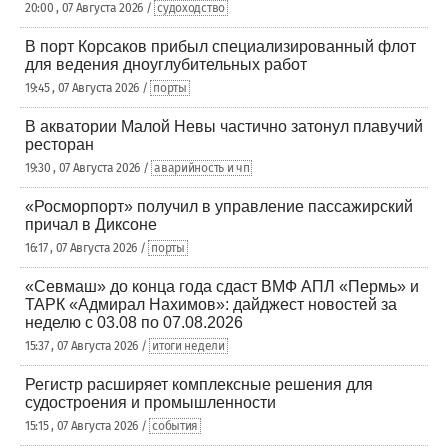
20:00 , 07 Августа 2026 /
судоходство
В порт Корсаков прибыл специализированный флот
для ведения дноуглубительных работ
19:45 , 07 Августа 2026 /
порты
В акватории Малой Невы частично затонул плавучий
ресторан
19:30 , 07 Августа 2026 /
аварийность и чп
«Росморпорт» получил в управление пассажирский
причал в Диксоне
16:17 , 07 Августа 2026 /
порты
«Севмаш» до конца года сдаст ВМФ АПЛ «Пермь» и
ТАРК «Адмирал Нахимов»: дайджест новостей за
неделю с 03.08 по 07.08.2026
15:37 , 07 Августа 2026 /
итоги недели
Регистр расширяет комплексные решения для
судостроения и промышленности
15:15 , 07 Августа 2026 /
события