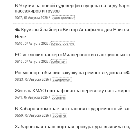
В Якутии на новой судоверфи спущена на воду барж
пассажиров и грузов
10:17 , 07 Августа 2026 /
судостроение
🛳️ Круизный лайнер «Виктор Астафьев» для Енисея
Неве
10:10 , 07 Августа 2026 /
судостроение
ЕС исключил танкер «Миллерово» из санкционных с
09:16 , 07 Августа 2026 /
события
Росморпорт объявил закупку на ремонт ледокола «Ф
08:23 , 07 Августа 2026 /
судоремонт
Житель ХМАО оштрафован за перевозку пассажиров 
07:41 , 07 Августа 2026 /
события
В Хабаровском крае восстановят судоремонтный за
06:50 , 07 Августа 2026 /
события
Хабаровская транспортная прокуратура выявила по