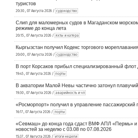
туристов
20:30 , 07 Августа 2026 /
судоходство
Слип для маломерных судов в Магаданском морском 
режиме до конца лета
20:15 , 07 Августа 2026 /
яхты и катера
Кыргызстан получил Кодекс торгового мореплавания
20:00 , 07 Августа 2026 /
судоходство
В порт Корсаков прибыл специализированный флот 
19:45 , 07 Августа 2026 /
порты
В акватории Малой Невы частично затонул плавучий
19:30 , 07 Августа 2026 /
аварийность и чп
«Росморпорт» получил в управление пассажирский 
16:17 , 07 Августа 2026 /
порты
«Севмаш» до конца года сдаст ВМФ АПЛ «Пермь» и
новостей за неделю с 03.08 по 07.08.2026
15:37 , 07 Августа 2026 /
итоги недели