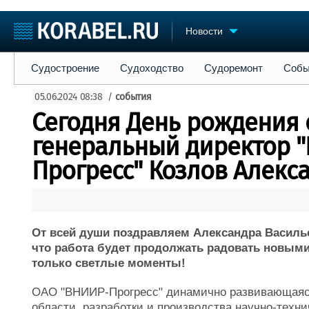
Новости
Судостроение
Судоходство
Судоремонт
События
Пре
Судостроение
Судоходство
Судоремонт
Собы
Судостроение
Торговая площадка
Конфере
05.06.2024 08:38
/
события
Пульс
Доска объявлений
Выставк
Сегодня День рождения 
Новости
Продажа флота
Личност
Компании
Оборудование
Словарь
генеральный директор 
Репутация
Изделия
Прогресс" Козлов Алекс
Работа
Материалы
Крюинг
Услуги
Журнал
Реклама
От всей души поздравляем Александра Василь
что работа будет продолжать радовать новыми
только светлые моменты!
ОАО "ВНИИР-Прогресс" динамично развивающаяся
области разработки и производства научно-техн