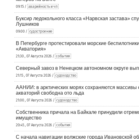
09:15 /
аварийность и чп
Буксир ледокольного класса «Нарвская застава» спу
Лушников
09:00 /
судостроение
В Петербурге протестировали морские беспилотники
«Акватория»
21:30 , 07 Августа 2026 /
события
Северный завоз в Ненецком автономном округе вып
21:15 , 07 Августа 2026 /
судоходство
ААНИИ: в арктических морях сохраняются массивы с
акваторий свободна ото льда
21:00 , 07 Августа 2026 /
судоходство
Собственника причала на Байкале принудили отрем
имущество
20:45 , 07 Августа 2026 /
события
С начала навигации волжские города Ивановской об