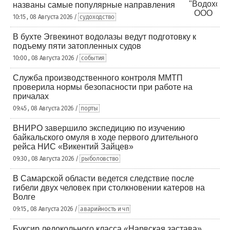
названы самые популярные направления
10:15 , 08 Августа 2026 /
судоходство
В бухте Эгвекинот водолазы ведут подготовку к
подъему пяти затопленных судов
10:00 , 08 Августа 2026 /
события
Служба производственного контроля ММТП
проверила нормы безопасности при работе на
причалах
09:45 , 08 Августа 2026 /
порты
ВНИРО завершило экспедицию по изучению
байкальского омуля в ходе первого длительного
рейса НИС «Викентий Зайцев»
09:30 , 08 Августа 2026 /
рыболовство
В Самарской области ведется следствие после
гибели двух человек при столкновении катеров на
Волге
09:15 , 08 Августа 2026 /
аварийность и чп
Буксир ледокольного класса «Нарвская застава»