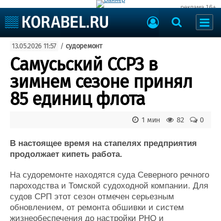
реклама 16+
Судостроение
13.05.2026 11:57
/
судоремонт
Судоходство
Судоремонт
Самусьский ССРЗ в
События
Пресс-релизы
зимнем сезоне принял
Порты
Рыболовство
85 единиц флота
ВМФ
Образование
Яхты и катера
1 мин
82
0
Еще
В настоящее время на стапелях предприятия
Судостроение
Торговая площадка
продолжает кипеть работа.
Пульс
Доска объявлений
Новости
Продажа флота
На судоремонте находятся суда Северного речного
Компании
Оборудование
пароходства и Томской судоходной компании. Для
Репутация
Изделия
судов СРП этот сезон отмечен серьезным
Работа
Материалы
обновлением, от ремонта обшивки и систем
Крюинг
Услуги
жизнеобеспечения до настройки РНО и