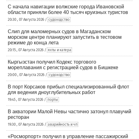
С начала навигации волжские города Ивановской
области приняли более 40 тысяч круизных туристов
20:30 , 07 Августа 2026 /
судоходство
Слип для маломерных судов в Магаданском
морском центре планируют запустить в тестовом
режиме до конца лета
20:15 , 07 Августа 2026 /
яхты и катера
Кыргызстан получил Кодекс торгового
мореплавания с регистрацией судов в Бишкеке
20:00 , 07 Августа 2026 /
судоходство
В порт Корсаков прибыл специализированный флот
для ведения дноуглубительных работ
19:45 , 07 Августа 2026 /
порты
В акватории Малой Невы частично затонул плавучий
ресторан
19:30 , 07 Августа 2026 /
аварийность и чп
«Росморпорт» получил в управление пассажирский