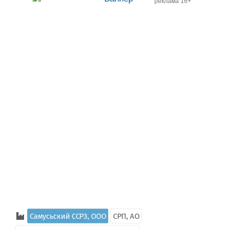
реклама 16+
Самусьский CCРЗ, ООО
СРП, АО