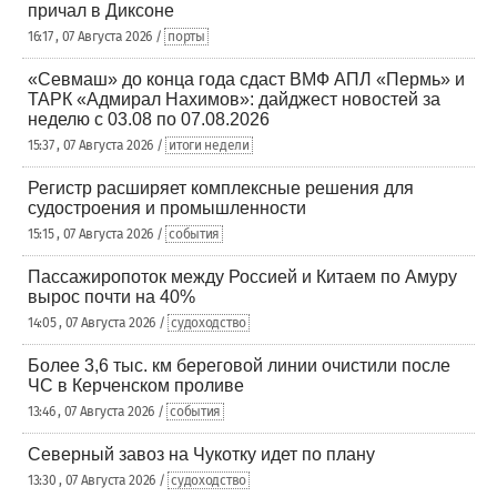
причал в Диксоне
16:17 , 07 Августа 2026 /
порты
«Севмаш» до конца года сдаст ВМФ АПЛ «Пермь» и
ТАРК «Адмирал Нахимов»: дайджест новостей за
неделю с 03.08 по 07.08.2026
15:37 , 07 Августа 2026 /
итоги недели
Регистр расширяет комплексные решения для
судостроения и промышленности
15:15 , 07 Августа 2026 /
события
Пассажиропоток между Россией и Китаем по Амуру
вырос почти на 40%
14:05 , 07 Августа 2026 /
судоходство
Более 3,6 тыс. км береговой линии очистили после
ЧС в Керченском проливе
13:46 , 07 Августа 2026 /
события
Северный завоз на Чукотку идет по плану
13:30 , 07 Августа 2026 /
судоходство