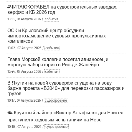
#ЧИТАЮКОРАБЕЛ на судостроительных заводах,
верфях и КБ 2026 год
13:13 , 07 Августа 2026 /
события
ОСК и Крыловский центр обсудили
импортозамещение судовых пропульсивных
комплексов
13:02 , 07 Августа 2026 /
события
Глава Морской коллегии посетил авианосец и
морскую лабораторию в Рио-де-Жанейро
12:44 , 07 Августа 2026 /
события
В Якутии на новой судоверфи спущена на воду
баржа проекта «В2040» для перевозки пассажиров и
грузов
10:17 , 07 Августа 2026 /
судостроение
🛳️ Круизный лайнер «Виктор Астафьев» для Енисея
приступил к ходовым испытаниям на Неве
10:10 , 07 Августа 2026 /
судостроение