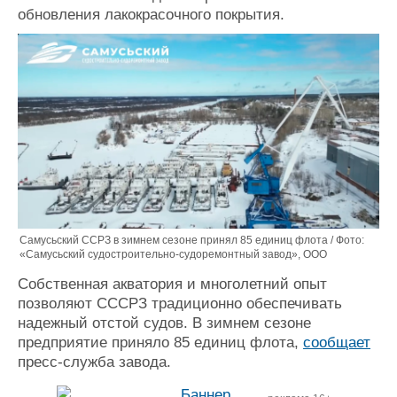
обновления лакокрасочного покрытия.
Журнал
Реклама
Конференции
Флот
Выставки и семинары
Галерея флота
Личности
Форум
Словарь
Отзывы
Все службы
Самусьский ССРЗ в зимнем сезоне принял 85 единиц флота / Фото:
«Самусьский судостроительно-судоремонтный завод», ООО
Собственная акватория и многолетний опыт
позволяют СССРЗ традиционно обеспечивать
надежный отстой судов. В зимнем сезоне
предприятие приняло 85 единиц флота,
сообщает
пресс-служба завода.