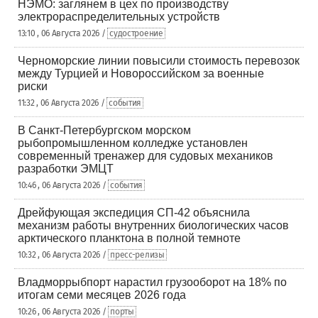
НЭМО: заглянем в цех по производству
электрораспределительных устройств
13:10 , 06 Августа 2026 /
судостроение
Черноморские линии повысили стоимость перевозок
между Турцией и Новороссийском за военные
риски
11:32 , 06 Августа 2026 /
события
В Санкт-Петербургском морском
рыбопромышленном колледже установлен
современный тренажер для судовых механиков
разработки ЭМЦТ
10:46 , 06 Августа 2026 /
события
Дрейфующая экспедиция СП-42 объяснила
механизм работы внутренних биологических часов
арктического планктона в полной темноте
10:32 , 06 Августа 2026 /
пресс-релизы
Владморрыбпорт нарастил грузооборот на 18% по
итогам семи месяцев 2026 года
10:26 , 06 Августа 2026 /
порты