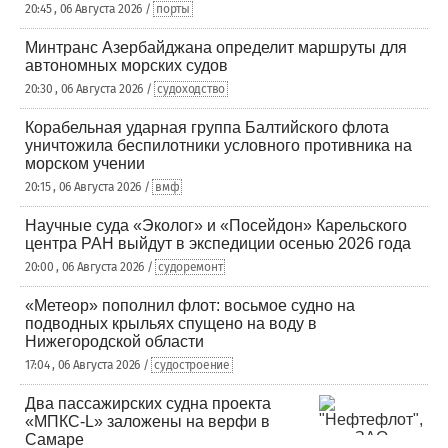
20:45 , 06 Августа 2026 /
порты
Минтранс Азербайджана определит маршруты для
автономных морских судов
20:30 , 06 Августа 2026 /
судоходство
Корабельная ударная группа Балтийского флота
уничтожила беспилотники условного противника на
морском учении
20:15 , 06 Августа 2026 /
вмф
Научные суда «Эколог» и «Посейдон» Карельского
центра РАН выйдут в экспедиции осенью 2026 года
20:00 , 06 Августа 2026 /
судоремонт
«Метеор» пополнил флот: восьмое судно на
подводных крыльях спущено на воду в
Нижегородской области
17:04 , 06 Августа 2026 /
судостроение
Два пассажирских судна проекта
«МПКС-L» заложены на верфи в
Самаре