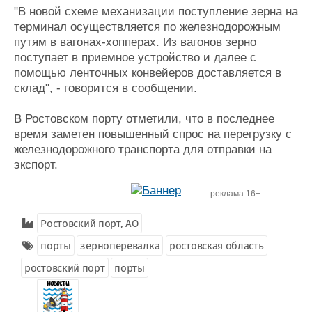
"В новой схеме механизации поступление зерна на
Журнал
терминал осуществляется по железнодорожным
Реклама
путям в вагонах-хопперах. Из вагонов зерно
поступает в приемное устройство и далее с
Конференции
Флот
помощью ленточных конвейеров доставляется в
склад", - говорится в сообщении.
Выставки и семинары
Галерея флота
Личности
Форум
В Ростовском порту отметили, что в последнее
Словарь
Отзывы
время заметен повышенный спрос на перегрузку с
Все службы
железнодорожного транспорта для отправки на
экспорт.
реклама 16+
Ростовский порт, АО
порты
зерноперевалка
ростовская область
ростовский порт
порты