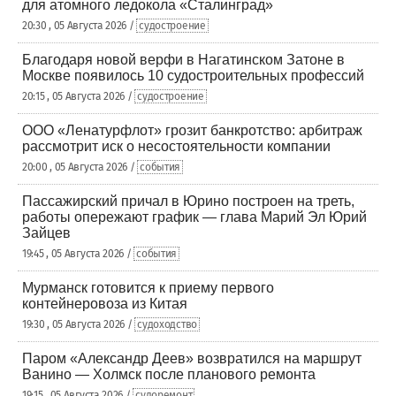
для атомного ледокола «Сталинград»
20:30 , 05 Августа 2026 /
судостроение
Благодаря новой верфи в Нагатинском Затоне в
Москве появилось 10 судостроительных профессий
20:15 , 05 Августа 2026 /
судостроение
ООО «Ленатурфлот» грозит банкротство: арбитраж
рассмотрит иск о несостоятельности компании
20:00 , 05 Августа 2026 /
события
Пассажирский причал в Юрино построен на треть,
работы опережают график — глава Марий Эл Юрий
Зайцев
19:45 , 05 Августа 2026 /
события
Мурманск готовится к приему первого
контейнеровоза из Китая
19:30 , 05 Августа 2026 /
судоходство
Паром «Александр Деев» возвратился на маршрут
Ванино — Холмск после планового ремонта
19:15 , 05 Августа 2026 /
судоремонт