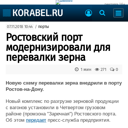
реклама 16+
Судостроение
07.11.2018 10:44
/
порты
Судоходство
Судоремонт
Ростовский порт
События
Пресс-релизы
модернизировали для
Порты
Рыболовство
перевалки зерна
ВМФ
Образование
Яхты и катера
1 мин
271
0
Еще
Новую схему перевалки зерна внедрили в порту
Судостроение
Торговая площадка
Ростов-на-Дону.
Пульс
Доска объявлений
Новости
Продажа флота
Новый комплекс по разгрузке зерновой продукции
Компании
Оборудование
с вагонов установили в Четвертом грузовом
Репутация
Изделия
районе (промзона "Заречная") Ростовского порта.
Работа
Материалы
Об этом
передает
пресс-служба предприятия.
Крюинг
Услуги