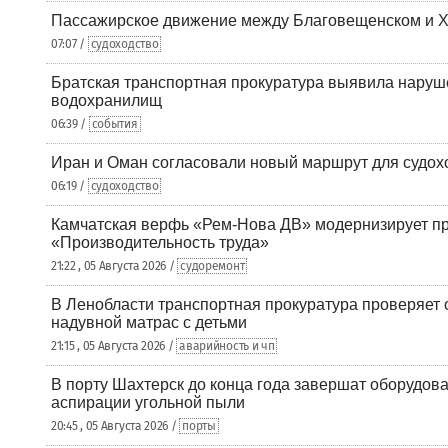
Пассажирское движение между Благовещенском и Х
07:07 /
судоходство
Братская транспортная прокуратура выявила наруш
водохранилищ
06:39 /
события
Иран и Оман согласовали новый маршрут для судох
06:19 /
судоходство
Камчатская верфь «Рем-Нова ДВ» модернизирует пр
«Производительность труда»
21:22 , 05 Августа 2026 /
судоремонт
В Ленобласти транспортная прокуратура проверяет 
надувной матрас с детьми
21:15 , 05 Августа 2026 /
аварийность и чп
В порту Шахтерск до конца года завершат оборудова
аспирации угольной пыли
20:45 , 05 Августа 2026 /
порты