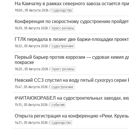
На Камчатку в рамках северного завоза остается при
19:00 , 05 Августа 2026 /
судоходство
Конференция по скоростному судостроению пройде
16:39 , 05 Августа 2026 /
пресс-релизы
ГТЛК передала в лизинг две баржи-площадки проек
16:32 , 05 Августа 2026 /
судостроение
Первый барьер против коррозии — судовая химия дл
покраске
16:20 , 05 Августа 2026 /
пресс-релизы
Невский ССЗ спустил на воду пятый сухогруз сери
15:47 , 05 Августа 2026 /
судостроение
#ЧИТАЮКОРАБЕЛ на судостроительных заводах, вер
15:15 , 05 Августа 2026 /
события
Открыта регистрация на конференцию «Реки. Круиз
14:21 , 05 Августа 2026 /
судоходство