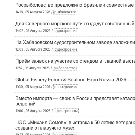
Росрыболовство предложило Бразилии совместные п
14:18 , 05 Августа 2026 /
рыболовство
Для Северного морского пути создадут собственны
14:02 , 05 Августа 2026 /
судостроение
На Хабаровском судостроительном заводе заложили
12:03 , 05 Августа 2026 /
судостроение
Приём заявок на участие со стендом в главной выст
11:57 , 05 Августа 2026 /
рыболовство
Global Fishery Forum & Seafood Expo Russia 2026 — 
11:30 , 05 Августа 2026 /
пресс-релизы
Вместо импорта — свои: в России представят ката
решений
11:00 , 05 Августа 2026 /
пресс-релизы
НЭС «Михаил Сомов»: выставка к 50 летию ветеран
созданию плавучего музея