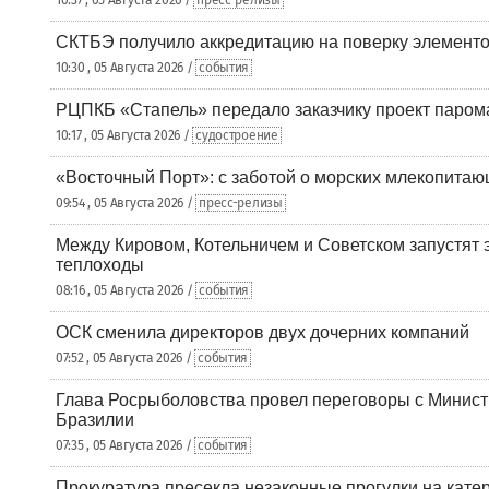
10:37 , 05 Августа 2026 /
пресс-релизы
СКТБЭ получило аккредитацию на поверку элементо
10:30 , 05 Августа 2026 /
события
РЦПКБ «Стапель» передало заказчику проект паром
10:17 , 05 Августа 2026 /
судостроение
«Восточный Порт»: с заботой о морских млекопита
09:54 , 05 Августа 2026 /
пресс-релизы
Между Кировом, Котельничем и Советском запустят 
теплоходы
08:16 , 05 Августа 2026 /
события
ОСК сменила директоров двух дочерних компаний
07:52 , 05 Августа 2026 /
события
Глава Росрыболовства провел переговоры с Минист
Бразилии
07:35 , 05 Августа 2026 /
события
Прокуратура пресекла незаконные прогулки на кате