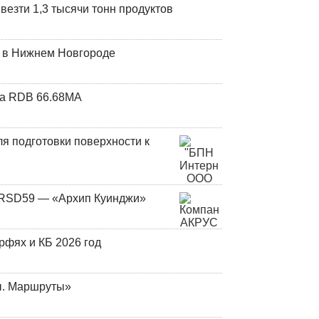
везти 1,3 тысячи тонн продуктов
т в Нижнем Новгороде
та RDB 66.68МА
я подготовки поверхности к
и RSD59 — «Архип Куинджи»
фях и КБ 2026 год
ы. Маршруты»