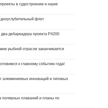
роекты в судостроении и науке
й дноуглубительный флот
 два дебаркадера проекта Р4200
авке рыбной отрасли заканчивается
готовимся к главному событию года!
лог алюминиевых инноваций и типовых
а полярных плаваний и планы по