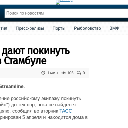
сс-релизы
Порты
Рыболовство
ВМФ
Образование
Яхт
тия
Пресс-релизы
Порты
Рыболовство
ВМФ
нции
Флот
и и семинары
Галерея флота
 дают покинуть
и
Форум
Отзывы
в Стамбуле
Все службы
1 мин
103
0
treamline.
ение российскому экипажу покинуть
йн") до тех пор, пока не найдется
делю, сообщил во вторник
ТАСС
триирован 5 апреля и находится дома в