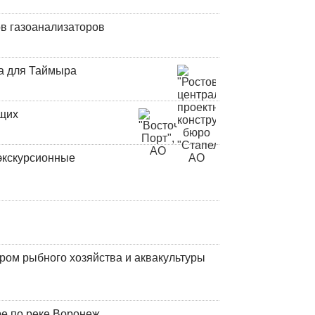
в газоанализаторов
а для Таймыра
ющих
экскурсионные
ром рыбного хозяйства и аквакультуры
ре по реке Воронеж