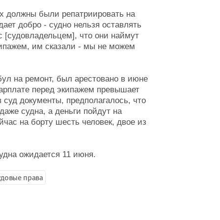
 их должны были репатриировать на
дает добро - судно нельзя оставлять
с [судовладельцем], что они наймут
кипажем, им сказали - мы не можем
ул на ремонт, был арестовано в июне
 зарплате перед экипажем превышает
в суд документы, предполагалось, что
даже судна, а деньги пойдут на
час на борту шесть человек, двое из
удна ожидается 11 июня.
удовые права