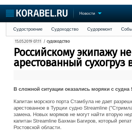
Новости
Судостроение
Судоходство
Судоремонт
События
Пре
Судостроение
Судоходство
Судоремонт
Собы
Судостроение
Торговая площадка
Конфере
15.05.2019 07:11
/
судоходство
Пульс
Доска объявлений
Выставк
Российскому экипажу не
Новости
Продажа флота
Личност
Компании
Оборудование
Словарь
арестованный сухогруз 
Репутация
Изделия
Работа
Материалы
Крюинг
Услуги
Журнал
В сложной ситуации оказались моряки с судна S
Реклама
Капитан морского порта Стамбула не дает разреш
арестованное в Турции судно Streamline ("Стримла
замена. Новых моряков не могут найти вторую не
капитан Streamline Бахман Багиров, который репа
Ростовской области.