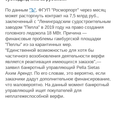
Журнал
По данным
"Ъ"
, ФГУП "Росморпорт" через месяц
Реклама
может расторгнуть контракт на 7,5 млрд руб.,
заключенный с "Ленинградским судостроительным
Конференции
Флот
заводом "Пелла" в 2019 году на право создания
головного ледокола 18 МВт. Причина —
Выставки и семинары
Галерея флота
финансовые проблемы гамбургской площадки
Личности
Форум
"Пеллы" из-за карантинных мер.
Словарь
Отзывы
"Единственной возможностью для хотя бы
Все службы
частичного возобновления деятельности верфи
является реактивация имеющихся заказов",—
заявил банкротный управляющий Pella Sietas
Ахим Арендт. По его словам, это вероятно, если
заказчики дадут дополнительное финансирование,
что маловероятно. На данный момент банкротный
управляющий ищет покупателей для
неплатежеспособной верфи.