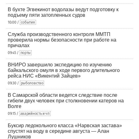
В бухте Эгвекинот водолазы ведут подготовку к
подъему пяти затопленных судов
10:00 /
события
Служба производственного контроля ММТП
проверила нормы безопасности при работе на
причалах
09:45 /
порты
ВНИРО завершило экспедицию по изучению
байкальского омуля в ходе первого длительного
рейса НИС «Викентий Зайцев»
09:30 /
рыболовство
В Самарской области ведется следствие после
гибели двух человек при столкновении катеров на
Волге
09:15 /
аварийность и чп
Буксир ледокольного класса «Нарвская застава»
спустят на воду в середине августа — Алан
Лушников