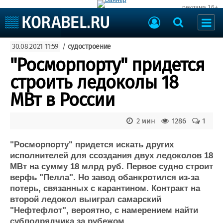
реклама 16+
Судостроение
30.08.2021 11:59
/
судостроение
Судоходство
Судоремонт
"Росморпорту" придется
События
Пресс-релизы
строить ледоколы 18
Порты
Рыболовство
МВт в России
ВМФ
Образование
Яхты и катера
2 мин
1286
1
Еще
"Росморпорту" придется искать других
Судостроение
Торговая площадка
исполнителей для ссоздания двух ледоколов 18
Пульс
Доска объявлений
МВт на сумму 18 млрд руб. Первое судно строит
Новости
Продажа флота
верфь "Пелла". Но завод обанкротился из-за
Компании
Оборудование
потерь, связанных с карантином. Контракт на
Репутация
Изделия
второй ледокол выиграл самарский
Работа
Материалы
"Нефтефлот", вероятно, с намерением найти
Крюинг
Услуги
субподрядчика за рубежом.