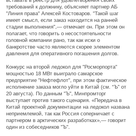
вставать в реестр для удовлетворения своих
требований к должнику, объясняет партнер АБ
"Линия права" Алексей Костоваров. "Такой шаг
имеет смысл, если заказ находится на ранней
стадии выполнения",— отмечает он. При этом он
полагает, что говорить о несостоятельности
головной компании рано, так как иски о
банкротстве часто являются скорее элементом
давления для оперативного погашения долгов.
Конкурс на второй ледокол для "Росморпорта"
мощностью 18 МВт выиграло самарское
предприятие "Нефтефлот", при этом фактическое
исполнение заказа могло уйти в Китай (см. “Ъ” от
20 августа). По данным "Ъ", Минпромторг
выступает против такого сценария. «Передача в
Китай проектной документации на ледокол названа
неприемлемой, так как Россия соперничает с
партнером в арктических разработках»,— говорит
один из собеседников "Ъ".