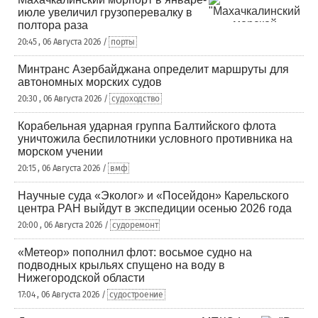
июле увеличил грузоперевалку в
полтора раза
20:45 , 06 Августа 2026 /
порты
Минтранс Азербайджана определит маршруты для
автономных морских судов
20:30 , 06 Августа 2026 /
судоходство
Корабельная ударная группа Балтийского флота
уничтожила беспилотники условного противника на
морском учении
20:15 , 06 Августа 2026 /
вмф
Научные суда «Эколог» и «Посейдон» Карельского
центра РАН выйдут в экспедиции осенью 2026 года
20:00 , 06 Августа 2026 /
судоремонт
«Метеор» пополнил флот: восьмое судно на
подводных крыльях спущено на воду в
Нижегородской области
17:04 , 06 Августа 2026 /
судостроение