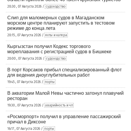
20:30 , 07 Августа 2026 /
судоходство
Слип для маломерных судов в Магаданском
морском центре планируют запустить в тестовом
режиме до конца лета
20:15 , 07 Августа 2026 /
яхты и катера
Кыргызстан получил Кодекс торгового
мореплавания с регистрацией судов в Бишкеке
20:00 , 07 Августа 2026 /
судоходство
В порт Корсаков прибыл специализированный флот
для ведения дноуглубительных работ
19:45 , 07 Августа 2026 /
порты
В акватории Малой Невы частично затонул плавучий
ресторан
19:30 , 07 Августа 2026 /
аварийность и чп
«Росморпорт» получил в управление пассажирский
причал в Диксоне
16:17 , 07 Августа 2026 /
порты