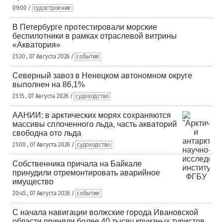
09:00 /
судостроение
В Петербурге протестировали морские
беспилотники в рамках отраслевой витрины
«Акватория»
21:30 , 07 Августа 2026 /
события
Северный завоз в Ненецком автономном округе
выполнен на 86,1%
21:15 , 07 Августа 2026 /
судоходство
ААНИИ: в арктических морях сохраняются
массивы сплоченного льда, часть акваторий
свободна ото льда
21:00 , 07 Августа 2026 /
судоходство
Собственника причала на Байкале
принудили отремонтировать аварийное
имущество
20:45 , 07 Августа 2026 /
события
С начала навигации волжские города Ивановской
области приняли более 40 тысяч круизных туристов