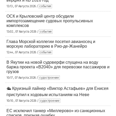
верфях и КБ 2026 год
13:13 , 07 Августа 2026 /
события
ОСК и Крыловский центр обсудили
импортозамещение судовых пропульсивных
комплексов
13:02 , 07 Августа 2026 /
события
Глава Морской коллегии посетил авианосец и
морскую лабораторию в Рио-де-Жанейро
12:44 , 07 Августа 2026 /
события
В Якутии на новой судоверфи спущена на воду
баржа проекта «В2040» для перевозки пассажиров и
грузов
10:17 , 07 Августа 2026 /
судостроение
🛳️ Круизный лайнер «Виктор Астафьев» для Енисея
приступил к ходовым испытаниям на Неве
10:10 , 07 Августа 2026 /
судостроение
ЕС исключил танкер «Миллерово» из санкционных
списков, признав ошибку