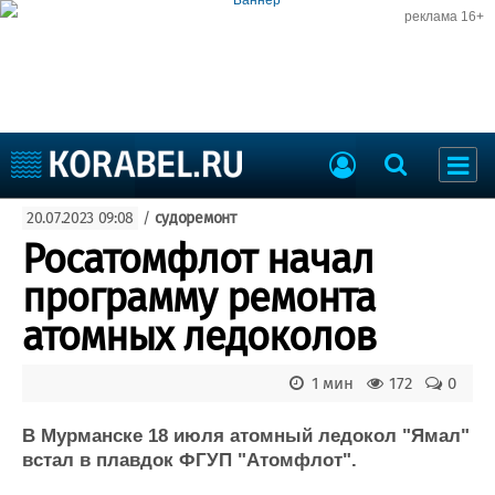
реклама 16+
Судостроение
20.07.2023 09:08
/
судоремонт
Судоходство
Судоремонт
Росатомфлот начал
События
Пресс-релизы
программу ремонта
Порты
Рыболовство
атомных ледоколов
ВМФ
Образование
Яхты и катера
1 мин
172
0
Еще
В Мурманске 18 июля атомный ледокол "Ямал"
Судостроение
Торговая площадка
встал в плавдок ФГУП "Атомфлот".
Пульс
Доска объявлений