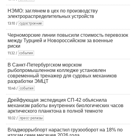
НЭМО: заглянем в цех по производству
электрораспределительных устройств
13:10 /
судостроение
Черноморские линии повысили стоимость перевозок
между Турцией и Новороссийском за военные
риски
11:32 /
события
В Санкт-Петербургском морском
рыбопромышленном колледже установлен
современный тренажер для судовых механиков
разработки ЭМЦТ
10:46 /
события
Дрейфующая экспедиция СП-42 объяснила
механизм работы внутренних биологических часов
арктического планктона в полной темноте
10:32 /
пресс-релизы
Владморрыбпорт нарастил грузооборот на 18% по
итогам семи месяцев 2026 года