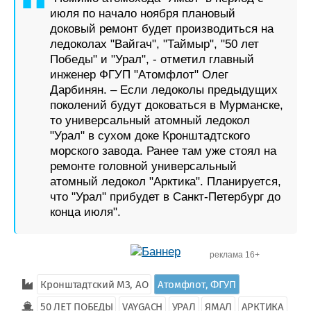
июля по начало ноября плановый
доковый ремонт будет производиться на
ледоколах "Вайгач", "Таймыр", "50 лет
Победы" и "Урал", - отметил главный
инженер ФГУП "Атомфлот" Олег
Дарбинян. – Если ледоколы предыдущих
поколений будут доковаться в Мурманске,
то универсальный атомный ледокол
"Урал" в сухом доке Кронштадтского
морского завода. Ранее там уже стоял на
ремонте головной универсальный
атомный ледокол "Арктика". Планируется,
что "Урал" прибудет в Санкт-Петербург до
конца июля".
реклама 16+
Кронштадтский МЗ, АО
Атомфлот, ФГУП
50 ЛЕТ ПОБЕДЫ
VAYGACH
УРАЛ
ЯМАЛ
АРКТИКА