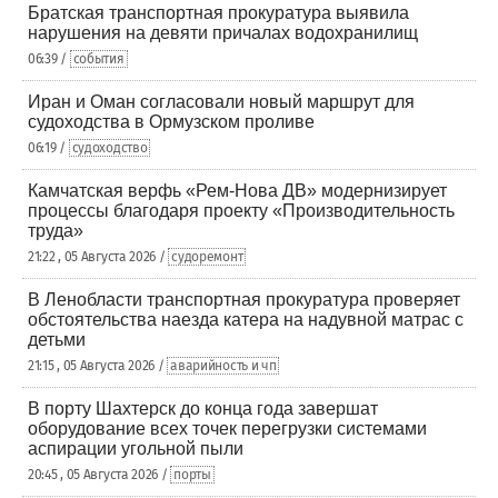
Братская транспортная прокуратура выявила
нарушения на девяти причалах водохранилищ
06:39 /
события
Иран и Оман согласовали новый маршрут для
судоходства в Ормузском проливе
06:19 /
судоходство
Камчатская верфь «Рем-Нова ДВ» модернизирует
процессы благодаря проекту «Производительность
труда»
21:22 , 05 Августа 2026 /
судоремонт
В Ленобласти транспортная прокуратура проверяет
обстоятельства наезда катера на надувной матрас с
детьми
21:15 , 05 Августа 2026 /
аварийность и чп
В порту Шахтерск до конца года завершат
оборудование всех точек перегрузки системами
аспирации угольной пыли
20:45 , 05 Августа 2026 /
порты