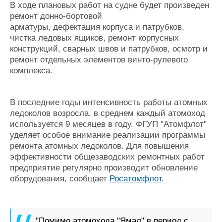
Новости
Продажа флота
В ходе плановых работ на судне будет произведен
Компании
Оборудование
ремонт донно-бортовой
Репутация
Изделия
арматуры, дефектация корпуса и патрубков,
Работа
Материалы
чистка ледовых ящиков, ремонт корпусных
Крюинг
Услуги
конструкций, сварных швов и патрубков, осмотр и
ремонт отдельных элементов винто-рулевого
Журнал
комплекса.
Реклама
В последние годы интенсивность работы атомных
Конференции
Флот
ледоколов возросла, в среднем каждый атомоход
Выставки и семинары
Галерея флота
используется 9 месяцев в году. ФГУП "Атомфлот"
Личности
Форум
уделяет особое внимание реализации программы
Словарь
Отзывы
ремонта атомных ледоколов. Для повышения
Все службы
эффективности общезаводских ремонтных работ
предприятие регулярно производит обновление
оборудования, сообщает
Росатомфлот
.
"Помимо атомохода "Ямал" в период с