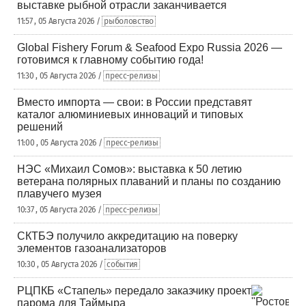
выставке рыбной отрасли заканчивается
11:57 , 05 Августа 2026 /
рыболовство
Global Fishery Forum & Seafood Expo Russia 2026 —
готовимся к главному событию года!
11:30 , 05 Августа 2026 /
пресс-релизы
Вместо импорта — свои: в России представят
каталог алюминиевых инноваций и типовых
решений
11:00 , 05 Августа 2026 /
пресс-релизы
НЭС «Михаил Сомов»: выставка к 50 летию
ветерана полярных плаваний и планы по созданию
плавучего музея
10:37 , 05 Августа 2026 /
пресс-релизы
СКТБЭ получило аккредитацию на поверку
элементов газоанализаторов
10:30 , 05 Августа 2026 /
события
РЦПКБ «Стапель» передало заказчику проект
парома для Таймыра