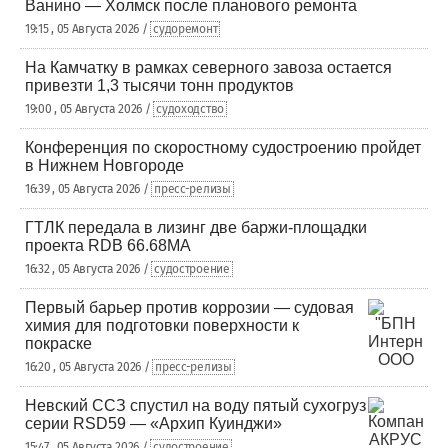
Ванино — Холмск после планового ремонта
19:15 , 05 Августа 2026 /
судоремонт
На Камчатку в рамках северного завоза остается
привезти 1,3 тысячи тонн продуктов
19:00 , 05 Августа 2026 /
судоходство
Конференция по скоростному судостроению пройдет
в Нижнем Новгороде
16:39 , 05 Августа 2026 /
пресс-релизы
ГТЛК передала в лизинг две баржи-площадки
проекта RDB 66.68МА
16:32 , 05 Августа 2026 /
судостроение
Первый барьер против коррозии — судовая
химия для подготовки поверхности к
покраске
16:20 , 05 Августа 2026 /
пресс-релизы
Невский ССЗ спустил на воду пятый сухогруз
серии RSD59 — «Архип Куинджи»
15:47 , 05 Августа 2026 /
судостроение