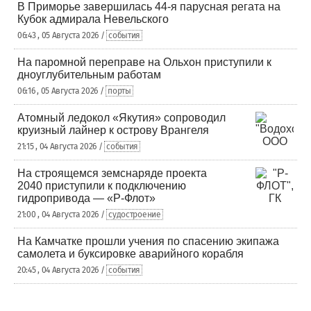
В Приморье завершилась 44-я парусная регата на
Кубок адмирала Невельского
06:43 , 05 Августа 2026 /
события
На паромной переправе на Ольхон приступили к
дноуглубительным работам
06:16 , 05 Августа 2026 /
порты
Атомный ледокол «Якутия» сопроводил
круизный лайнер к острову Врангеля
21:15 , 04 Августа 2026 /
события
На строящемся земснаряде проекта
2040 приступили к подключению
гидропривода — «Р-Флот»
21:00 , 04 Августа 2026 /
судостроение
На Камчатке прошли учения по спасению экипажа
самолета и буксировке аварийного корабля
20:45 , 04 Августа 2026 /
события