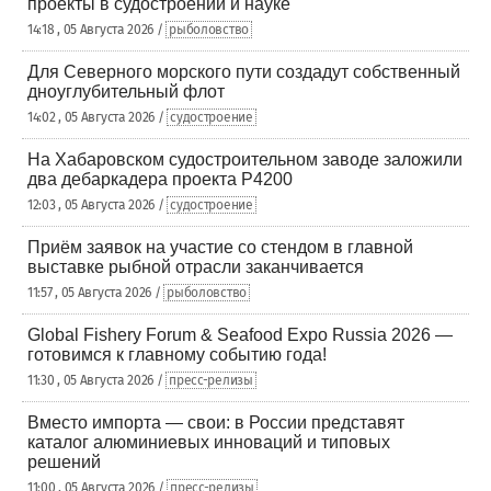
проекты в судостроении и науке
14:18 , 05 Августа 2026 /
рыболовство
Для Северного морского пути создадут собственный
дноуглубительный флот
14:02 , 05 Августа 2026 /
судостроение
На Хабаровском судостроительном заводе заложили
два дебаркадера проекта Р4200
12:03 , 05 Августа 2026 /
судостроение
Приём заявок на участие со стендом в главной
выставке рыбной отрасли заканчивается
11:57 , 05 Августа 2026 /
рыболовство
Global Fishery Forum & Seafood Expo Russia 2026 —
готовимся к главному событию года!
11:30 , 05 Августа 2026 /
пресс-релизы
Вместо импорта — свои: в России представят
каталог алюминиевых инноваций и типовых
решений
11:00 , 05 Августа 2026 /
пресс-релизы