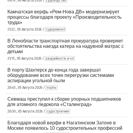
06:19 , 06 Августа 2026 /
судоходство
Камчатская верфь «Рем-Нова ДВ» модернизирует
процессы благодаря проекту «Производительность
труда»
21:22 , 05 Августа 2026 /
судоремонт
В Ленобласти транспортная прокуратура проверяет
обстоятельства наезда катера на надувной матрас с
детьми
21:15 , 05 Августа 2026 /
аварийность и чп
В порту Шахтерск до конца года завершат
оборудование всех точек перегрузки системами
аспирации угольной пыли
20:45 , 05 Августа 2026 /
порты
Севмаш приступил к сборке упорных подшипников
для атомного ледокола «Сталинград»
20:30 , 05 Августа 2026 /
судостроение
Благодаря новой верфи в Нагатинском Затоне в
Москве появилось 10 судостроительных профессий