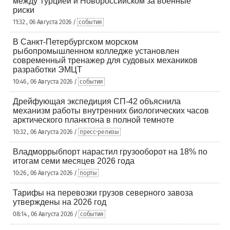
между Турцией и Новороссийском за военные
риски
11:32 , 06 Августа 2026 /
события
В Санкт-Петербургском морском
рыбопромышленном колледже установлен
современный тренажер для судовых механиков
разработки ЭМЦТ
10:46 , 06 Августа 2026 /
события
Дрейфующая экспедиция СП-42 объяснила
механизм работы внутренних биологических часов
арктического планктона в полной темноте
10:32 , 06 Августа 2026 /
пресс-релизы
Владморрыбпорт нарастил грузооборот на 18% по
итогам семи месяцев 2026 года
10:26 , 06 Августа 2026 /
порты
Тарифы на перевозки грузов северного завоза
утверждены на 2026 год
08:14 , 06 Августа 2026 /
события