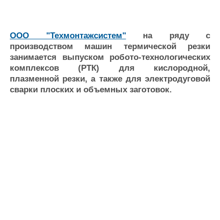
Журнал
Реклама
ООО "Техмонтажсистем"
на ряду с
производством машин термической резки
Конференции
Флот
занимается выпуском робото-технологических
Выставки и семинары
Галерея флота
комплексов (РТК) для кислородной,
Личности
Форум
плазменной резки, а также для электродуговой
Словарь
Отзывы
сварки плоских и объемных заготовок.
Все службы