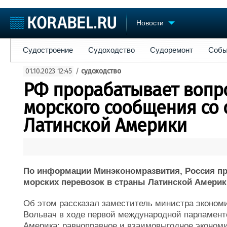
Новости
Судостроение
Судоходство
Судоремонт
События
Пре
Судостроение
Судоходство
Судоремонт
Собы
Судостроение
Торговая площадка
Конфере
01.10.2023 12:45
/
судоходство
Пульс
Доска объявлений
Выставк
РФ прорабатывает вопр
Новости
Продажа флота
Личност
Компании
Оборудование
Словарь
морского сообщения со 
Репутация
Изделия
Латинской Америки
Работа
Материалы
Крюинг
Услуги
Журнал
Реклама
По информации Минэкономразвития, Россия пр
морских перевозок в страны Латинской Америки
Об этом рассказал заместитель министра эконом
Вольвач в ходе первой международной парламент
Америка: равноправное и взаимовыгодное экономи