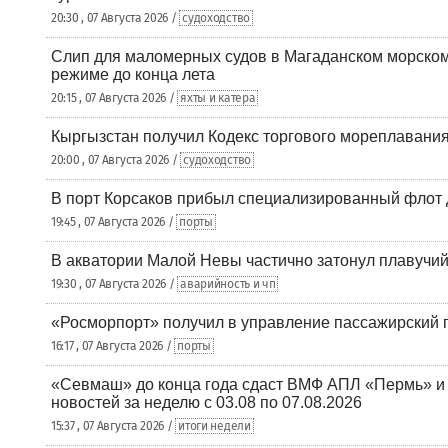
20:30 , 07 Августа 2026 /
судоходство
Слип для маломерных судов в Магаданском морском 
режиме до конца лета
20:15 , 07 Августа 2026 /
яхты и катера
Кыргызстан получил Кодекс торгового мореплавания
20:00 , 07 Августа 2026 /
судоходство
В порт Корсаков прибыл специализированный флот 
19:45 , 07 Августа 2026 /
порты
В акватории Малой Невы частично затонул плавучий
19:30 , 07 Августа 2026 /
аварийность и чп
«Росморпорт» получил в управление пассажирский 
16:17 , 07 Августа 2026 /
порты
«Севмаш» до конца года сдаст ВМФ АПЛ «Пермь» и
новостей за неделю с 03.08 по 07.08.2026
15:37 , 07 Августа 2026 /
итоги недели