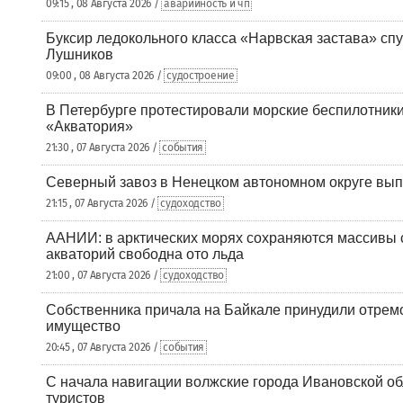
09:15 , 08 Августа 2026 /
аварийность и чп
Буксир ледокольного класса «Нарвская застава» спу
Лушников
09:00 , 08 Августа 2026 /
судостроение
В Петербурге протестировали морские беспилотники
«Акватория»
21:30 , 07 Августа 2026 /
события
Северный завоз в Ненецком автономном округе вып
21:15 , 07 Августа 2026 /
судоходство
ААНИИ: в арктических морях сохраняются массивы с
акваторий свободна ото льда
21:00 , 07 Августа 2026 /
судоходство
Собственника причала на Байкале принудили отрем
имущество
20:45 , 07 Августа 2026 /
события
С начала навигации волжские города Ивановской об
туристов