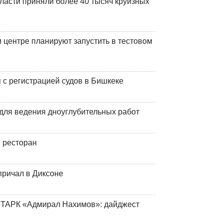
ласти приняли более 40 тысяч круизных
центре планируют запустить в тестовом
 с регистрацией судов в Бишкеке
для ведения дноуглубительных работ
 ресторан
причал в Диксоне
 ТАРК «Адмирал Нахимов»: дайджест