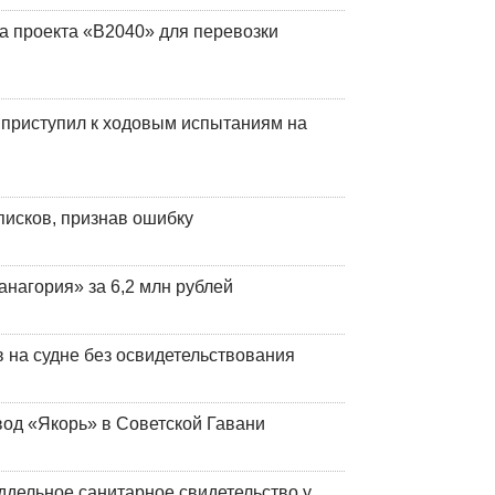
а проекта «В2040» для перевозки
 приступил к ходовым испытаниям на
писков, признав ошибку
анагория» за 6,2 млн рублей
на судне без освидетельствования
вод «Якорь» в Советской Гавани
ддельное санитарное свидетельство у