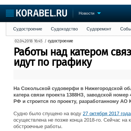
Новости
Судостроение
Судоходство
Судоремонт
События
Пре
Судостроение
Судоходство
Судоремонт
Собы
Судостроение
Торговая площадка
Конфере
02.04.2018 16:45
/
судостроение
Пульс
Доска объявлений
Выставк
Работы над катером свя
Новости
Продажа флота
Личност
Компании
Оборудование
Словарь
идут по графику
Репутация
Изделия
Работа
Материалы
Крюинг
Услуги
Журнал
На Сокольской судоверфи в Нижегородской об
Реклама
катера связи проекта 1388НЗ, заводской номер
РФ и строится по проекту, разработанному АО
Судно было спущено на воду
27 октября 2017 года
осуществлена не позже конца 2018-го. Сейчас на 
обстроечные работы.