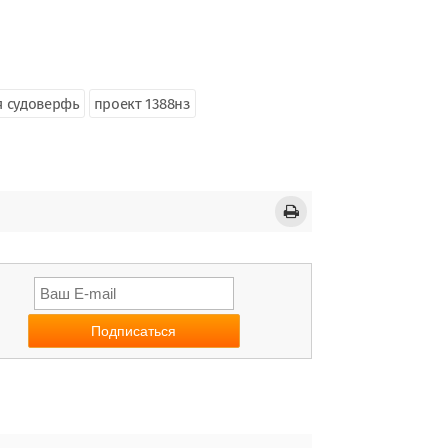
я судоверфь
проект 1388нз