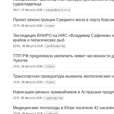
судовладельца
06:21 , 07 Августа 2026 /
аварийность и чп
Проект реконструкции Среднего мола в порту Корса
22:15 , 06 Августа 2026 /
порты
Экспедиция ВНИРО на НИС «Владимир Сафонов» и
крабов и пелагических рыб
22:00 , 06 Августа 2026 /
рыболовство
ТПП РФ предложила увеличить лимит численности д
Чукотке
21:45 , 06 Августа 2026 /
порты
Транспортная прокуратура выявила экологические 
21:30 , 06 Августа 2026 /
порты
Навигацию речных трамвайчиков в Астрахани продл
21:15 , 06 Августа 2026 /
судоходство
Медицинские теплоходы в Югре посетили 42 населен
20:59 , 06 Августа 2026 /
события