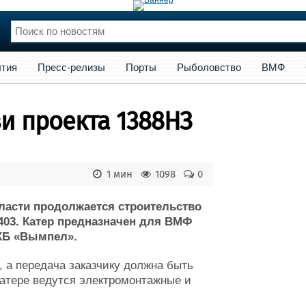
сс-релизы
Порты
Рыболовство
ВМФ
Образование
Яхт
тия
Пресс-релизы
Порты
Рыболовство
ВМФ
нции
Флот
и и семинары
Галерея флота
зи проекта 1388НЗ
и
Форум
Отзывы
Все службы
1 мин
1098
0
ласти продолжается строительство
 403. Катер предназначен для ВМФ
 КБ «Вымпел».
, а передача заказчику должна быть
катере ведутся электромонтажные и