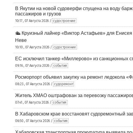
В Якутии на новой судоверфи спущена на воду барж
пассажиров и грузов
10:17 , 07 Августа 2026 /
судостроение
🛳️ Круизный лайнер «Виктор Астафьев» для Енисея
Неве
10:10 , 07 Августа 2026 /
судостроение
ЕС исключил танкер «Миллерово» из санкционных с
09:16 , 07 Августа 2026 /
события
Росморпорт объявил закупку на ремонт ледокола «Ф
08:23 , 07 Августа 2026 /
судоремонт
Житель ХМАО оштрафован за перевозку пассажиров 
07:41 , 07 Августа 2026 /
события
В Хабаровском крае восстановят судоремонтный за
06:50 , 07 Августа 2026 /
события
Хабаровская транспортная прокуратура выявила по