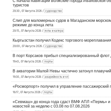
С начала навигации волжские города Ивановской об
туристов
20:30 , 07 Августа 2026 /
судоходство
Слип для маломерных судов в Магаданском морском 
режиме до конца лета
20:15 , 07 Августа 2026 /
яхты и катера
Кыргызстан получил Кодекс торгового мореплавания
20:00 , 07 Августа 2026 /
судоходство
В порт Корсаков прибыл специализированный флот 
19:45 , 07 Августа 2026 /
порты
В акватории Малой Невы частично затонул плавучий
19:30 , 07 Августа 2026 /
аварийность и чп
«Росморпорт» получил в управление пассажирский 
16:17 , 07 Августа 2026 /
порты
«Севмаш» до конца года сдаст ВМФ АПЛ «Пермь» и
новостей за неделю с 03.08 по 07.08.2026