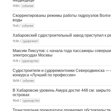
Медведицы
11:59 /
события
Скорректированы режимы работы гидроузлов Волги 
воды
11:45 /
события
Хабаровский судостроительный завод приступил к р
11:30 /
судоремонт
Максим Ликсутов: с начала года пассажиры соверши
электросудах Москвы
11:15 /
судоходство
Судостроители и судоремонтники Северодвинска — в
конкурса «Лучший по профессии»
10:59 /
события
В Хабаровске уровень Амура достиг 448 см: закрыто
островах
10:45 /
судоходство
Транспортная прокуратура проверяет обстоятельства