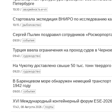
Петербурге
10:30 /
аварийность и чп
Стартовала экспедиция ВНИРО по исследованию ка
10:15 /
рыболовство
Сергей Пылин поздравил сотрудников «Росморпорта
09:59 /
события
Турция ввела ограничения на проход судов в Черно
09:40 /
судоходство
На Чукотку доставлено свыше 50 тыс. тонн твердого
09:20 /
судоходство
В Баренцевом море обнаружен немецкий транспорт 
1942 году
09:00 /
события
XVI Международный контейнерный форум ESE-2026
17:43 , 08 Августа 2026 /
порты