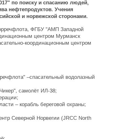
017" по поиску и спасанию людей,
ива нефтепродуктов. Учения
сийской и норвежской сторонами.
морречфлота, ФГБУ "АМП Западной
рдинационным центром Мурманск
асательно-координационным центром
речфлота" –спасательный водолазный
Чикер", самолёт ИЛ-38;
ерации;
асти – корабль береговой охраны;
нтр Северной Норвегии (JRCC North
ё;