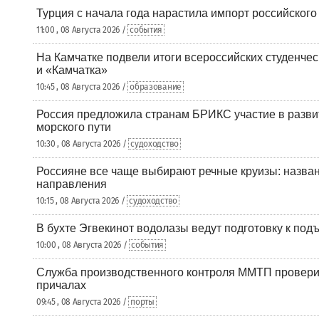
Турция с начала года нарастила импорт российского
11:00 , 08 Августа 2026 /
события
На Камчатке подвели итоги всероссийских студенче
и «Камчатка»
10:45 , 08 Августа 2026 /
образование
Россия предложила странам БРИКС участие в разв
морского пути
10:30 , 08 Августа 2026 /
судоходство
Россияне все чаще выбирают речные круизы: назв
направления
10:15 , 08 Августа 2026 /
судоходство
В бухте Эгвекинот водолазы ведут подготовку к под
10:00 , 08 Августа 2026 /
события
Служба производственного контроля ММТП провери
причалах
09:45 , 08 Августа 2026 /
порты