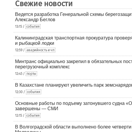
Свежие новости
Ведется разработка Генеральной схемы берегозащи
Александр Беглов
13:15 /
события
Калининградская транспортная прокуратура проверя
и рыбацкой лодки
12:59 /
аварийность и чп
Минтранс официально закрепил в обязательных пос
перегрузочный комплекс
12:45 /
порты
В Казахстане планируют увеличить парк земснарядо
12:30 /
события
Основные работы по подъему затонувшего судна «О
завершены — СМИ
12:15 /
события
В Волгоградской области выполнено более четверти 