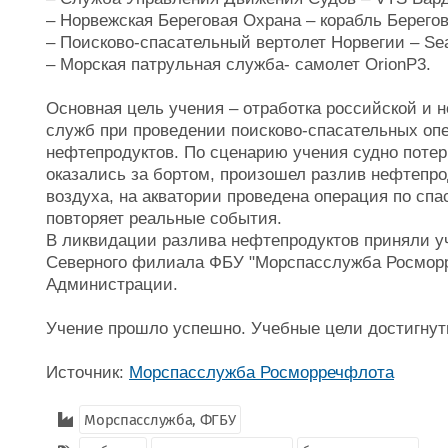
– Норвежская Береговая Охрана – корабль Берего
– Поисково-спасательный вертолет Норвегии – Se
– Морская патрульная служба- самолет OrionP3.
Основная цель учения – отработка российской и 
служб при проведении поисково-спасательных оп
нефтепродуктов. По сценарию учения судно потер
оказались за бортом, произошел разлив нефтепро
воздуха, на акватории проведена операция по сп
повторяет реальные события.
В ликвидации разлива нефтепродуктов приняли у
Северного филиала ФБУ "Морспасслужба Росморр
Администрации.
Учение прошло успешно. Учебные цели достигнут
Источник:
Морспасслужба Росморречфлота
Морспасслужба, ФГБУ