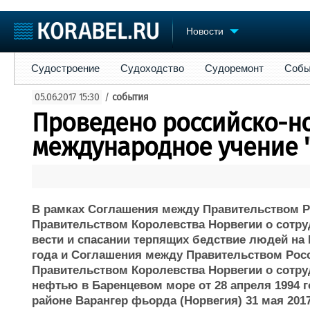
Новости
Судостроение
Судоходство
Судоремонт
События
Пре
Судостроение
Судоходство
Судоремонт
Собы
Судостроение
Торговая площадка
Конфере
05.06.2017 15:30
/
события
Пульс
Доска объявлений
Выставк
Проведено российско-н
Новости
Продажа флота
Личност
Компании
Оборудование
Словарь
международное учение "
Репутация
Изделия
Работа
Материалы
Крюинг
Услуги
Журнал
В рамках Соглашения между Правительством Р
Реклама
Правительством Королевства Норвегии о сотру
вести и спасании терпящих бедствие людей на 
года и Соглашения между Правительством Рос
Правительством Королевства Норвегии о сотру
нефтью в Баренцевом море от 28 апреля 1994 г
районе Варангер фьорда (Норвегия) 31 мая 201