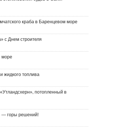
мчатского краба в Баренцевом море
» с Днем строителя
е море
 и жидкого топлива
«Утландсхерн», потопленный в
 — горы решений!