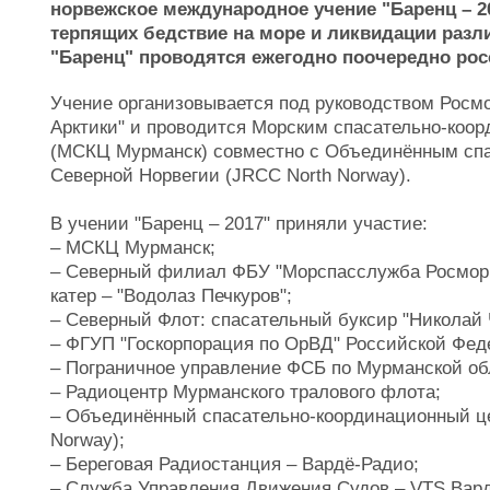
норвежское международное учение "Баренц – 2
терпящих бедствие на море и ликвидации разл
"Баренц" проводятся ежегодно поочередно рос
Учение организовывается под руководством Рос
Арктики" и проводится Морским спасательно-коо
(МСКЦ Мурманск) совместно с Объединённым сп
Северной Норвегии (JRCC North Norway).
В учении "Баренц – 2017" приняли участие:
– МСКЦ Мурманск;
– Северный филиал ФБУ "Морспасслужба Росмор
катер – "Водолаз Печкуров";
– Северный Флот: спасательный буксир "Николай 
– ФГУП "Госкорпорация по ОрВД" Российской Фед
– Пограничное управление ФСБ по Мурманской обл
– Радиоцентр Мурманского тралового флота;
– Объединённый спасательно-координационный це
Norway);
– Береговая Радиостанция – Вардё-Радио;
– Служба Управления Движения Судов – VTS Вард