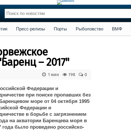
сс-релизы
Порты
Рыболовство
ВМФ
Образование
Яхт
тия
Пресс-релизы
Порты
Рыболовство
ВМФ
нции
Флот
и и семинары
Галерея флота
орвежское
и
Форум
Отзывы
Баренц – 2017"
Все службы
1 мин
198
0
оссийской Федерации и
дничестве при поиске пропавших без
Баренцевом море от 04 октября 1995
сийской Федерации и
дничестве в борьбе с загрязнением
ода на акватории Баренцева моря в
7 года было проведено российско-