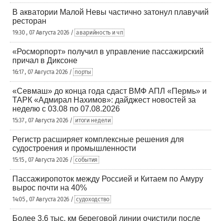
В акватории Малой Невы частично затонул плавучий
ресторан
19:30 , 07 Августа 2026 /
аварийность и чп
«Росморпорт» получил в управление пассажирский
причал в Диксоне
16:17 , 07 Августа 2026 /
порты
«Севмаш» до конца года сдаст ВМФ АПЛ «Пермь» и
ТАРК «Адмирал Нахимов»: дайджест новостей за
неделю с 03.08 по 07.08.2026
15:37 , 07 Августа 2026 /
итоги недели
Регистр расширяет комплексные решения для
судостроения и промышленности
15:15 , 07 Августа 2026 /
события
Пассажиропоток между Россией и Китаем по Амуру
вырос почти на 40%
14:05 , 07 Августа 2026 /
судоходство
Более 3,6 тыс. км береговой линии очистили после