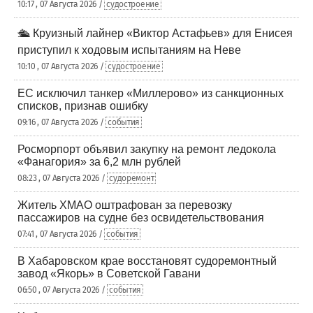
10:17 , 07 Августа 2026 /
судостроение
🛳️ Круизный лайнер «Виктор Астафьев» для Енисея
приступил к ходовым испытаниям на Неве
10:10 , 07 Августа 2026 /
судостроение
ЕС исключил танкер «Миллерово» из санкционных
списков, признав ошибку
09:16 , 07 Августа 2026 /
события
Росморпорт объявил закупку на ремонт ледокола
«Фанагория» за 6,2 млн рублей
08:23 , 07 Августа 2026 /
судоремонт
Житель ХМАО оштрафован за перевозку
пассажиров на судне без освидетельствования
07:41 , 07 Августа 2026 /
события
В Хабаровском крае восстановят судоремонтный
завод «Якорь» в Советской Гавани
06:50 , 07 Августа 2026 /
события