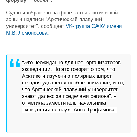
Новости
Продажа флота
Компании
Оборудование
Судно изображено на фоне карты арктической
Репутация
Изделия
зоны и надписи "Арктический плавучий
Работа
Материалы
университет", сообщает
VK-группа САФУ имени
Крюинг
Услуги
М.В. Ломоносова.
Журнал
Реклама
"Это неожиданно для нас, организаторов
Конференции
Флот
экспедиции. Но это говорит о том, что
Выставки и семинары
Галерея флота
Арктике и изучению полярных широт
Личности
Форум
сегодня уделяется особое внимание, и то,
Словарь
Отзывы
что Арктический плавучий университет
Все службы
знают далеко за пределами региона", -
отметила заместитель начальника
экспедиции по науке Анна Трофимова.