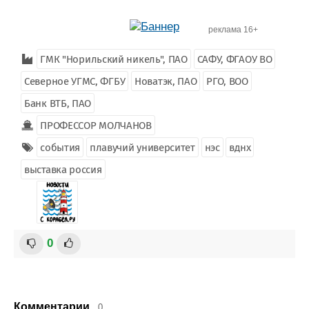
реклама 16+
ГМК "Норильский никель", ПАО
САФУ, ФГАОУ ВО
Северное УГМС, ФГБУ
Новатэк, ПАО
РГО, ВОО
Банк ВТБ, ПАО
ПРОФЕССОР МОЛЧАНОВ
события
плавучий университет
нэс
вднх
выставка россия
0
Комментарии
0.