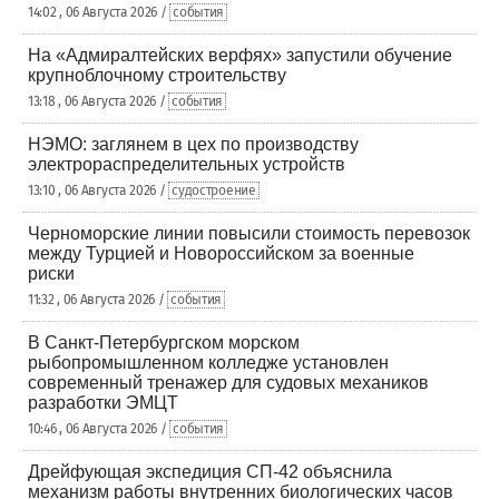
14:02 , 06 Августа 2026 /
события
На «Адмиралтейских верфях» запустили обучение
крупноблочному строительству
13:18 , 06 Августа 2026 /
события
НЭМО: заглянем в цех по производству
электрораспределительных устройств
13:10 , 06 Августа 2026 /
судостроение
Черноморские линии повысили стоимость перевозок
между Турцией и Новороссийском за военные
риски
11:32 , 06 Августа 2026 /
события
В Санкт-Петербургском морском
рыбопромышленном колледже установлен
современный тренажер для судовых механиков
разработки ЭМЦТ
10:46 , 06 Августа 2026 /
события
Дрейфующая экспедиция СП-42 объяснила
механизм работы внутренних биологических часов