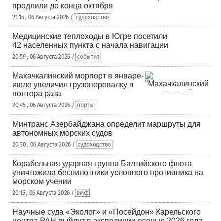
продлили до конца октября
21:15 , 06 Августа 2026 /
судоходство
Медицинские теплоходы в Югре посетили
42 населенных пункта с начала навигации
20:59 , 06 Августа 2026 /
события
Махачкалинский морпорт в январе-
июле увеличил грузоперевалку в
полтора раза
20:45 , 06 Августа 2026 /
порты
Минтранс Азербайджана определит маршруты для
автономных морских судов
20:30 , 06 Августа 2026 /
судоходство
Корабельная ударная группа Балтийского флота
уничтожила беспилотники условного противника на
морском учении
20:15 , 06 Августа 2026 /
вмф
Научные суда «Эколог» и «Посейдон» Карельского
центра РАН выйдут в экспедиции осенью 2026 года