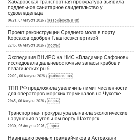
Хабаровская транспортная прокуратура выявила
поддельное санитарное свидетельство у
судовладельца
06:21 , 07 Августа 2026 /
аварийность и чп
Проект реконструкции Среднего мола в порту
Корсаков одобрен Главгосэкспертизой
22:15 , 06 Августа 2026 /
порты
Экспедиция ВНИРО на НИС «Владимир Сафонов»
исследовала дальневосточные запасы крабов и
пелагических рыб
22:00 , 06 Августа 2026 /
рыболовство
ТПП РФ предложила увеличить лимит численности
для операторов морских терминалов на Чукотке
21:45 , 06 Августа 2026 /
порты
Транспортная прокуратура выявила экологические
нарушения в угольном порту Шахтерск
21:30 , 06 Августа 2026 /
порты
Навигацию речных трамвайчиков в Астрахани