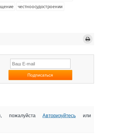
ещение
честноосудостроении
ии, пожалуйста
Авторизуйтесь
или