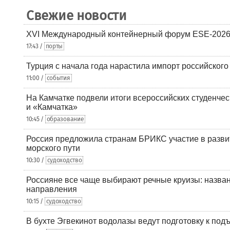
Свежие новости
XVI Международный контейнерный форум ESE-2026
17:43 /
порты
Турция с начала года нарастила импорт российского
11:00 /
события
На Камчатке подвели итоги всероссийских студенче
и «Камчатка»
10:45 /
образование
Россия предложила странам БРИКС участие в разв
морского пути
10:30 /
судоходство
Россияне все чаще выбирают речные круизы: назв
направления
10:15 /
судоходство
В бухте Эгвекинот водолазы ведут подготовку к под