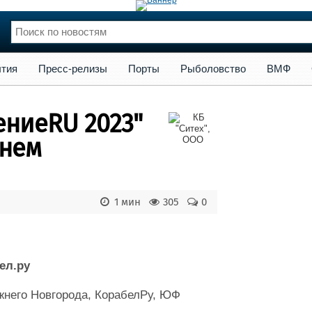
сс-релизы
Порты
Рыболовство
ВМФ
Образование
Яхт
тия
Пресс-релизы
Порты
Рыболовство
ВМФ
нции
Флот
и и семинары
Галерея флота
ениеRU 2023"
и
Форум
Отзывы
жнем
Все службы
1 мин
305
0
ел.ру
жнего Новгорода, КорабелРу, ЮФ