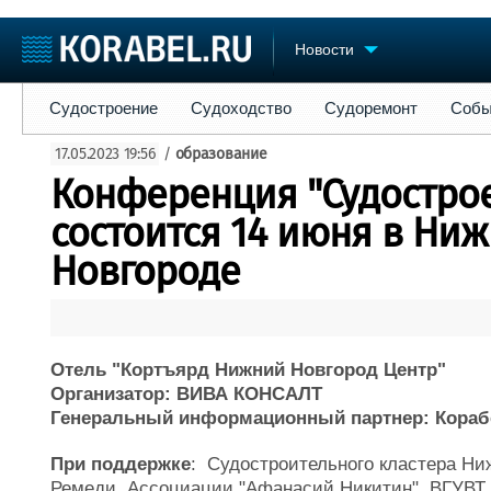
Новости
Судостроение
Судоходство
Судоремонт
События
Пре
Судостроение
Судоходство
Судоремонт
Собы
Судостроение
Торговая площадка
Конфере
17.05.2023 19:56
/
образование
Пульс
Доска объявлений
Выставк
Конференция "Судостро
Новости
Продажа флота
Личност
Компании
Оборудование
Словарь
состоится 14 июня в Ни
Репутация
Изделия
Новгороде
Работа
Материалы
Крюинг
Услуги
Журнал
Реклама
Отель "Кортъярд Нижний Новгород Центр"
Организатор: ВИВА КОНСАЛТ
Генеральный информационный партнер: Кораб
При поддержке
: Судостроительного кластера Ни
Ремеди, Ассоциации "Афанасий Никитин", ВГУВТ