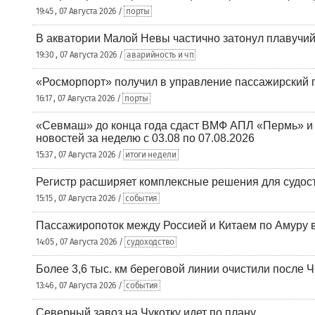
19:45 , 07 Августа 2026 /
порты
В акватории Малой Невы частично затонул плавучий
19:30 , 07 Августа 2026 /
аварийность и чп
«Росморпорт» получил в управление пассажирский 
16:17 , 07 Августа 2026 /
порты
«Севмаш» до конца года сдаст ВМФ АПЛ «Пермь» и
новостей за неделю с 03.08 по 07.08.2026
15:37 , 07 Августа 2026 /
итоги недели
Регистр расширяет комплексные решения для судо
15:15 , 07 Августа 2026 /
события
Пассажиропоток между Россией и Китаем по Амуру 
14:05 , 07 Августа 2026 /
судоходство
Более 3,6 тыс. км береговой линии очистили после 
13:46 , 07 Августа 2026 /
события
Северный завоз на Чукотку идет по плану