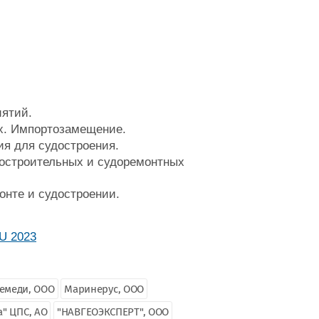
иятий.
х. Импортозамещение.
я для судостроения.
достроительных и судоремонтных
онте и судостроении.
емеди, ООО
Маринерус, ООО
а" ЦПС, АО
"НАВГЕОЭКСПЕРТ", ООО