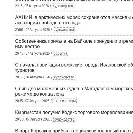
21:15 , 07 Августа 2026 /
судоходство
ААНИИ: в арктических морях сохраняются массивы с
акваторий свободна ото льда
21:00 , 07 Августа 2026 /
судоходство
Собственника причала на Байкале принудили отрем
имущество
20:45 , 07 Августа 2026 /
события
С начала навигации волжские города Ивановской об
туристов
20:30 , 07 Августа 2026 /
судоходство
Слип для маломерных судов в Магаданском морском 
режиме до конца лета
20:15 , 07 Августа 2026 /
яхты и катера
Кыргызстан получил Кодекс торгового мореплавания
20:00 , 07 Августа 2026 /
судоходство
В порт Корсаков прибыл специализированный флот 