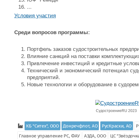
...
Условия участия
Среди вопросов программы:
Портфель заказов судостроительных предпр
Влияние санкций на поставки комплектующи
Привлечение инвестиций и кредитные услови
Технический и экономический потенциал су
предприятий.
Новые технологии и оборудование в судорем
СудостроениеRU 2023
КБ "Ситех", ООО
Донречфлот, АО
РусКраски, АО
Р
Главное управление РС, ФАУ
АЗДА, ООО
ЦС "Звёздочк