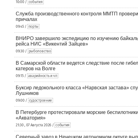
10:00 /
события
Служба производственного контроля ММТП провери
причалах
09:45 /
порты
ВНИРО завершило экспедицию по изучению байкальс
рейса НИС «Викентий Зайцев»
09:30 /
рыболовство
В Самарской области ведется следствие после гибел
катеров на Волге
09:15 /
аварийность и чп
Буксир ледокольного класса «Нарвская застава» спу
Лушников
09:00 /
судостроение
В Петербурге протестировали морские беспилотники
«Акватория»
21:30 , 07 Августа 2026 /
события
Северный завоз в Ненецком автономном округе вып