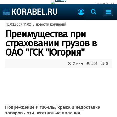
реклама 16+
Судостроение
12.02.2009 14:02
/
новости компаний
Судоходство
Судоремонт
Преимущества при
События
Пресс-релизы
страховании грузов в
Порты
Рыболовство
ОАО "ГСК "Югория"
ВМФ
Образование
Яхты и катера
2 мин
501
0
Еще
Судостроение
Торговая площадка
Пульс
Доска объявлений
Новости
Продажа флота
Компании
Оборудование
Репутация
Изделия
Повреждение и гибель, кража и недоставка
Работа
Материалы
товаров - эти негативные явления
Крюинг
Услуги