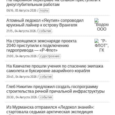
дноуглубительным работам
06:16 , 05 Августа 2026 /
порты
Атомный ледокол «Якутия» сопроводил
круизный лайнер к острову Врангеля
21:15 , 04 Августа 2026 /
события
На строящемся земснаряде проекта
2040 приступили к подключению
гидропривода — «Р-Флот»
21:00 , 04 Августа 2026 /
судостроение
На Камчатке прошли учения по спасению экипажа
самолета и буксировке аварийного корабля
20:45 , 04 Августа 2026 /
события
Глеб Никитин предложил создать госпрограмму
строительства речной причальной инфраструктуры
20:30 , 04 Августа 2026 /
события
Из Мурманска отправился «Ледокол знаний»:
стартовала седьмая арктическая экспедиция