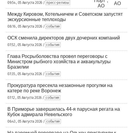
09:54 , 05 Августа 2026 /
пресс-релизы
Между Кировом, Котельничем и Советском запустят
экскурсионные теплоходы
08:16 , 05 Августа 2026 /
события
ОСК сменила директоров двух дочерних компаний
07:52 , 05 Августа 2026 /
события
Глава Росрыболовства провел переговоры с
Министром рыбного хозяйства и аквакультуры
Бразилии
07:35 , 05 Августа 2026 /
события
Прокуратура пресекла незаконные прогулки на
катере по реке Воронеж
07:12 , 05 Августа 2026 /
события
В Приморье завершилась 44-я парусная регата на
Кубок адмирала Невельского
06:43 , 05 Августа 2026 /
события
На паромной переправе на Ольхон приступили к