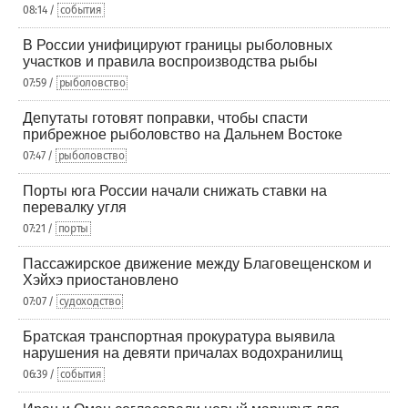
08:14 /
события
В России унифицируют границы рыболовных
участков и правила воспроизводства рыбы
07:59 /
рыболовство
Депутаты готовят поправки, чтобы спасти
прибрежное рыболовство на Дальнем Востоке
07:47 /
рыболовство
Порты юга России начали снижать ставки на
перевалку угля
07:21 /
порты
Пассажирское движение между Благовещенском и
Хэйхэ приостановлено
07:07 /
судоходство
Братская транспортная прокуратура выявила
нарушения на девяти причалах водохранилищ
06:39 /
события