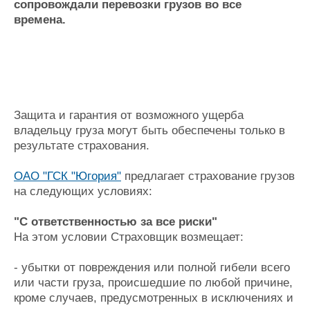
сопровождали перевозки грузов во все
Журнал
времена.
Реклама
Конференции
Флот
Выставки и семинары
Галерея флота
Личности
Форум
Защита и гарантия от возможного ущерба
Словарь
Отзывы
владельцу груза могут быть обеспечены только в
Все службы
результате страхования.
ОАО "ГСК "Югория"
предлагает страхование грузов
на следующих условиях:
"С ответственностью за все риски"
На этом условии Страховщик возмещает:
- убытки от повреждения или полной гибели всего
или части груза, происшедшие по любой причине,
кроме случаев, предусмотренных в исключениях и