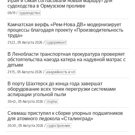
Иран и Оман согласовали новый маршрут для
судоходства в Ормузском проливе
06:19 /
судоходство
Камчатская верфь «Рем-Нова ДВ» модернизирует
процессы благодаря проекту «Производительность
труда»
21:22 , 05 Августа 2026 /
судоремонт
В Ленобласти транспортная прокуратура проверяет
обстоятельства наезда катера на надувной матрас с
детьми
21:15 , 05 Августа 2026 /
аварийность и чп
В порту Шахтерск до конца года завершат
оборудование всех точек перегрузки системами
аспирации угольной пыли
20:45 , 05 Августа 2026 /
порты
Севмаш приступил к сборке упорных подшипников
для атомного ледокола «Сталинград»
20:30 , 05 Августа 2026 /
судостроение