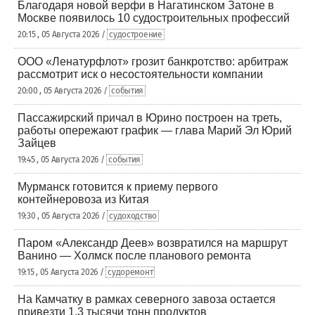
Благодаря новой верфи в Нагатинском Затоне в
Москве появилось 10 судостроительных профессий
20:15 , 05 Августа 2026 /
судостроение
ООО «Ленатурфлот» грозит банкротство: арбитраж
рассмотрит иск о несостоятельности компании
20:00 , 05 Августа 2026 /
события
Пассажирский причал в Юрино построен на треть,
работы опережают график — глава Марий Эл Юрий
Зайцев
19:45 , 05 Августа 2026 /
события
Мурманск готовится к приему первого
контейнеровоза из Китая
19:30 , 05 Августа 2026 /
судоходство
Паром «Александр Деев» возвратился на маршрут
Ванино — Холмск после планового ремонта
19:15 , 05 Августа 2026 /
судоремонт
На Камчатку в рамках северного завоза остается
привезти 1,3 тысячи тонн продуктов