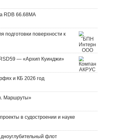
та RDB 66.68МА
я подготовки поверхности к
и RSD59 — «Архип Куинджи»
фях и КБ 2026 год
ы. Маршруты»
роекты в судостроении и науке
й дноуглубительный флот