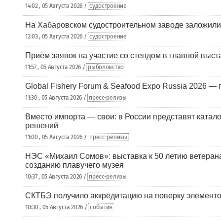
14:02 , 05 Августа 2026 /
судостроение
На Хабаровском судостроительном заводе заложили
12:03 , 05 Августа 2026 /
судостроение
Приём заявок на участие со стендом в главной выст
11:57 , 05 Августа 2026 /
рыболовство
Global Fishery Forum & Seafood Expo Russia 2026 — 
11:30 , 05 Августа 2026 /
пресс-релизы
Вместо импорта — свои: в России представят ката
решений
11:00 , 05 Августа 2026 /
пресс-релизы
НЭС «Михаил Сомов»: выставка к 50 летию ветеран
созданию плавучего музея
10:37 , 05 Августа 2026 /
пресс-релизы
СКТБЭ получило аккредитацию на поверку элементо
10:30 , 05 Августа 2026 /
события