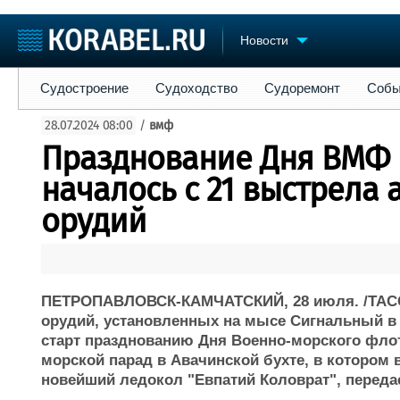
Новости
Судостроение
Судоходство
Судоремонт
События
Пре
Судостроение
Судоходство
Судоремонт
Собы
Судостроение
Торговая площадка
Конфере
28.07.2024 08:00
/
вмф
Пульс
Доска объявлений
Выставк
Празднование Дня ВМФ 
Новости
Продажа флота
Личност
Компании
Оборудование
Словарь
началось с 21 выстрела
Репутация
Изделия
орудий
Работа
Материалы
Крюинг
Услуги
Журнал
Реклама
ПЕТРОПАВЛОВСК-КАМЧАТСКИЙ, 28 июля. /ТАСС/
орудий, установленных на мысе Сигнальный в
старт празднованию Дня Военно-морского флот
морской парад в Авачинской бухте, в котором
новейший ледокол "Евпатий Коловрат", переда