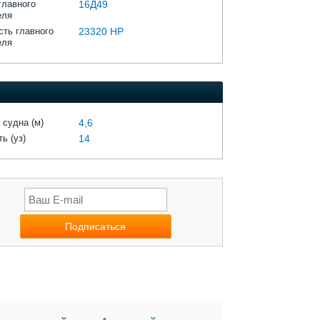
главного
16Д49
еля
ть главного
23320 HP
еля
 судна (м)
4,6
ь (уз)
14