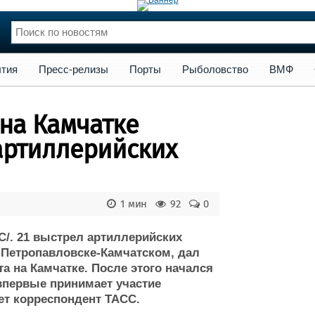
сс-релизы
Порты
Рыболовство
ВМФ
Образование
Яхт
тия
Пресс-релизы
Порты
Рыболовство
ВМФ
нции
Флот
и и семинары
Галерея флота
на Камчатке
и
Форум
Отзывы
 артиллерийских
Все службы
1 мин
92
0
. 21 выстрел артиллерийских
 Петропавловске-Камчатском, дал
а на Камчатке. После этого начался
 впервые принимает участие
ет корреспондент ТАСС.