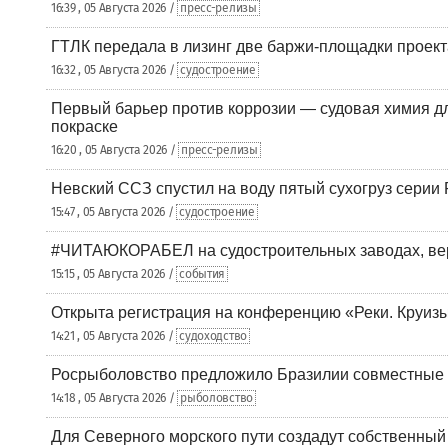
16:39 , 05 Августа 2026 /
пресс-релизы
ГТЛК передала в лизинг две баржи-площадки проек
16:32 , 05 Августа 2026 /
судостроение
Первый барьер против коррозии — судовая химия дл
покраске
16:20 , 05 Августа 2026 /
пресс-релизы
Невский ССЗ спустил на воду пятый сухогруз сери
15:47 , 05 Августа 2026 /
судостроение
#ЧИТАЮКОРАБЕЛ на судостроительных заводах, вер
15:15 , 05 Августа 2026 /
события
Открыта регистрация на конференцию «Реки. Круиз
14:21 , 05 Августа 2026 /
судоходство
Росрыболовство предложило Бразилии совместные п
14:18 , 05 Августа 2026 /
рыболовство
Для Северного морского пути создадут собственны