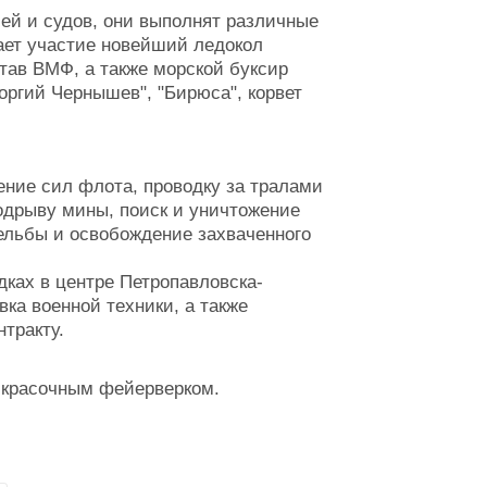
ей и судов, они выполнят различные
ает участие новейший ледокол
тав ВМФ, а также морской буксир
еоргий Чернышев", "Бирюса", корвет
ние сил флота, проводку за тралами
одрыву мины, поиск и уничтожение
ельбы и освобождение захваченного
ках в центре Петропавловска-
вка военной техники, а также
тракту.
) красочным фейерверком.