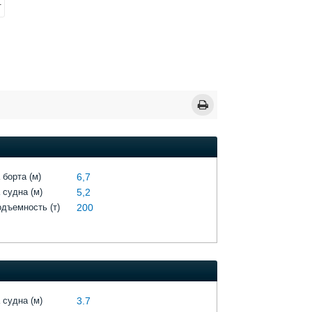
Т
 борта (м)
6,7
 судна (м)
5,2
одъемность (т)
200
 судна (м)
3.7