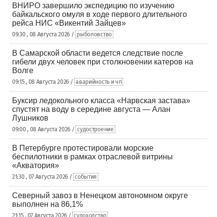
ВНИРО завершило экспедицию по изучению
байкальского омуля в ходе первого длительного
рейса НИС «Викентий Зайцев»
09:30 , 08 Августа 2026 /
рыболовство
В Самарской области ведется следствие после
гибели двух человек при столкновении катеров на
Волге
09:15 , 08 Августа 2026 /
аварийность и чп
Буксир ледокольного класса «Нарвская застава»
спустят на воду в середине августа — Алан
Лушников
09:00 , 08 Августа 2026 /
судостроение
В Петербурге протестировали морские
беспилотники в рамках отраслевой витрины
«Акватория»
21:30 , 07 Августа 2026 /
события
Северный завоз в Ненецком автономном округе
выполнен на 86,1%
21:15 , 07 Августа 2026 /
судоходство