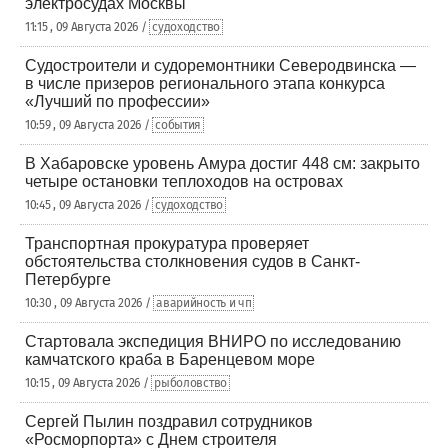
электросудах Москвы
11:15 , 09 Августа 2026 /
судоходство
Судостроители и судоремонтники Северодвинска —
в числе призеров регионального этапа конкурса
«Лучший по профессии»
10:59 , 09 Августа 2026 /
события
В Хабаровске уровень Амура достиг 448 см: закрыто
четыре остановки теплоходов на островах
10:45 , 09 Августа 2026 /
судоходство
Транспортная прокуратура проверяет
обстоятельства столкновения судов в Санкт-
Петербурге
10:30 , 09 Августа 2026 /
аварийность и чп
Стартовала экспедиция ВНИРО по исследованию
камчатского краба в Баренцевом море
10:15 , 09 Августа 2026 /
рыболовство
Сергей Пылин поздравил сотрудников
«Росморпорта» с Днем строителя