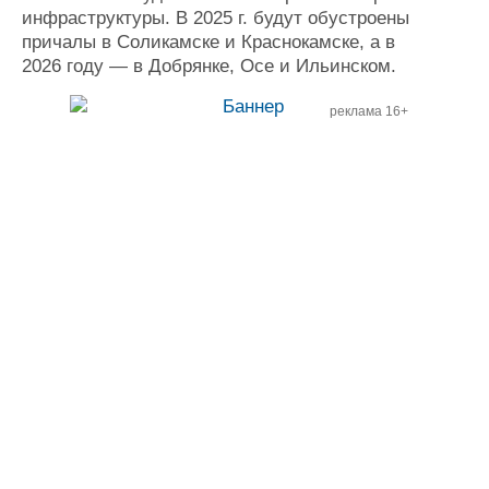
инфраструктуры. В 2025 г. будут обустроены
Журнал
причалы
в
Соликамске
и
Краснокамске
, а
в
Реклама
2026 году
— в Добрянке, Осе и Ильинском.
Конференции
Флот
реклама 16+
Выставки и семинары
Галерея флота
Личности
Форум
Словарь
Отзывы
Все службы