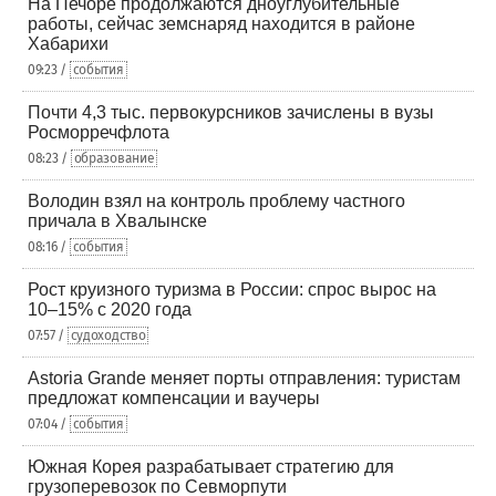
На Печоре продолжаются дноуглубительные
работы, сейчас земснаряд находится в районе
Хабарихи
09:23 /
события
Почти 4,3 тыс. первокурсников зачислены в вузы
Росморречфлота
08:23 /
образование
Володин взял на контроль проблему частного
причала в Хвалынске
08:16 /
события
Рост круизного туризма в России: спрос вырос на
10–15% с 2020 года
07:57 /
судоходство
Astoria Grande меняет порты отправления: туристам
предложат компенсации и ваучеры
07:04 /
события
Южная Корея разрабатывает стратегию для
грузоперевозок по Севморпути