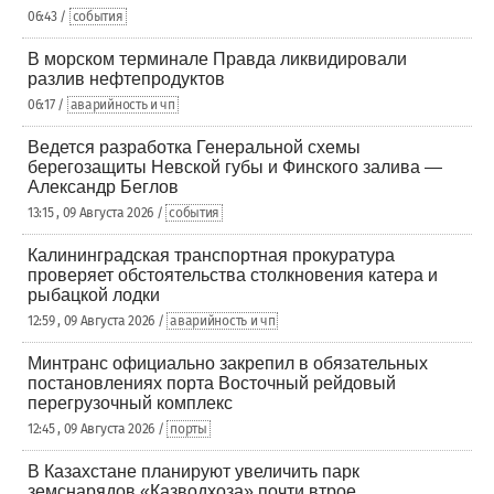
06:43 /
события
В морском терминале Правда ликвидировали
разлив нефтепродуктов
06:17 /
аварийность и чп
Ведется разработка Генеральной схемы
берегозащиты Невской губы и Финского залива —
Александр Беглов
13:15 , 09 Августа 2026 /
события
Калининградская транспортная прокуратура
проверяет обстоятельства столкновения катера и
рыбацкой лодки
12:59 , 09 Августа 2026 /
аварийность и чп
Минтранс официально закрепил в обязательных
постановлениях порта Восточный рейдовый
перегрузочный комплекс
12:45 , 09 Августа 2026 /
порты
В Казахстане планируют увеличить парк
земснарядов «Казводхоза» почти втрое