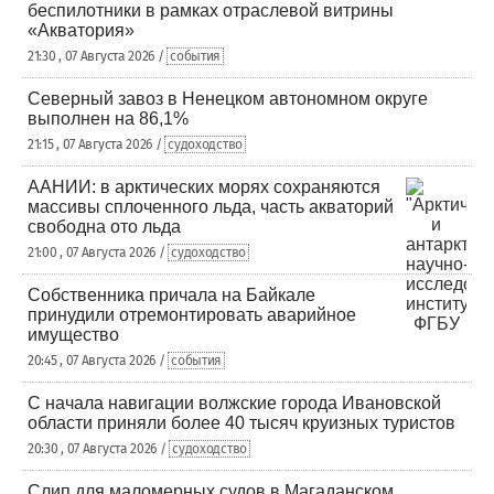
беспилотники в рамках отраслевой витрины
«Акватория»
21:30 , 07 Августа 2026 /
события
Северный завоз в Ненецком автономном округе
выполнен на 86,1%
21:15 , 07 Августа 2026 /
судоходство
ААНИИ: в арктических морях сохраняются
массивы сплоченного льда, часть акваторий
свободна ото льда
21:00 , 07 Августа 2026 /
судоходство
Собственника причала на Байкале
принудили отремонтировать аварийное
имущество
20:45 , 07 Августа 2026 /
события
С начала навигации волжские города Ивановской
области приняли более 40 тысяч круизных туристов
20:30 , 07 Августа 2026 /
судоходство
Слип для маломерных судов в Магаданском