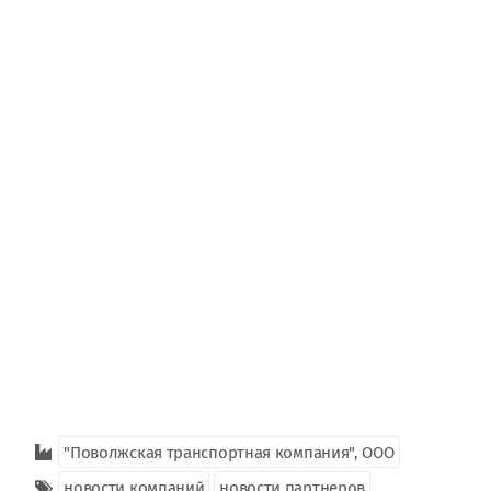
Журнал
Реклама
Конференции
Флот
Выставки и семинары
Галерея флота
Личности
Форум
Словарь
Отзывы
Все службы
"Поволжская транспортная компания", ООО
новости компаний
новости партнеров