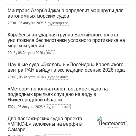
Минтранс Азербайджана определит маршруты для
автономных морских судов
20:30 , 06 Августа 2026 /
судоходство
Корабельная ударная группа Балтийского флота
уничтожила беспилотники условного противника на
морском учении
20:15 , 06 Августа 2026 /
вмф
Научные суда «Эколог» и «Посейдон» Карельского
центра РАН выйдут в экспедиции осенью 2026 года
20:00 , 06 Августа 2026 /
судоремонт
«Метеор» пополнил флот: восьмое судно на
подводных крыльях спущено на воду в
Нижегородской области
17:04 , 06 Августа 2026 /
судостроение
Два пассажирских судна проекта
«МПКС-L» заложены на верфи в
Самаре