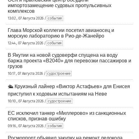
импортозамещение судовых пропульсивных
комплексов
13:02 , 07 Августа 2026 /
события
Глава Морской коллегии посетил авианосец и
морскую лабораторию в Рио-де-Жанейро
12:44 , 07 Августа 2026 /
события
В Якутии на новой судоверфи спущена на воду
баржа проекта «В2040» для перевозки пассажиров и
грузов
10:17 , 07 Августа 2026 /
судостроение
🛳️ Круизный лайнер «Виктор Астафьев» для Енисея
приступил к ходовым испытаниям на Неве
10:10 , 07 Августа 2026 /
судостроение
ЕС исключил танкер «Миллерово» из санкционных
списков, признав ошибку
09:16 , 07 Августа 2026 /
события
Росморпорт объявил закупку на ремонт ледокола