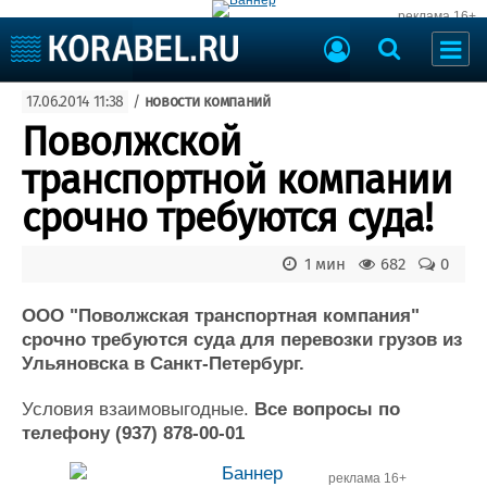
реклама 16+
Судостроение
17.06.2014 11:38
/
новости компаний
Судоходство
Судоремонт
Поволжской
События
Пресс-релизы
транспортной компании
Порты
Рыболовство
срочно требуются суда!
ВМФ
Образование
Яхты и катера
1 мин
682
0
Еще
ООО "Поволжская транспортная компания"
Судостроение
Торговая площадка
срочно требуются суда для перевозки грузов из
Пульс
Доска объявлений
Ульяновска в Санкт-Петербург.
Новости
Продажа флота
Компании
Оборудование
Условия взаимовыгодные.
Все вопросы по
Репутация
Изделия
телефону (937) 878-00-01
Работа
Материалы
Крюинг
Услуги
реклама 16+