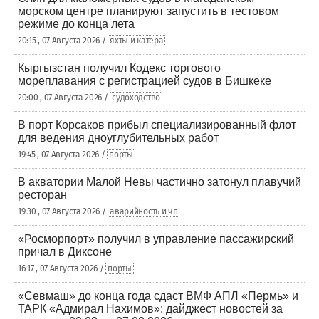
морском центре планируют запустить в тестовом
режиме до конца лета
20:15 , 07 Августа 2026 /
яхты и катера
Кыргызстан получил Кодекс торгового
мореплавания с регистрацией судов в Бишкеке
20:00 , 07 Августа 2026 /
судоходство
В порт Корсаков прибыл специализированный флот
для ведения дноуглубительных работ
19:45 , 07 Августа 2026 /
порты
В акватории Малой Невы частично затонул плавучий
ресторан
19:30 , 07 Августа 2026 /
аварийность и чп
«Росморпорт» получил в управление пассажирский
причал в Диксоне
16:17 , 07 Августа 2026 /
порты
«Севмаш» до конца года сдаст ВМФ АПЛ «Пермь» и
ТАРК «Адмирал Нахимов»: дайджест новостей за