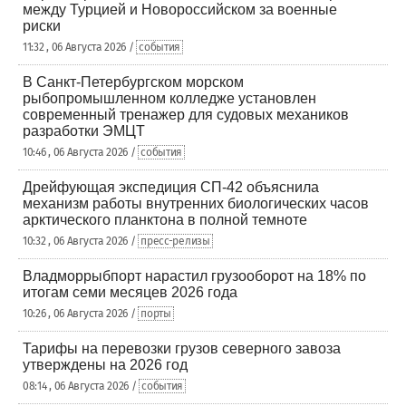
между Турцией и Новороссийском за военные
риски
11:32 , 06 Августа 2026 /
события
В Санкт-Петербургском морском
рыбопромышленном колледже установлен
современный тренажер для судовых механиков
разработки ЭМЦТ
10:46 , 06 Августа 2026 /
события
Дрейфующая экспедиция СП-42 объяснила
механизм работы внутренних биологических часов
арктического планктона в полной темноте
10:32 , 06 Августа 2026 /
пресс-релизы
Владморрыбпорт нарастил грузооборот на 18% по
итогам семи месяцев 2026 года
10:26 , 06 Августа 2026 /
порты
Тарифы на перевозки грузов северного завоза
утверждены на 2026 год
08:14 , 06 Августа 2026 /
события