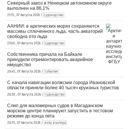
Северный завоз в Ненецком автономном округе
выполнен на 86,1%
21:15 , 07 Августа 2026 /
судоходство
ААНИИ: в арктических морях сохраняются
массивы сплоченного льда, часть акваторий
свободна ото льда
21:00 , 07 Августа 2026 /
судоходство
Собственника причала на Байкале
принудили отремонтировать аварийное
имущество
20:45 , 07 Августа 2026 /
события
С начала навигации волжские города Ивановской
области приняли более 40 тысяч круизных туристов
20:30 , 07 Августа 2026 /
судоходство
Слип для маломерных судов в Магаданском
морском центре планируют запустить в тестовом
режиме до конца лета
20:15 , 07 Августа 2026 /
яхты и катера