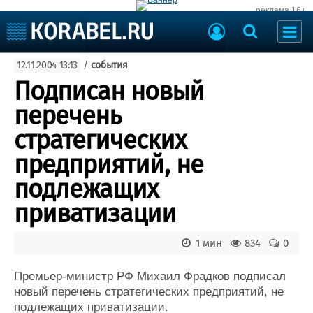
реклама 16+
Судостроение
12.11.2004 13:13
/
события
Судоходство
Судоремонт
Подписан новый
События
Пресс-релизы
перечень
Порты
Рыболовство
стратегических
ВМФ
Образование
предприятий, не
Яхты и катера
Еще
подлежащих
приватизации
Судостроение
Торговая площадка
Пульс
Доска объявлений
Новости
Продажа флота
1 мин
834
0
Компании
Оборудование
Репутация
Изделия
Премьер-министр РФ Михаил Фрадков подписал
новый перечень стратегических предприятий, не
Работа
Материалы
подлежащих приватизации.
Крюинг
Услуги