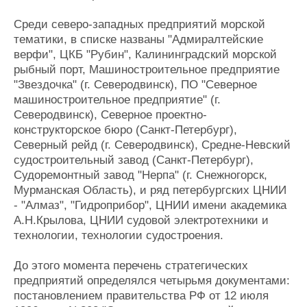
Журнал
Среди северо-западных предприятий морской
Реклама
тематики, в списке названы "Адмиралтейские
верфи", ЦКБ "Рубин", Калининградский морской
рыбный порт, Машиностроительное предприятие
Конференции
Флот
"Звездочка" (г. Северодвинск), ПО "Северное
Выставки и семинары
Галерея флота
машиностроительное предприятие" (г.
Личности
Форум
Северодвинск), Северное проектно-
Словарь
Отзывы
конструкторское бюро (Санкт-Петербург),
Все службы
Северный рейд (г. Северодвинск), Средне-Невский
судостроительный завод (Санкт-Петербург),
Судоремонтный завод "Нерпа" (г. Снежногорск,
Мурманская Область), и ряд петербургских ЦНИИ
- "Алмаз", "Гидроприбор", ЦНИИ имени академика
А.Н.Крылова, ЦНИИ судовой электротехники и
технологии, технологии судостроения.
До этого момента перечень стратегических
предприятий определялся четырьмя документами:
постановлением правительства РФ от 12 июля