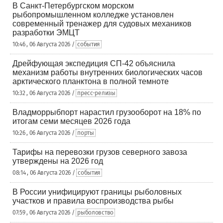
В Санкт-Петербургском морском
рыбопромышленном колледже установлен
современный тренажер для судовых механиков
разработки ЭМЦТ
10:46 , 06 Августа 2026 /
события
Дрейфующая экспедиция СП-42 объяснила
механизм работы внутренних биологических часов
арктического планктона в полной темноте
10:32 , 06 Августа 2026 /
пресс-релизы
Владморрыбпорт нарастил грузооборот на 18% по
итогам семи месяцев 2026 года
10:26 , 06 Августа 2026 /
порты
Тарифы на перевозки грузов северного завоза
утверждены на 2026 год
08:14 , 06 Августа 2026 /
события
В России унифицируют границы рыболовных
участков и правила воспроизводства рыбы
07:59 , 06 Августа 2026 /
рыболовство