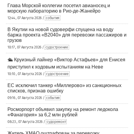
Глава Морской коллегии посетил авианосец и
морскую лабораторию в Рио-де-Жанейро
12:44 , 07 Августа 2026 /
события
В Якутии на новой судоверфи спущена на воду
баржа проекта «В2040» для перевозки пассажиров и
грузов
10:17 , 07 Августа 2026 /
судостроение
🛳️ Круизный лайнер «Виктор Астафьев» для Енисея
приступил к ходовым испытаниям на Неве
10:10 , 07 Августа 2026 /
судостроение
ЕС исключил танкер «Миллерово» из санкционных
списков, признав ошибку
09:16 , 07 Августа 2026 /
события
Росморпорт объявил закупку на ремонт ледокола
«Фанагория» за 6,2 млн рублей
08:23 , 07 Августа 2026 /
судоремонт
Житель ХМАО оштрафован за перевозку