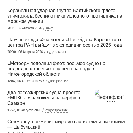
Корабельная ударная группа Балтийского флота
уничтожила беспилотники условного противника на
морском учении
20:15 , 06 Августа 2026 /
вмф
Научные суда «Эколог» и «Посейдон» Карельского
центра РАН выйдут в экспедиции осенью 2026 года
20:00 , 06 Августа 2026 /
судоремонт
«Метеор» пополнил флот: восьмое судно на
подводных крыльях спущено на воду в
Нижегородской области
17:04 , 06 Августа 2026 /
судостроение
Два пассажирских судна проекта
«МПКС-L» заложены на верфи в
Самаре
15:57 , 06 Августа 2026 /
судостроение
Севморпуть изменит мировую логистику и экономику
— Цыбульский