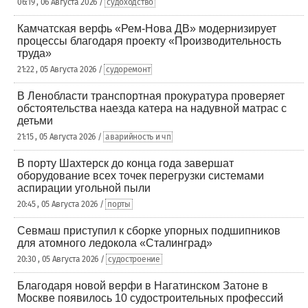
06:19 , 06 Августа 2026 /
судоходство
Камчатская верфь «Рем-Нова ДВ» модернизирует
процессы благодаря проекту «Производительность
труда»
21:22 , 05 Августа 2026 /
судоремонт
В Ленобласти транспортная прокуратура проверяет
обстоятельства наезда катера на надувной матрас с
детьми
21:15 , 05 Августа 2026 /
аварийность и чп
В порту Шахтерск до конца года завершат
оборудование всех точек перегрузки системами
аспирации угольной пыли
20:45 , 05 Августа 2026 /
порты
Севмаш приступил к сборке упорных подшипников
для атомного ледокола «Сталинград»
20:30 , 05 Августа 2026 /
судостроение
Благодаря новой верфи в Нагатинском Затоне в
Москве появилось 10 судостроительных профессий