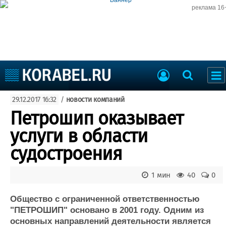
реклама 16
Судостроение
29.12.2017 16:32
/
новости компаний
Судоходство
Судоремонт
Петрошип оказывает
События
Пресс-релизы
услуги в области
Порты
Рыболовство
судостроения
ВМФ
Образование
Яхты и катера
1 мин
40
0
Еще
Общество с ограниченной ответственностью
Судостроение
Торговая площадка
"ПЕТРОШИП" основано в 2001 году. Одним из
Пульс
Доска объявлений
основных направлений деятельности является