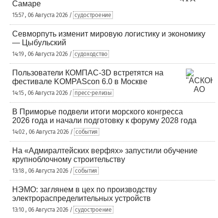
Самаре
15:57 , 06 Августа 2026 /
судостроение
Севморпуть изменит мировую логистику и экономику
— Цыбульский
14:19 , 06 Августа 2026 /
судоходство
Пользователи КОМПАС-3D встретятся на
фестивале KOMPAScon 6.0 в Москве
14:15 , 06 Августа 2026 /
пресс-релизы
В Приморье подвели итоги морского конгресса
2026 года и начали подготовку к форуму 2028 года
14:02 , 06 Августа 2026 /
события
На «Адмиралтейских верфях» запустили обучение
крупноблочному строительству
13:18 , 06 Августа 2026 /
события
НЭМО: заглянем в цех по производству
электрораспределительных устройств
13:10 , 06 Августа 2026 /
судостроение