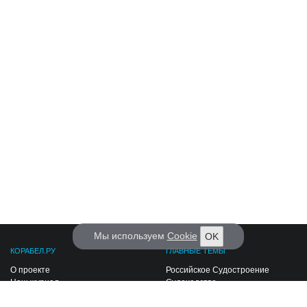
Мы используем
Cookie
OK
КОРАБЕЛ.РУ
ГЛАВНЫЕ ТЕМЫ
О проекте
Российское Судостроение
Наш журнал
Судоходство
Редакция
Крюинг