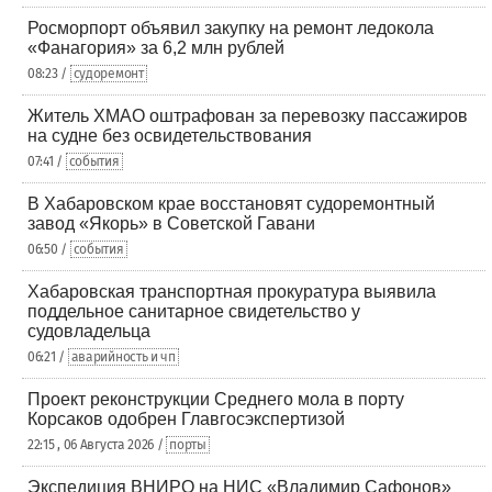
Росморпорт объявил закупку на ремонт ледокола
«Фанагория» за 6,2 млн рублей
08:23 /
судоремонт
Житель ХМАО оштрафован за перевозку пассажиров
на судне без освидетельствования
07:41 /
события
В Хабаровском крае восстановят судоремонтный
завод «Якорь» в Советской Гавани
06:50 /
события
Хабаровская транспортная прокуратура выявила
поддельное санитарное свидетельство у
судовладельца
06:21 /
аварийность и чп
Проект реконструкции Среднего мола в порту
Корсаков одобрен Главгосэкспертизой
22:15 , 06 Августа 2026 /
порты
Экспедиция ВНИРО на НИС «Владимир Сафонов»