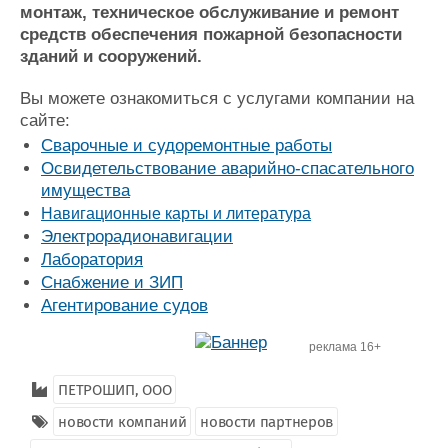
Новости
Продажа флота
монтаж, техническое обслуживание и ремонт
Компании
Оборудование
средств обеспечения пожарной безопасности
Репутация
Изделия
зданий и сооружений.
Работа
Материалы
Крюинг
Услуги
Вы можете ознакомиться с услугами компании на
сайте:
Журнал
Реклама
Сварочные и судоремонтные работы
Освидетельствование аварийно-спасательного
имущества
Конференции
Флот
Навигационные карты и литература
Выставки и семинары
Галерея флота
Электрорадионавигации
Личности
Форум
Лаборатория
Словарь
Отзывы
Снабжение и ЗИП
Все службы
Агентирование судов
реклама 16+
ПЕТРОШИП, ООО
новости компаний
новости партнеров