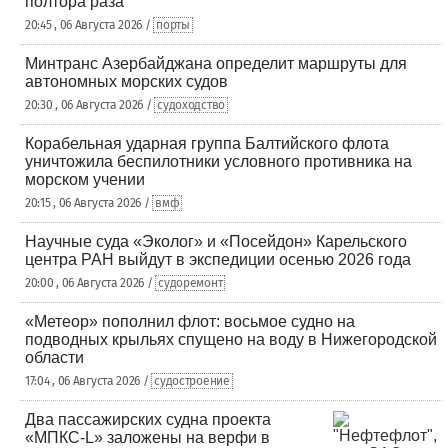
полтора раза
20:45 , 06 Августа 2026 /
порты
Минтранс Азербайджана определит маршруты для
автономных морских судов
20:30 , 06 Августа 2026 /
судоходство
Корабельная ударная группа Балтийского флота
уничтожила беспилотники условного противника на
морском учении
20:15 , 06 Августа 2026 /
вмф
Научные суда «Эколог» и «Посейдон» Карельского
центра РАН выйдут в экспедиции осенью 2026 года
20:00 , 06 Августа 2026 /
судоремонт
«Метеор» пополнил флот: восьмое судно на
подводных крыльях спущено на воду в Нижегородской
области
17:04 , 06 Августа 2026 /
судостроение
Два пассажирских судна проекта
«МПКС-L» заложены на верфи в