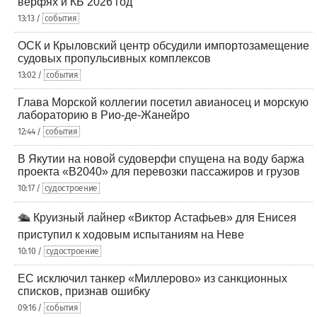
верфях и КБ 2026 год
13:13 /
события
ОСК и Крыловский центр обсудили импортозамещение
судовых пропульсивных комплексов
13:02 /
события
Глава Морской коллегии посетил авианосец и морскую
лабораторию в Рио-де-Жанейро
12:44 /
события
В Якутии на новой судоверфи спущена на воду баржа
проекта «В2040» для перевозки пассажиров и грузов
10:17 /
судостроение
🛳️ Круизный лайнер «Виктор Астафьев» для Енисея
приступил к ходовым испытаниям на Неве
10:10 /
судостроение
ЕС исключил танкер «Миллерово» из санкционных
списков, признав ошибку
09:16 /
события