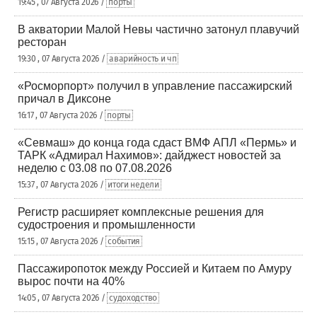
19:45 , 07 Августа 2026 /
порты
В акватории Малой Невы частично затонул плавучий
ресторан
19:30 , 07 Августа 2026 /
аварийность и чп
«Росморпорт» получил в управление пассажирский
причал в Диксоне
16:17 , 07 Августа 2026 /
порты
«Севмаш» до конца года сдаст ВМФ АПЛ «Пермь» и
ТАРК «Адмирал Нахимов»: дайджест новостей за
неделю с 03.08 по 07.08.2026
15:37 , 07 Августа 2026 /
итоги недели
Регистр расширяет комплексные решения для
судостроения и промышленности
15:15 , 07 Августа 2026 /
события
Пассажиропоток между Россией и Китаем по Амуру
вырос почти на 40%
14:05 , 07 Августа 2026 /
судоходство