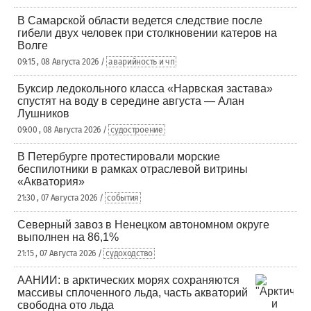
В Самарской области ведется следствие после
гибели двух человек при столкновении катеров на
Волге
09:15 , 08 Августа 2026 /
аварийность и чп
Буксир ледокольного класса «Нарвская застава»
спустят на воду в середине августа — Алан
Лушников
09:00 , 08 Августа 2026 /
судостроение
В Петербурге протестировали морские
беспилотники в рамках отраслевой витрины
«Акватория»
21:30 , 07 Августа 2026 /
события
Северный завоз в Ненецком автономном округе
выполнен на 86,1%
21:15 , 07 Августа 2026 /
судоходство
ААНИИ: в арктических морях сохраняются
массивы сплоченного льда, часть акваторий
свободна ото льда