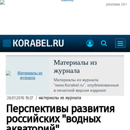
реклама 16+
Судостроение
Судоходство
Материалы из
Судоремонт
журнала
События
Пресс-релизы
Порты
Материалы из журнала
Рыболовство
"www.Коrаbеl.ru", опубликованные
ВМФ
в печатной версии издания
Образование
26.01.2016 16:37
/
материалы из журнала
Яхты и катера
Еще
Перспективы развития
российских "водных
Судостроение
Торговая площадка
Пульс
Доска объявлений
акваторий"