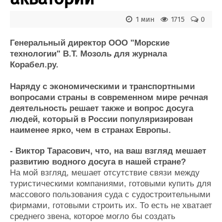
Новости
Продажа флота
Компании
Оборудование
1 мин
1715
0
Репутация
Изделия
Работа
Материалы
Генеральный директор ООО "Морские
Крюинг
Услуги
технологии" В.Т. Мозоль для журнала
Журнал
Корабел.ру.
Реклама
Наряду с экономическими и транспортными
вопросами страны в современном мире речная
Конференции
Флот
деятельность решает также и вопрос досуга
Выставки и семинары
Галерея флота
людей, который в России популяризирован
Личности
Форум
наименее ярко, чем в странах Европы.
Словарь
Отзывы
Все службы
- Виктор Тарасович, что, на ваш взгляд мешает
развитию водного досуга в нашей стране?
На мой взгляд, мешает отсутствие связи между
туристическими компаниями, готовыми купить для
массового пользования суда с судостроительными
фирмами, готовыми строить их. То есть не хватает
среднего звена, которое могло бы создать