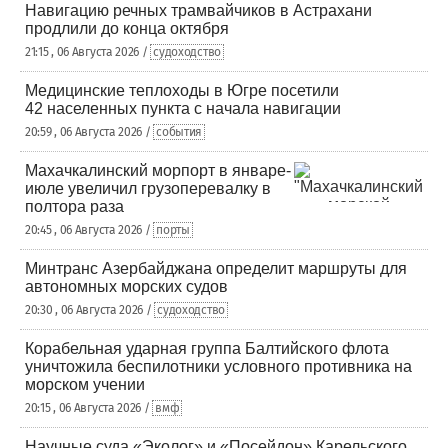
Навигацию речных трамвайчиков в Астрахани
продлили до конца октября
21:15 , 06 Августа 2026 /
судоходство
Медицинские теплоходы в Югре посетили
42 населенных пункта с начала навигации
20:59 , 06 Августа 2026 /
события
Махачкалинский морпорт в январе-
июле увеличил грузоперевалку в
полтора раза
20:45 , 06 Августа 2026 /
порты
Минтранс Азербайджана определит маршруты для
автономных морских судов
20:30 , 06 Августа 2026 /
судоходство
Корабельная ударная группа Балтийского флота
уничтожила беспилотники условного противника на
морском учении
20:15 , 06 Августа 2026 /
вмф
Научные суда «Эколог» и «Посейдон» Карельского