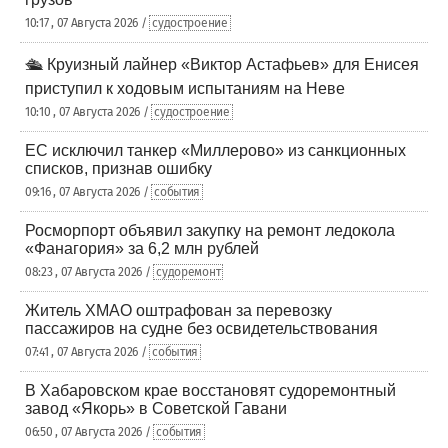
10:17 , 07 Августа 2026 /
судостроение
🛳️ Круизный лайнер «Виктор Астафьев» для Енисея
приступил к ходовым испытаниям на Неве
10:10 , 07 Августа 2026 /
судостроение
ЕС исключил танкер «Миллерово» из санкционных
списков, признав ошибку
09:16 , 07 Августа 2026 /
события
Росморпорт объявил закупку на ремонт ледокола
«Фанагория» за 6,2 млн рублей
08:23 , 07 Августа 2026 /
судоремонт
Житель ХМАО оштрафован за перевозку
пассажиров на судне без освидетельствования
07:41 , 07 Августа 2026 /
события
В Хабаровском крае восстановят судоремонтный
завод «Якорь» в Советской Гавани
06:50 , 07 Августа 2026 /
события