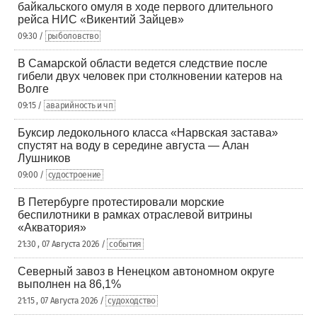
байкальского омуля в ходе первого длительного
рейса НИС «Викентий Зайцев»
09:30 /
рыболовство
В Самарской области ведется следствие после
гибели двух человек при столкновении катеров на
Волге
09:15 /
аварийность и чп
Буксир ледокольного класса «Нарвская застава»
спустят на воду в середине августа — Алан
Лушников
09:00 /
судостроение
В Петербурге протестировали морские
беспилотники в рамках отраслевой витрины
«Акватория»
21:30 , 07 Августа 2026 /
события
Северный завоз в Ненецком автономном округе
выполнен на 86,1%
21:15 , 07 Августа 2026 /
судоходство