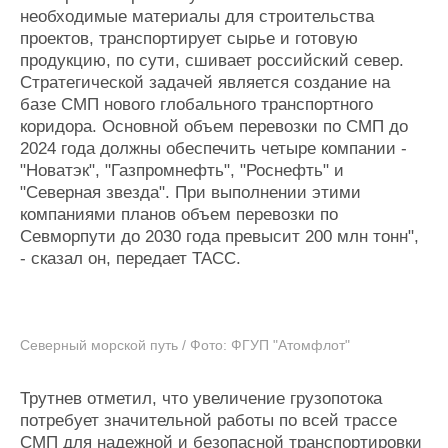
необходимые материалы для строительства
Журнал
проектов, транспортирует сырье и готовую
Реклама
продукцию, по сути, сшивает российский север.
Стратегической задачей является создание на
Конференции
Флот
базе СМП нового глобального транспортного
коридора. Основной объем перевозки по СМП до
Выставки и семинары
Галерея флота
2024 года должны обеспечить четыре компании -
Личности
Форум
"Новатэк", "Газпромнефть", "Роснефть" и
Словарь
Отзывы
"Северная звезда". При выполнении этими
Все службы
компаниями планов объем перевозки по
Севморпути до 2030 года превысит 200 млн тонн",
- сказал он, передает ТАСС.
Северный морской путь / Фото: ФГУП "Атомфлот"
Трутнев отметил, что увеличение грузопотока
потребует значительной работы по всей трассе
СМП для надежной и безопасной транспортировки