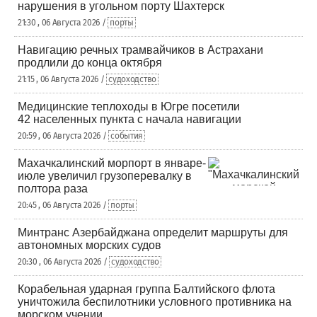
нарушения в угольном порту Шахтерск
21:30 , 06 Августа 2026 /
порты
Навигацию речных трамвайчиков в Астрахани
продлили до конца октября
21:15 , 06 Августа 2026 /
судоходство
Медицинские теплоходы в Югре посетили
42 населенных пункта с начала навигации
20:59 , 06 Августа 2026 /
события
Махачкалинский морпорт в январе-
июле увеличил грузоперевалку в
полтора раза
20:45 , 06 Августа 2026 /
порты
Минтранс Азербайджана определит маршруты для
автономных морских судов
20:30 , 06 Августа 2026 /
судоходство
Корабельная ударная группа Балтийского флота
уничтожила беспилотники условного противника на
морском учении