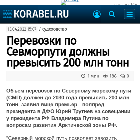
реклама 16+
Судостроение
13.04.2022 15:07
/
судоходство
Судоходство
Судоремонт
Перевозки по
События
Пресс-релизы
Севморпути должны
Порты
Рыболовство
превысить 200 млн тонн
ВМФ
Образование
Яхты и катера
1 мин
188
0
Еще
Объем перевозок по Северному морскому пути
Судостроение
Торговая площадка
(СМП) должен до 2030 года превысить 200 млн
Пульс
Доска объявлений
тонн, заявил вице-премьер - полпред
Новости
Продажа флота
президента в ДФО Юрий Трутнев на совещании
Компании
Оборудование
у президента РФ Владимира Путина по
Репутация
Изделия
вопросам развития Арктической зоны РФ.
Работа
Материалы
Крюинг
Услуги
"Северный морской путь позволяет завозить