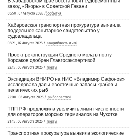
В Хабаровском крае восстановят судоремонтный
завод «Якорь» в Советской Гавани
06:50 , 07 Августа 2026 /
события
Хабаровская транспортная прокуратура выявила
поддельное санитарное свидетельство у
судовладельца
06:21 , 07 Августа 2026 /
аварийность и чп
Проект реконструкции Среднего мола в порту
Корсаков одобрен Главгосэкспертизой
22:15 , 06 Августа 2026 /
порты
Экспедиция ВНИРО на НИС «Владимир Сафонов»
исследовала дальневосточные запасы крабов и
пелагических рыб
22:00 , 06 Августа 2026 /
рыболовство
ТПП РФ предложила увеличить лимит численности
для операторов морских терминалов на Чукотке
21:45 , 06 Августа 2026 /
порты
Транспортная прокуратура выявила экологические