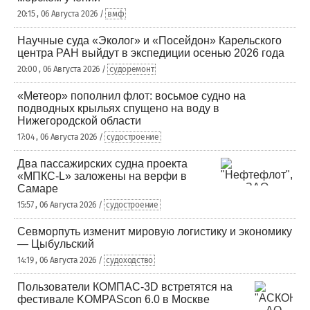
20:15 , 06 Августа 2026 /
вмф
Научные суда «Эколог» и «Посейдон» Карельского
центра РАН выйдут в экспедиции осенью 2026 года
20:00 , 06 Августа 2026 /
судоремонт
«Метеор» пополнил флот: восьмое судно на
подводных крыльях спущено на воду в
Нижегородской области
17:04 , 06 Августа 2026 /
судостроение
Два пассажирских судна проекта
«МПКС-L» заложены на верфи в
Самаре
15:57 , 06 Августа 2026 /
судостроение
Севморпуть изменит мировую логистику и экономику
— Цыбульский
14:19 , 06 Августа 2026 /
судоходство
Пользователи КОМПАС-3D встретятся на
фестивале KOMPAScon 6.0 в Москве