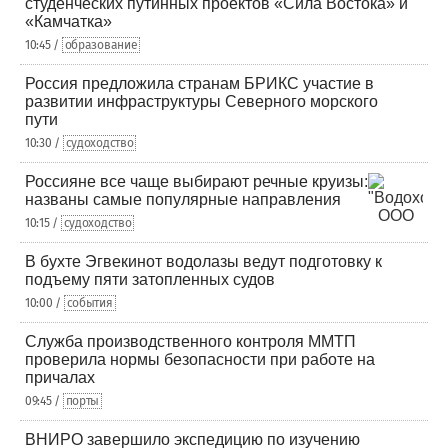
студенческих путинных проектов «Сила Востока» и
«Камчатка»
10:45 /
образование
Россия предложила странам БРИКС участие в
развитии инфраструктуры Северного морского
пути
10:30 /
судоходство
Россияне все чаще выбирают речные круизы:
названы самые популярные направления
10:15 /
судоходство
В бухте Эгвекинот водолазы ведут подготовку к
подъему пяти затопленных судов
10:00 /
события
Служба производственного контроля ММТП
проверила нормы безопасности при работе на
причалах
09:45 /
порты
ВНИРО завершило экспедицию по изучению