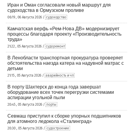
Иран и Оман согласовали новый маршрут для
судоходства в Ормузском проливе
06:19 , 06 Августа 2026 /
судоходство
Камчатская верфь «Рем-Нова ДВ» модернизирует
процессы благодаря проекту «Производительность
труда»
21:22 , 05 Августа 2026 /
судоремонт
В Ленобласти транспортная прокуратура проверяет
обстоятельства наезда катера на надувной матрас с
детьми
21:15 , 05 Августа 2026 /
аварийность и чп
В порту Шахтерск до конца года завершат
оборудование всех точек перегрузки системами
аспирации угольной пыли
20:45 , 05 Августа 2026 /
порты
Севмаш приступил к сборке упорных подшипников
для атомного ледокола «Сталинград»
20:30 , 05 Августа 2026 /
судостроение