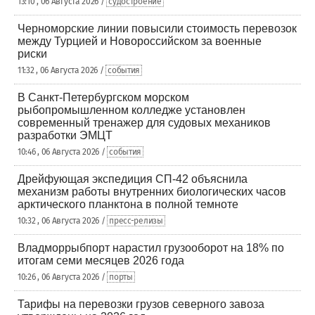
13:10 , 06 Августа 2026 /
судостроение
Черноморские линии повысили стоимость перевозок
между Турцией и Новороссийском за военные
риски
11:32 , 06 Августа 2026 /
события
В Санкт-Петербургском морском
рыбопромышленном колледже установлен
современный тренажер для судовых механиков
разработки ЭМЦТ
10:46 , 06 Августа 2026 /
события
Дрейфующая экспедиция СП-42 объяснила
механизм работы внутренних биологических часов
арктического планктона в полной темноте
10:32 , 06 Августа 2026 /
пресс-релизы
Владморрыбпорт нарастил грузооборот на 18% по
итогам семи месяцев 2026 года
10:26 , 06 Августа 2026 /
порты
Тарифы на перевозки грузов северного завоза