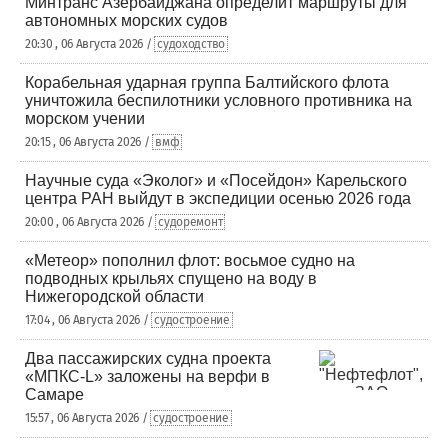
Минтранс Азербайджана определит маршруты для
автономных морских судов
20:30 , 06 Августа 2026 /
судоходство
Корабельная ударная группа Балтийского флота
уничтожила беспилотники условного противника на
морском учении
20:15 , 06 Августа 2026 /
вмф
Научные суда «Эколог» и «Посейдон» Карельского
центра РАН выйдут в экспедиции осенью 2026 года
20:00 , 06 Августа 2026 /
судоремонт
«Метеор» пополнил флот: восьмое судно на
подводных крыльях спущено на воду в
Нижегородской области
17:04 , 06 Августа 2026 /
судостроение
Два пассажирских судна проекта
«МПКС-L» заложены на верфи в
Самаре
15:57 , 06 Августа 2026 /
судостроение