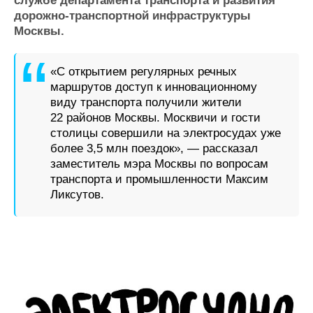
службе департамента транспорта и развития
Журнал
дорожно-транспортной инфраструктуры
Реклама
Москвы.
«С открытием регулярных речных
Конференции
Флот
маршрутов доступ к инновационному
Выставки и семинары
Галерея флота
виду транспорта получили жители
Личности
Форум
22 районов Москвы. Москвичи и гости
Словарь
Отзывы
столицы совершили на электросудах уже
Все службы
более 3,5 млн поездок», — рассказал
заместитель мэра Москвы по вопросам
транспорта и промышленности Максим
Ликсутов.