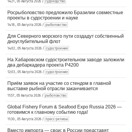
14:21 , 05 Августа 2026 /
судоходство
Росрыболовство предложило Бразилии совместные
проекты в судостроении и науке
14:18 , 05 Августа 2026 /
рыболовство
Для Северного морского пути создадут собственный
дноуглубительный флот
14:02 , 05 Августа 2026 /
судостроение
На Хабаровском судостроительном заводе заложили
два дебаркадера проекта Р4200
12:03 , 05 Августа 2026 /
судостроение
Приём заявок на участие со стендом в главной
выставке рыбной отрасли заканчивается
11:57 , 05 Августа 2026 /
рыболовство
Global Fishery Forum & Seafood Expo Russia 2026 —
готовимся к главному событию года!
11:30 , 05 Августа 2026 /
пресс-релизы
Вместо импорта — свои: в России представят