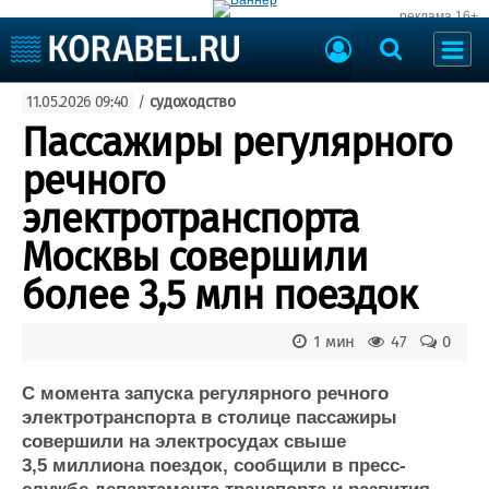
реклама 16+
Судостроение
11.05.2026 09:40
/
судоходство
Судоходство
Судоремонт
Пассажиры регулярного
События
Пресс-релизы
речного
Порты
Рыболовство
электротранспорта
ВМФ
Образование
Москвы совершили
Яхты и катера
Еще
более 3,5 млн поездок
Судостроение
Торговая площадка
1 мин
47
0
Пульс
Доска объявлений
Новости
Продажа флота
С момента запуска регулярного речного
Компании
Оборудование
электротранспорта в столице пассажиры
Репутация
Изделия
совершили на электросудах свыше
Работа
Материалы
3,5 миллиона поездок, сообщили в пресс-
Крюинг
Услуги