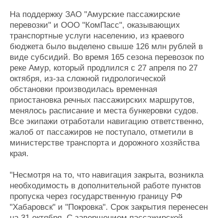
Журнал
На поддержку ЗАО "Амурские пассажирские
Реклама
перевозки" и ООО "КомПасс", оказывающих
транспортные услуги населению, из краевого
бюджета было выделено свыше 126 млн рублей в
Конференции
Флот
виде субсидий. Во время 165 сезона перевозок по
Выставки и семинары
Галерея флота
реке Амур, который продлился с 27 апреля по 27
Личности
Форум
октября, из-за сложной гидрологической
Словарь
Отзывы
обстановки производилась временная
Все службы
приостановка речных пассажирских маршрутов,
менялось расписание и места бункеровки судов.
Все экипажи отработали навигацию ответственно,
жалоб от пассажиров не поступало, отметили в
министерстве транспорта и дорожного хозяйства
края.
"Несмотря на то, что навигация закрыта, возникла
необходимость в дополнительной работе пунктов
пропуска через государственную границу РФ
"Хабаровск" и "Покровка". Срок закрытия перенесен
на 31 октября. С завершением пассажирской