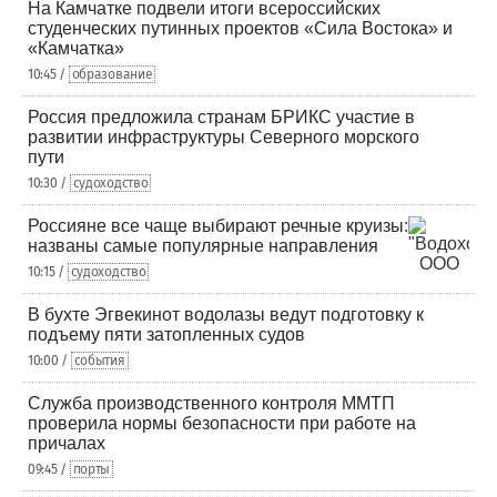
На Камчатке подвели итоги всероссийских
студенческих путинных проектов «Сила Востока» и
«Камчатка»
10:45 /
образование
Россия предложила странам БРИКС участие в
развитии инфраструктуры Северного морского
пути
10:30 /
судоходство
Россияне все чаще выбирают речные круизы:
названы самые популярные направления
10:15 /
судоходство
В бухте Эгвекинот водолазы ведут подготовку к
подъему пяти затопленных судов
10:00 /
события
Служба производственного контроля ММТП
проверила нормы безопасности при работе на
причалах
09:45 /
порты