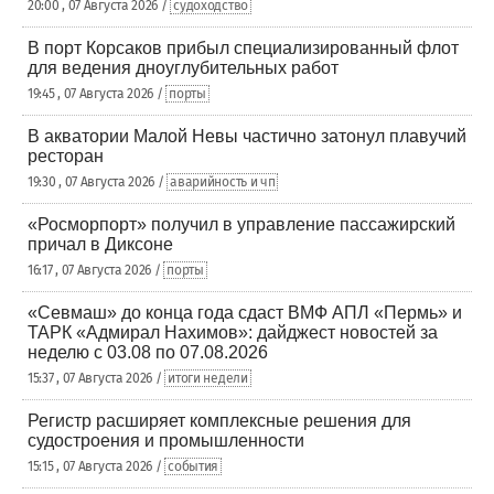
20:00 , 07 Августа 2026 /
судоходство
В порт Корсаков прибыл специализированный флот
для ведения дноуглубительных работ
19:45 , 07 Августа 2026 /
порты
В акватории Малой Невы частично затонул плавучий
ресторан
19:30 , 07 Августа 2026 /
аварийность и чп
«Росморпорт» получил в управление пассажирский
причал в Диксоне
16:17 , 07 Августа 2026 /
порты
«Севмаш» до конца года сдаст ВМФ АПЛ «Пермь» и
ТАРК «Адмирал Нахимов»: дайджест новостей за
неделю с 03.08 по 07.08.2026
15:37 , 07 Августа 2026 /
итоги недели
Регистр расширяет комплексные решения для
судостроения и промышленности
15:15 , 07 Августа 2026 /
события