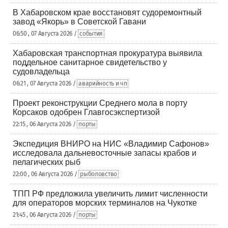
В Хабаровском крае восстановят судоремонтный
завод «Якорь» в Советской Гавани
06:50 , 07 Августа 2026 /
события
Хабаровская транспортная прокуратура выявила
поддельное санитарное свидетельство у
судовладельца
06:21 , 07 Августа 2026 /
аварийность и чп
Проект реконструкции Среднего мола в порту
Корсаков одобрен Главгосэкспертизой
22:15 , 06 Августа 2026 /
порты
Экспедиция ВНИРО на НИС «Владимир Сафонов»
исследовала дальневосточные запасы крабов и
пелагических рыб
22:00 , 06 Августа 2026 /
рыболовство
ТПП РФ предложила увеличить лимит численности
для операторов морских терминалов на Чукотке
21:45 , 06 Августа 2026 /
порты