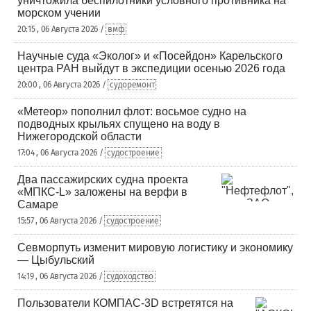
уничтожила беспилотники условного противника на
морском учении
20:15 , 06 Августа 2026 /
вмф
Научные суда «Эколог» и «Посейдон» Карельского
центра РАН выйдут в экспедиции осенью 2026 года
20:00 , 06 Августа 2026 /
судоремонт
«Метеор» пополнил флот: восьмое судно на
подводных крыльях спущено на воду в
Нижегородской области
17:04 , 06 Августа 2026 /
судостроение
Два пассажирских судна проекта
«МПКС-L» заложены на верфи в
Самаре
15:57 , 06 Августа 2026 /
судостроение
Севморпуть изменит мировую логистику и экономику
— Цыбульский
14:19 , 06 Августа 2026 /
судоходство
Пользователи КОМПАС-3D встретятся на