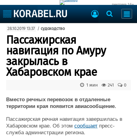
реклама 16+
Судостроение
28.10.2019 13:37
/
судоходство
Судоходство
Судоремонт
Пассажирская
События
Пресс-релизы
навигация по Амуру
Порты
Рыболовство
закрылась в
ВМФ
Образование
Хабаровском крае
Яхты и катера
Еще
1 мин
241
0
Судостроение
Торговая площадка
Пульс
Доска объявлений
Вместо речных перевозок в отдаленные
Новости
Продажа флота
территории края появится авиасообщение.
Компании
Оборудование
Пассажирская речная навигация завершилась в
Репутация
Изделия
Хабаровском крае. Об этом
сообщает
пресс-
Работа
Материалы
служба администрации региона.
Крюинг
Услуги