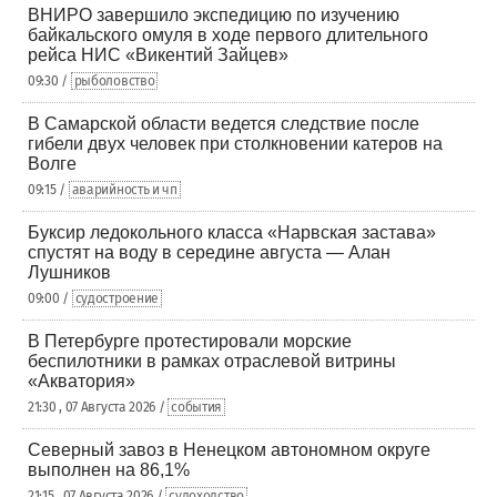
ВНИРО завершило экспедицию по изучению
байкальского омуля в ходе первого длительного
рейса НИС «Викентий Зайцев»
09:30 /
рыболовство
В Самарской области ведется следствие после
гибели двух человек при столкновении катеров на
Волге
09:15 /
аварийность и чп
Буксир ледокольного класса «Нарвская застава»
спустят на воду в середине августа — Алан
Лушников
09:00 /
судостроение
В Петербурге протестировали морские
беспилотники в рамках отраслевой витрины
«Акватория»
21:30 , 07 Августа 2026 /
события
Северный завоз в Ненецком автономном округе
выполнен на 86,1%
21:15 , 07 Августа 2026 /
судоходство