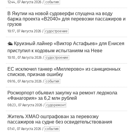
12:44 , 07 Августа 2026 /
события
В Якутии на новой судоверфи спущена на воду
баржа проекта «В2040» для перевозки пассажиров и
грузов
10:17 , 07 Августа 2026 /
судостроение
🛳️ Круизный лайнер «Виктор Астафьев» для Енисея
приступил к ходовым испытаниям на Неве
10:10 , 07 Августа 2026 /
судостроение
ЕС исключил танкер «Миллерово» из санкционных
списков, признав ошибку
09:16 , 07 Августа 2026 /
события
Росморпорт объявил закупку на ремонт ледокола
«Фанагория» за 6,2 млн рублей
08:23 , 07 Августа 2026 /
судоремонт
Житель ХМАО оштрафован за перевозку
пассажиров на судне без освидетельствования
07:41 , 07 Августа 2026 /
события