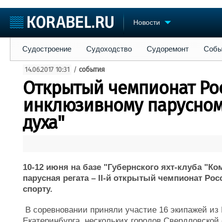
Новости
Судостроение
Судоходство
Судоремонт
События
Пре
Судостроение
Судоходство
Судоремонт
Собы
Судостроение
Торговая площадка
Конфере
14.06.2017 10:31
/
события
Пульс
Доска объявлений
Выставк
Открытый чемпионат Ро
Новости
Продажа флота
Личност
Компании
Оборудование
Словарь
инклюзивному парусному
Репутация
Изделия
духа"
Работа
Материалы
Крюинг
Услуги
Журнал
Реклама
10-12 июня на базе "Губернского яхт-клуба "К
парусная регата – II-й открытый чемпионат Ро
спорту.
В соревновании приняли участие 16 экипажей из 
Екатеринбурга, нескольких городов Свердловской