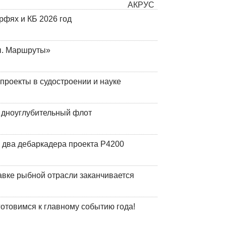
фях и КБ 2026 год
ы. Маршруты»
роекты в судостроении и науке
й дноуглубительный флот
 два дебаркадера проекта Р4200
авке рыбной отрасли заканчивается
готовимся к главному событию года!