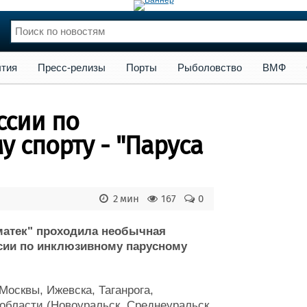
сс-релизы
Порты
Рыболовство
ВМФ
Образование
Яхт
тия
Пресс-релизы
Порты
Рыболовство
ВМФ
нции
Флот
и и семинары
Галерея флота
ссии по
и
Форум
Отзывы
 спорту - "Паруса
Все службы
2 мин
167
0
оматек" проходила необычная
ссии по инклюзивному парусному
Москвы, Ижевска, Таганрога,
 области (Новоуральск, Среднеуральск,