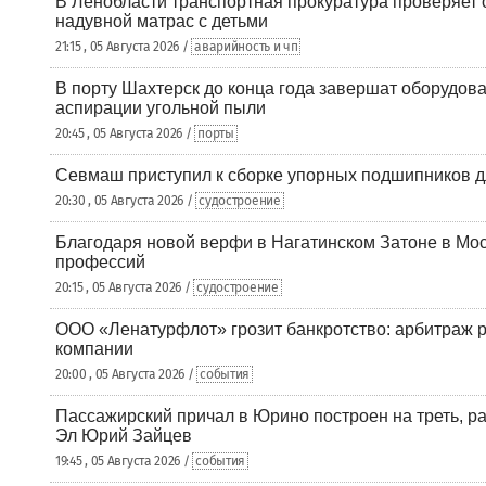
В Ленобласти транспортная прокуратура проверяет 
надувной матрас с детьми
21:15 , 05 Августа 2026 /
аварийность и чп
В порту Шахтерск до конца года завершат оборудова
аспирации угольной пыли
20:45 , 05 Августа 2026 /
порты
Севмаш приступил к сборке упорных подшипников д
20:30 , 05 Августа 2026 /
судостроение
Благодаря новой верфи в Нагатинском Затоне в Мос
профессий
20:15 , 05 Августа 2026 /
судостроение
ООО «Ленатурфлот» грозит банкротство: арбитраж р
компании
20:00 , 05 Августа 2026 /
события
Пассажирский причал в Юрино построен на треть, 
Эл Юрий Зайцев
19:45 , 05 Августа 2026 /
события