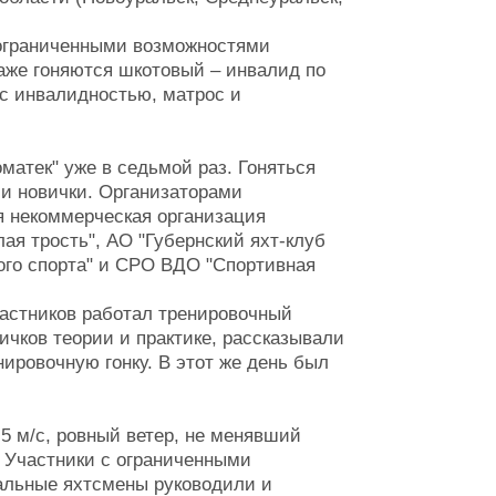
 ограниченными возможностями
паже гоняются шкотовый – инвалид по
 с инвалидностью, матрос и
оматек" уже в седьмой раз. Гоняться
 и новички. Организаторами
 некоммерческая организация
ая трость", АО "Губернский яхт-клуб
ого спорта" и СРО ВДО "Спортивная
частников работал тренировочный
чков теории и практике, рассказывали
нировочную гонку. В этот же день был
5 м/с, ровный ветер, не менявший
. Участники с ограниченными
альные яхтсмены руководили и