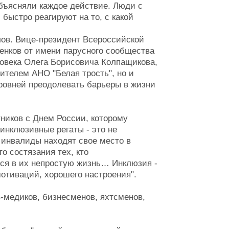
объясняли каждое действие. Люди с
быстро реагируют на то, с какой
лов. Вице-президент Всероссийской
нков от имени парусного сообщества
ловека Олега Борисовича Колпащикова,
ителем АНО "Белая трость", но и
ровней преодолевать барьеры в жизни
тников с Днем России, которому
инклюзивные регаты - это не
 инвалиды находят свое место в
то состязания тех, кто
тся в их непростую жизнь… Инклюзия -
мотиваций, хорошего настроения".
-медиков, бизнесменов, яхтсменов,