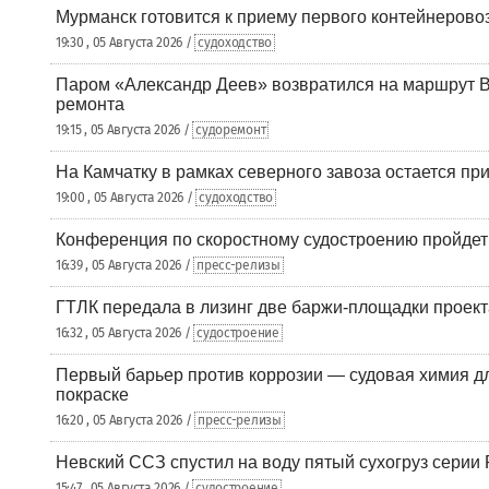
Мурманск готовится к приему первого контейнеровоз
19:30 , 05 Августа 2026 /
судоходство
Паром «Александр Деев» возвратился на маршрут 
ремонта
19:15 , 05 Августа 2026 /
судоремонт
На Камчатку в рамках северного завоза остается при
19:00 , 05 Августа 2026 /
судоходство
Конференция по скоростному судостроению пройде
16:39 , 05 Августа 2026 /
пресс-релизы
ГТЛК передала в лизинг две баржи-площадки проек
16:32 , 05 Августа 2026 /
судостроение
Первый барьер против коррозии — судовая химия дл
покраске
16:20 , 05 Августа 2026 /
пресс-релизы
Невский ССЗ спустил на воду пятый сухогруз сери
15:47 , 05 Августа 2026 /
судостроение