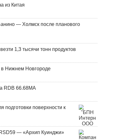
а из Китая
Ванино — Холмск после планового
везти 1,3 тысячи тонн продуктов
т в Нижнем Новгороде
та RDB 66.68МА
я подготовки поверхности к
и RSD59 — «Архип Куинджи»