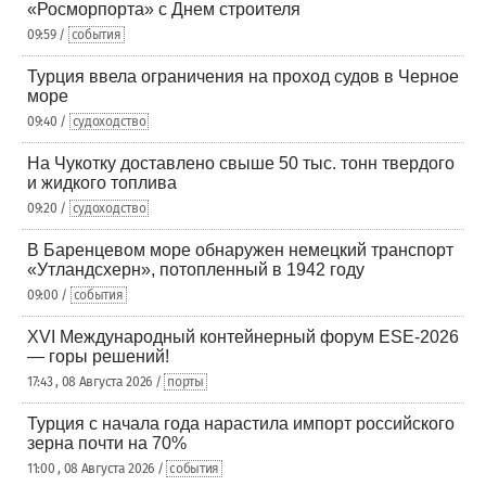
«Росморпорта» с Днем строителя
09:59 /
события
Турция ввела ограничения на проход судов в Черное
море
09:40 /
судоходство
На Чукотку доставлено свыше 50 тыс. тонн твердого
и жидкого топлива
09:20 /
судоходство
В Баренцевом море обнаружен немецкий транспорт
«Утландсхерн», потопленный в 1942 году
09:00 /
события
XVI Международный контейнерный форум ESE-2026
— горы решений!
17:43 , 08 Августа 2026 /
порты
Турция с начала года нарастила импорт российского
зерна почти на 70%
11:00 , 08 Августа 2026 /
события