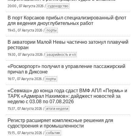
20:00 , 07 Августа 2026 /
судоходство
В порт Корсаков прибыл специализированный флот
для ведения дноуглубительных работ
19:45 , 07 Августа 2026 /
порты
В акватории Малой Невы частично затонул плавучий
ресторан
19:30 , 07 Августа 2026 /
аварийность и чп
«Росморпорт» получил в управление пассажирский
причал в Диксоне
16:17 , 07 Августа 2026 /
порты
«Севмаш» до конца года сдаст ВМФ АПЛ «Пермь» и
ТАРК «Адмирал Нахимов»: дайджест новостей за
неделю с 03.08 по 07.08.2026
15:37 , 07 Августа 2026 /
итоги недели
Регистр расширяет комплексные решения для
судостроения и промышленности
15:15 , 07 Августа 2026 /
события