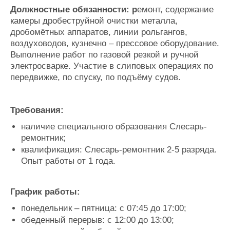
Журнал
Должностные обязанности: р
емонт, содержание
камеры дробеструйной очистки металла,
Реклама
дробомётных аппаратов, линии рольгангов,
воздуховодов, кузнечно – прессовое оборудование.
Конференции
Флот
Выполнение работ по газовой резкой и ручной
Выставки и семинары
Галерея флота
электросварке. Участие в слиповых операциях по
передвижке, по спуску, по подъёму судов.
Личности
Форум
Словарь
Отзывы
Все службы
Требования:
наличие специального образования Слесарь-
ремонтник;
квалификация: Слесарь-ремонтник 2-5 разряда.
Опыт работы от 1 года.
График работы:
понедельник – пятница: с 07:45 до 17:00;
обеденный перерыв: с 12:00 до 13:00;