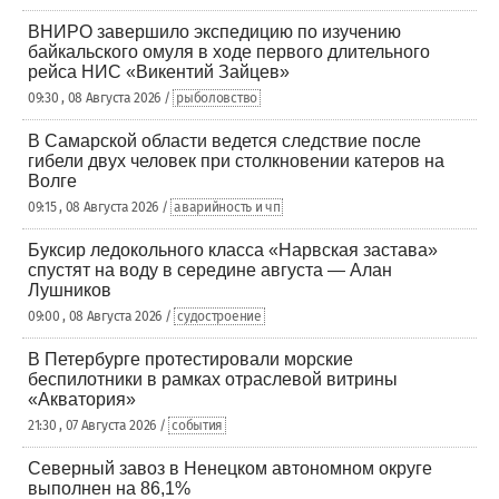
ВНИРО завершило экспедицию по изучению
байкальского омуля в ходе первого длительного
рейса НИС «Викентий Зайцев»
09:30 , 08 Августа 2026 /
рыболовство
В Самарской области ведется следствие после
гибели двух человек при столкновении катеров на
Волге
09:15 , 08 Августа 2026 /
аварийность и чп
Буксир ледокольного класса «Нарвская застава»
спустят на воду в середине августа — Алан
Лушников
09:00 , 08 Августа 2026 /
судостроение
В Петербурге протестировали морские
беспилотники в рамках отраслевой витрины
«Акватория»
21:30 , 07 Августа 2026 /
события
Северный завоз в Ненецком автономном округе
выполнен на 86,1%