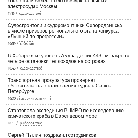
совершили более 1 млн поездок на речных
электросудах Москвы
11:15 /
судоходство
Судостроители и судоремонтники Северодвинска —
в числе призеров регионального этапа конкурса
«Лучший по профессии»
10:59 /
события
В Хабаровске уровень Амура достиг 448 см: закрыто
четыре остановки теплоходов на островах
10:45 /
судоходство
Транспортная прокуратура проверяет
обстоятельства столкновения судов в Санкт-
Петербурге
10:30 /
аварийность и чп
Стартовала экспедиция ВНИРО по исследованию
камчатского краба в Баренцевом море
10:15 /
рыболовство
Сергей Пылин поздравил сотрудников