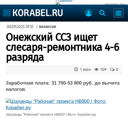
реклама 16+
Судостроение
06.09.2023 07:12
/
вакансии
Судоходство
Судоремонт
Онежский ССЗ ищет
События
Пресс-релизы
слесаря-ремонтника 4-6
Порты
Рыболовство
разряда
ВМФ
Образование
Яхты и катера
1 мин
109
0
Еще
Заработная плата: 31 700-53 800 руб. до вычета
Судостроение
Торговая площадка
налогов.
Пульс
Доска объявлений
Новости
Продажа флота
Компании
Оборудование
Репутация
Изделия
Шаланды "Рабочая" проекта НВ900 / Фото: Корабел.ру
Работа
Материалы
Крюинг
Услуги