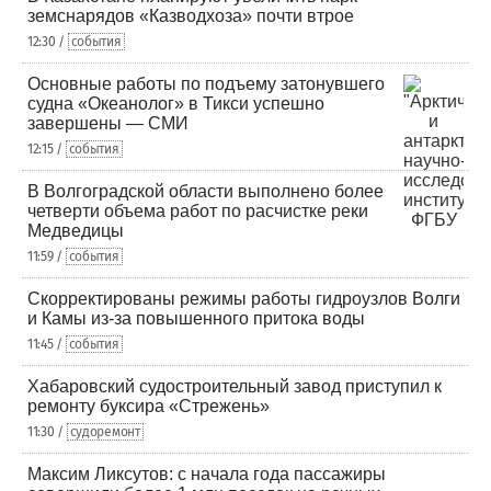
земснарядов «Казводхоза» почти втрое
12:30 /
события
Основные работы по подъему затонувшего
судна «Океанолог» в Тикси успешно
завершены — СМИ
12:15 /
события
В Волгоградской области выполнено более
четверти объема работ по расчистке реки
Медведицы
11:59 /
события
Скорректированы режимы работы гидроузлов Волги
и Камы из-за повышенного притока воды
11:45 /
события
Хабаровский судостроительный завод приступил к
ремонту буксира «Стрежень»
11:30 /
судоремонт
Максим Ликсутов: с начала года пассажиры