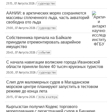
21:15 , 07 Августа 2026 /
судоходство
ААНИИ: в арктических морях сохраняются
массивы сплоченного льда, часть акваторий
свободна ото льда
21:00 , 07 Августа 2026 /
судоходство
Собственника причала на Байкале
принудили отремонтировать аварийное
имущество
20:45 , 07 Августа 2026 /
события
С начала навигации волжские города Ивановской
области приняли более 40 тысяч круизных туристов
20:30 , 07 Августа 2026 /
судоходство
Слип для маломерных судов в Магаданском
морском центре планируют запустить в тестовом
режиме до конца лета
20:15 , 07 Августа 2026 /
яхты и катера
Кыргызстан получил Кодекс торгового
мореплавания с регистрацией судов в Бишкеке