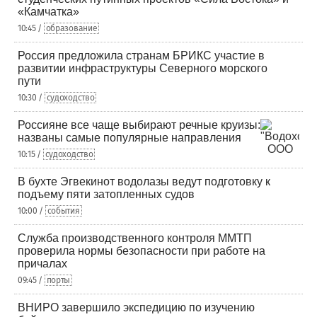
«Камчатка»
10:45 /
образование
Россия предложила странам БРИКС участие в
развитии инфраструктуры Северного морского
пути
10:30 /
судоходство
Россияне все чаще выбирают речные круизы:
названы самые популярные направления
10:15 /
судоходство
В бухте Эгвекинот водолазы ведут подготовку к
подъему пяти затопленных судов
10:00 /
события
Служба производственного контроля ММТП
проверила нормы безопасности при работе на
причалах
09:45 /
порты
ВНИРО завершило экспедицию по изучению