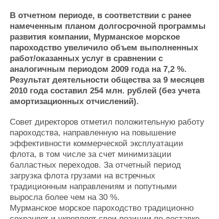
Журнал
В отчетном периоде, в соответствии с ранее
Реклама
намеченным планом долгосрочной программы
развития компании, Мурманское морское
пароходство увеличило объем выполненных
Конференции
Флот
работ/оказанных услуг в сравнении с
Выставки и семинары
Галерея флота
аналогичным периодом 2009 года на 7,2 %.
Личности
Форум
Результат деятельности общества за 9 месяцев
Словарь
Отзывы
2010 года составил 254 млн. рублей (без учета
Все службы
амортизационных отчислений).
Совет директоров отметил положительную работу
пароходства, направленную на повышение
эффективности коммерческой эксплуатации
флота, в том числе за счет минимизации
балластных переходов. За отчетный период
загрузка флота грузами на встречных
традиционным направлениям и попутными
выросла более чем на 30 %.
Мурманское морское пароходство традиционно
сохраняет и укрепляет свои позиции по доставке