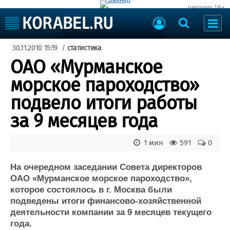
реклама 16+
Судостроение
30.11.2010 15:19
/
статистика
Судоходство
Судоремонт
ОАО «Мурманское
События
Пресс-релизы
морское пароходство»
Порты
Рыболовство
подвело итоги работы
ВМФ
Образование
за 9 месяцев года
Яхты и катера
Еще
1 мин
591
0
Судостроение
Торговая площадка
Пульс
Доска объявлений
На очередном заседании Совета директоров
Новости
Продажа флота
ОАО «Мурманское морское пароходство»,
которое состоялось в г. Москва были
Компании
Оборудование
подведены итоги финансово-хозяйственной
Репутация
Изделия
деятельности компании за 9 месяцев текущего
Работа
Материалы
года.
Крюинг
Услуги