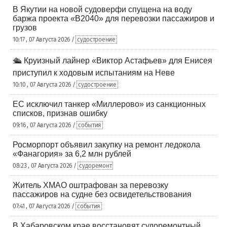
В Якутии на новой судоверфи спущена на воду
баржа проекта «В2040» для перевозки пассажиров и
грузов
10:17 , 07 Августа 2026 /
судостроение
🛳️ Круизный лайнер «Виктор Астафьев» для Енисея
приступил к ходовым испытаниям на Неве
10:10 , 07 Августа 2026 /
судостроение
ЕС исключил танкер «Миллерово» из санкционных
списков, признав ошибку
09:16 , 07 Августа 2026 /
события
Росморпорт объявил закупку на ремонт ледокола
«Фанагория» за 6,2 млн рублей
08:23 , 07 Августа 2026 /
судоремонт
Житель ХМАО оштрафован за перевозку
пассажиров на судне без освидетельствования
07:41 , 07 Августа 2026 /
события
В Хабаровском крае восстановят судоремонтный