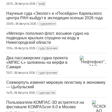
20:15 , 06 Августа 2026 /
вмф
Научные суда «Эколог» и «Посейдон» Карельского
центра РАН выйдут в экспедиции осенью 2026 года
20:00 , 06 Августа 2026 /
судоремонт
«Метеор» пополнил флот: восьмое судно на
подводных крыльях спущено на воду в
Нижегородской области
17:04 , 06 Августа 2026 /
судостроение
Два пассажирских судна проекта
«МПКС-L» заложены на верфи в
Самаре
15:57 , 06 Августа 2026 /
судостроение
Севморпуть изменит мировую логистику и экономику
— Цыбульский
14:19 , 06 Августа 2026 /
судоходство
Пользователи КОМПАС-3D встретятся на
фестивале KOMPAScon 6.0 в Москве