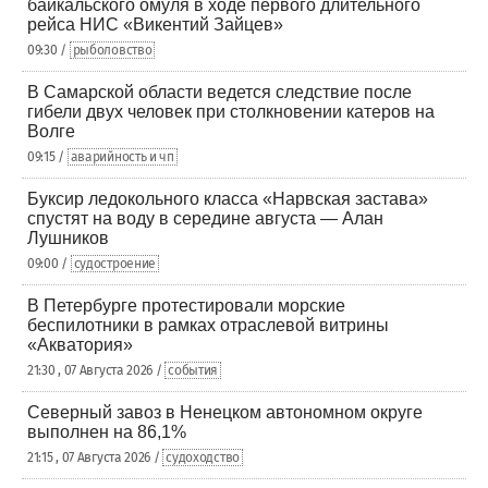
байкальского омуля в ходе первого длительного
рейса НИС «Викентий Зайцев»
09:30 /
рыболовство
В Самарской области ведется следствие после
гибели двух человек при столкновении катеров на
Волге
09:15 /
аварийность и чп
Буксир ледокольного класса «Нарвская застава»
спустят на воду в середине августа — Алан
Лушников
09:00 /
судостроение
В Петербурге протестировали морские
беспилотники в рамках отраслевой витрины
«Акватория»
21:30 , 07 Августа 2026 /
события
Северный завоз в Ненецком автономном округе
выполнен на 86,1%
21:15 , 07 Августа 2026 /
судоходство