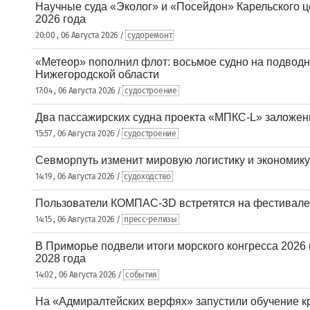
Научные суда «Эколог» и «Посейдон» Карельского 
2026 года
20:00 , 06 Августа 2026 /
судоремонт
«Метеор» пополнил флот: восьмое судно на подводн
Нижегородской области
17:04 , 06 Августа 2026 /
судостроение
Два пассажирских судна проекта «МПКС-L» заложе
15:57 , 06 Августа 2026 /
судостроение
Севморпуть изменит мировую логистику и экономик
14:19 , 06 Августа 2026 /
судоходство
Пользователи КОМПАС-3D встретятся на фестивале
14:15 , 06 Августа 2026 /
пресс-релизы
В Приморье подвели итоги морского конгресса 2026 
2028 года
14:02 , 06 Августа 2026 /
события
На «Адмиралтейских верфях» запустили обучение к