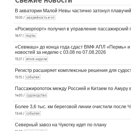
Свежие новости
В акватории Малой Невы частично затонул плавучий
19:30 /
аварийность и чп
«Росморпорт» получил в управление пассажирский 
16:17 /
порты
«Севмаш» до конца года сдаст ВМФ АПЛ «Пермь» и
новостей за неделю с 03.08 по 07.08.2026
15:37 /
итоги недели
Регистр расширяет комплексные решения для судо
15:15 /
события
Пассажиропоток между Россией и Китаем по Амуру 
14:05 /
судоходство
Более 3,6 тыс. км береговой линии очистили после 
13:46 /
события
Северный завоз на Чукотку идет по плану