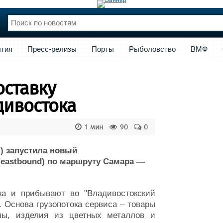
сс-релизы
Порты
Рыболовство
ВМФ
Образование
Яхт
тия
Пресс-релизы
Порты
Рыболовство
ВМФ
нции
Флот
и и семинары
Галерея флота
оставку
и
Форум
Отзывы
дивостока
Все службы
1 мин
90
0
) запустила новый
(eastbound) по маршруту Самара —
ка и прибывают во "Владивостокский
 Основа грузопотока сервиса – товары
алы, изделия из цветных металлов и