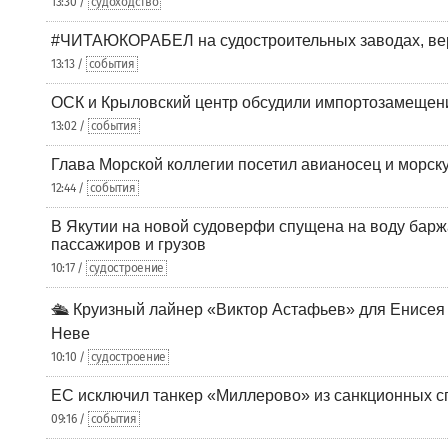
13:30 /
судоходство
#ЧИТАЮКОРАБЕЛ на судостроительных заводах, вер
13:13 /
события
ОСК и Крыловский центр обсудили импортозамещен
13:02 /
события
Глава Морской коллегии посетил авианосец и морс
12:44 /
события
В Якутии на новой судоверфи спущена на воду барж
пассажиров и грузов
10:17 /
судостроение
🛳️ Круизный лайнер «Виктор Астафьев» для Енисея
Неве
10:10 /
судостроение
ЕС исключил танкер «Миллерово» из санкционных с
09:16 /
события