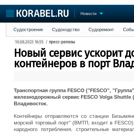
Новости
Судостроение
Судоходство
Судоремонт
События
Пре
Судостроение
Судоходство
Судоремонт
Собы
Судостроение
Торговая площадка
Конфере
10.08.2023 16:55
/
пресс-релизы
Пульс
Доска объявлений
Выставк
Новый сервис ускорит д
Новости
Продажа флота
Личност
Компании
Оборудование
Словарь
контейнеров в порт Вла
Репутация
Изделия
Работа
Материалы
Крюинг
Услуги
Журнал
Транспортная группа FESCO ("FESCO", "Группа"
Реклама
железнодорожный сервис FESCO Volga Shuttle 
Владивосток.
Контейнеры отправляются со станции Безымян
морской торговый порт" (ВМТП, входит в FESCO).
народного потребления, строительные матери