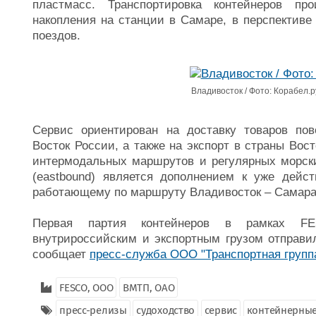
пластмасс. Транспортировка контейнеров пр
накопления на станции в Самаре, в перспективе
поездов.
Владивосток / Фото: Корабел.р
Сервис ориентирован на доставку товаров по
Восток России, а также на экспорт в страны Вос
интермодальных маршрутов и регулярных морски
(eastbound) является дополнением к уже дейс
работающему по маршруту Владивосток – Самара
Первая партия контейнеров в рамках FES
внутрироссийским и экспортным грузом отправил
сообщает
пресс-служба ООО "Транспортная груп
FESCO, ООО
ВМТП, ОАО
пресс-релизы
судоходство
сервис
контейнерные