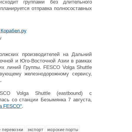
оисходит группами без длительного
 планируется отправка полносоставных
у
волжских производителей на Дальний
точной и Юго-Восточной Азии в рамках
х линий Группы. FESCO Volga Shuttle
твующему железнодорожному сервису,
.
CO Volga Shuttle (eastbound) с
ась со станции Безымянка 7 августа,
па FESCO"
.
 перевозки
экспорт
морские порты