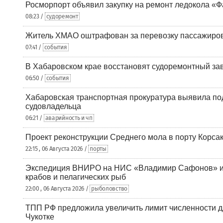
Росморпорт объявил закупку на ремонт ледокола «Ф
08:23 /
судоремонт
Житель ХМАО оштрафован за перевозку пассажиров 
07:41 /
события
В Хабаровском крае восстановят судоремонтный за
06:50 /
события
Хабаровская транспортная прокуратура выявила по
судовладельца
06:21 /
аварийность и чп
Проект реконструкции Среднего мола в порту Корса
22:15 , 06 Августа 2026 /
порты
Экспедиция ВНИРО на НИС «Владимир Сафонов» и
крабов и пелагических рыб
22:00 , 06 Августа 2026 /
рыболовство
ТПП РФ предложила увеличить лимит численности д
Чукотке