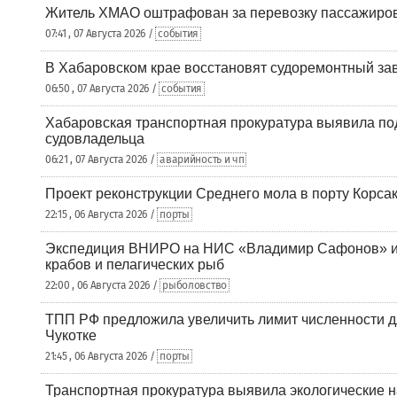
Житель ХМАО оштрафован за перевозку пассажиров 
07:41 , 07 Августа 2026 /
события
В Хабаровском крае восстановят судоремонтный за
06:50 , 07 Августа 2026 /
события
Хабаровская транспортная прокуратура выявила по
судовладельца
06:21 , 07 Августа 2026 /
аварийность и чп
Проект реконструкции Среднего мола в порту Корса
22:15 , 06 Августа 2026 /
порты
Экспедиция ВНИРО на НИС «Владимир Сафонов» и
крабов и пелагических рыб
22:00 , 06 Августа 2026 /
рыболовство
ТПП РФ предложила увеличить лимит численности д
Чукотке
21:45 , 06 Августа 2026 /
порты
Транспортная прокуратура выявила экологические 