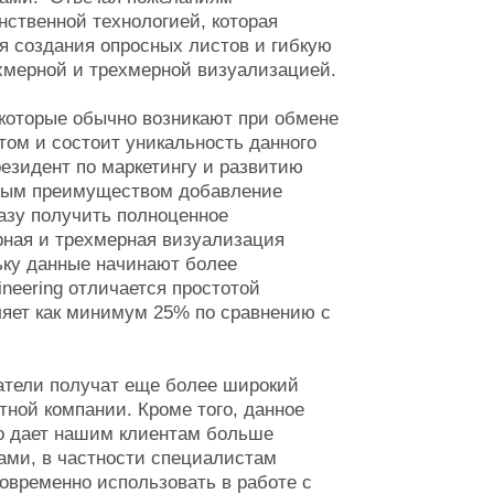
нственной технологией, которая
я создания опросных листов и гибкую
хмерной и трехмерной визуализацией.
 которые обычно возникают при обмене
ом и состоит уникальность данного
езидент по маркетингу и развитию
мным преимуществом добавление
азу получить полноценное
рная и трехмерная визуализация
льку данные начинают более
neering отличается простотой
ляет как минимум 25% по сравнению с
ватели получат еще более широкий
тной компании. Кроме того, данное
то дает нашим клиентам больше
ами, в частности специалистам
новременно использовать в работе с