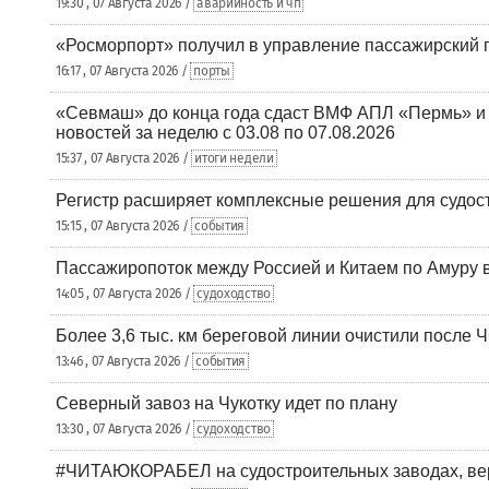
19:30 , 07 Августа 2026 /
аварийность и чп
«Росморпорт» получил в управление пассажирский 
16:17 , 07 Августа 2026 /
порты
«Севмаш» до конца года сдаст ВМФ АПЛ «Пермь» и
новостей за неделю с 03.08 по 07.08.2026
15:37 , 07 Августа 2026 /
итоги недели
Регистр расширяет комплексные решения для судо
15:15 , 07 Августа 2026 /
события
Пассажиропоток между Россией и Китаем по Амуру 
14:05 , 07 Августа 2026 /
судоходство
Более 3,6 тыс. км береговой линии очистили после 
13:46 , 07 Августа 2026 /
события
Северный завоз на Чукотку идет по плану
13:30 , 07 Августа 2026 /
судоходство
#ЧИТАЮКОРАБЕЛ на судостроительных заводах, вер