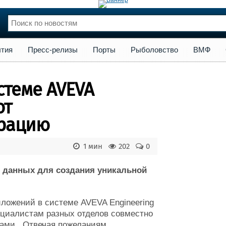
сс-релизы
Порты
Рыболовство
ВМФ
Образование
Яхт
тия
Пресс-релизы
Порты
Рыболовство
ВМФ
нции
Флот
и и семинары
Галерея флота
стеме AVEVA
и
Форум
Отзывы
ют
Все службы
грацию
1 мин
202
0
D данных для создания уникальной
ложений в системе AVEVA Engineering
циалистам разных отделов совместно
тами. Отвечая пожеланиям