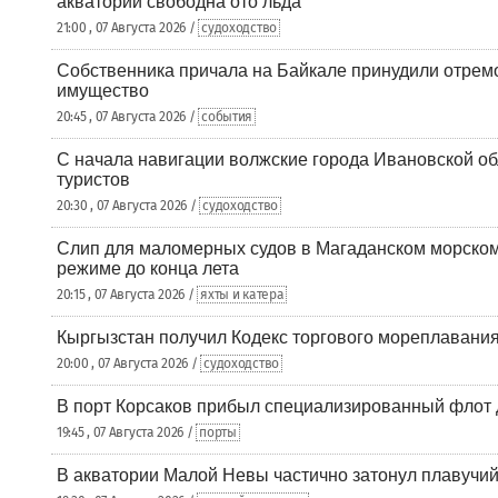
акваторий свободна ото льда
21:00 , 07 Августа 2026 /
судоходство
Собственника причала на Байкале принудили отрем
имущество
20:45 , 07 Августа 2026 /
события
С начала навигации волжские города Ивановской об
туристов
20:30 , 07 Августа 2026 /
судоходство
Слип для маломерных судов в Магаданском морском 
режиме до конца лета
20:15 , 07 Августа 2026 /
яхты и катера
Кыргызстан получил Кодекс торгового мореплавания
20:00 , 07 Августа 2026 /
судоходство
В порт Корсаков прибыл специализированный флот 
19:45 , 07 Августа 2026 /
порты
В акватории Малой Невы частично затонул плавучий