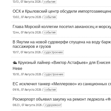
13:13 , 07 Августа 2026 /
события
ОСК и Крыловский центр обсудили импортозамещен
13:02 , 07 Августа 2026 /
события
Глава Морской коллегии посетил авианосец и морс
12:44 , 07 Августа 2026 /
события
В Якутии на новой судоверфи спущена на воду барж
пассажиров и грузов
10:17 , 07 Августа 2026 /
судостроение
🛳️ Круизный лайнер «Виктор Астафьев» для Енисея
Неве
10:10 , 07 Августа 2026 /
судостроение
ЕС исключил танкер «Миллерово» из санкционных с
09:16 , 07 Августа 2026 /
события
Росморпорт объявил закупку на ремонт ледокола «Ф
08:23 , 07 Августа 2026 /
судоремонт