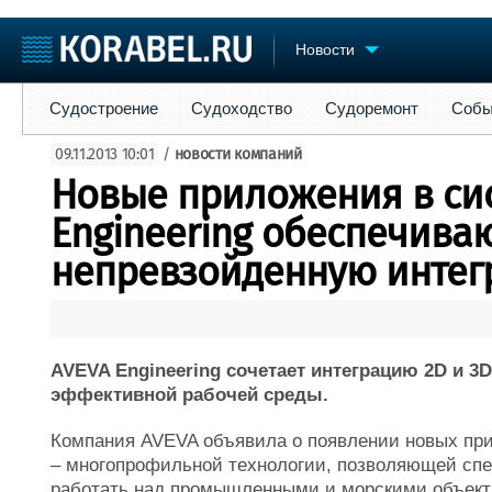
Новости
Судостроение
Судоходство
Судоремонт
События
Пре
Судостроение
Судоходство
Судоремонт
Собы
Судостроение
Торговая площадка
Конфере
09.11.2013 10:01
/
новости компаний
Пульс
Доска объявлений
Выставк
Новые приложения в си
Новости
Продажа флота
Личност
Компании
Оборудование
Словарь
Engineering обеспечива
Репутация
Изделия
непревзойденную инте
Работа
Материалы
Крюинг
Услуги
Журнал
Реклама
AVEVA Engineering сочетает интеграцию 2D и 3
эффективной рабочей среды.
Компания AVEVA объявила о появлении новых при
– многопрофильной технологии, позволяющей спе
работать над промышленными и морскими объек