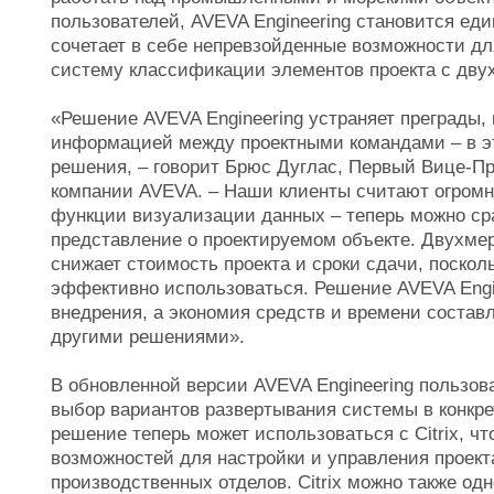
пользователей, AVEVA Engineering становится еди
сочетает в себе непревзойденные возможности дл
систему классификации элементов проекта с дву
«Решение AVEVA Engineering устраняет преграды,
информацией между проектными командами – в эт
решения, – говорит Брюс Дуглас, Первый Вице-Пр
компании AVEVA. – Наши клиенты считают огро
функции визуализации данных – теперь можно ср
представление о проектируемом объекте. Двухме
снижает стоимость проекта и сроки сдачи, поско
эффективно использоваться. Решение AVEVA Engi
внедрения, а экономия средств и времени состав
другими решениями».
В обновленной версии AVEVA Engineering пользо
выбор вариантов развертывания системы в конкре
решение теперь может использоваться с Citrix, ч
возможностей для настройки и управления проект
производственных отделов. Citrix можно также од