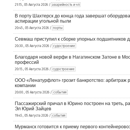
21:15 , 05 Августа 2026 /
аварийность и чп
В порту Шахтерск до конца года завершат оборудова
аспирации угольной пыли
20:45 , 05 Августа 2026 /
порты
Севмаш приступил к сборке упорных подшипников д
20:30 , 05 Августа 2026 /
судостроение
Благодаря новой верфи в Нагатинском Затоне в Мос
профессий
20:15 , 05 Августа 2026 /
судостроение
ООО «Ленатурфлот» грозит банкротство: арбитраж р
компании
20:00 , 05 Августа 2026 /
события
Пассажирский причал в Юрино построен на треть, 
Эл Юрий Зайцев
19:45 , 05 Августа 2026 /
события
Мурманск готовится к приему первого контейнеровоз