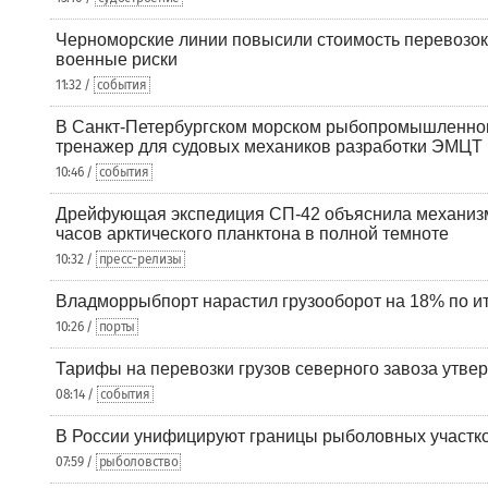
Черноморские линии повысили стоимость перевозок
военные риски
11:32 /
события
В Санкт-Петербургском морском рыбопромышленно
тренажер для судовых механиков разработки ЭМЦТ
10:46 /
события
Дрейфующая экспедиция СП-42 объяснила механизм
часов арктического планктона в полной темноте
10:32 /
пресс-релизы
Владморрыбпорт нарастил грузооборот на 18% по ит
10:26 /
порты
Тарифы на перевозки грузов северного завоза утве
08:14 /
события
В России унифицируют границы рыболовных участк
07:59 /
рыболовство