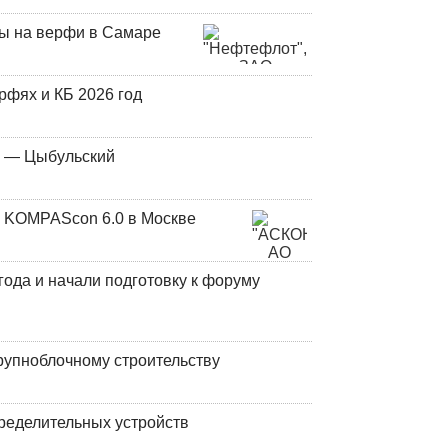
ны на верфи в Самаре
фях и КБ 2026 год
у — Цыбульский
 KOMPAScon 6.0 в Москве
года и начали подготовку к форуму
рупноблочному строительству
ределительных устройств