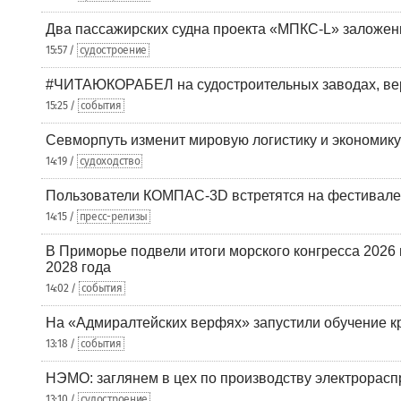
Два пассажирских судна проекта «МПКС-L» заложе
15:57 /
судостроение
#ЧИТАЮКОРАБЕЛ на судостроительных заводах, вер
15:25 /
события
Севморпуть изменит мировую логистику и экономик
14:19 /
судоходство
Пользователи КОМПАС-3D встретятся на фестивале
14:15 /
пресс-релизы
В Приморье подвели итоги морского конгресса 2026 
2028 года
14:02 /
события
На «Адмиралтейских верфях» запустили обучение к
13:18 /
события
НЭМО: заглянем в цех по производству электрорасп
13:10 /
судостроение