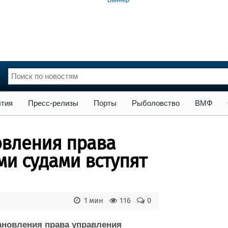
сс-релизы
Порты
Рыболовство
ВМФ
Образование
Яхт
тия
Пресс-релизы
Порты
Рыболовство
ВМФ
нции
Флот
и и семинары
Галерея флота
овления права
и
Форум
Отзывы
и судами вступят
Все службы
1 мин
116
0
ановления права управления