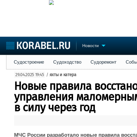
Новости
Судостроение
Судоходство
Судоремонт
События
Пре
Судостроение
Судоходство
Судоремонт
Собы
Судостроение
Торговая площадка
Конфере
29.04.2025 19:45
/
яхты и катера
Пульс
Доска объявлений
Выставк
Новые правила восстан
Новости
Продажа флота
Личност
Компании
Оборудование
Словарь
управления маломерным
Репутация
Изделия
в силу через год
Работа
Материалы
Крюинг
Услуги
Журнал
Реклама
МЧС России разработало новые правила восст