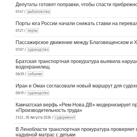
Депутаты готовят поправки, чтобы спасти прибрежн
07:47 /
рыболовство
Порты юга России начали снижать ставки на перевал
07:21 /
порты
Пассажирское движение между Благовещенском и Х
07:07 /
судоходство
Братская транспортная прокуратура выявила наруш
водохранилищ
06:39 /
события
Иран и Оман согласовали новый маршрут для судох
06:19 /
судоходство
Камчатская верфь «Рем-Нова ДВ» модернизирует пр
«Производительность труда»
21:22 , 05 Августа 2026 /
судоремонт
В Ленобласти транспортная прокуратура проверяет 
надувной матрас с детьми