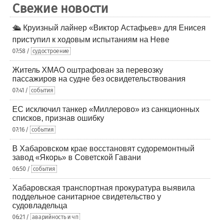
Свежие новости
🛳️ Круизный лайнер «Виктор Астафьев» для Енисея
приступил к ходовым испытаниям на Неве
07:58 /
судостроение
Житель ХМАО оштрафован за перевозку
пассажиров на судне без освидетельствования
07:41 /
события
ЕС исключил танкер «Миллерово» из санкционных
списков, признав ошибку
07:16 /
события
В Хабаровском крае восстановят судоремонтный
завод «Якорь» в Советской Гавани
06:50 /
события
Хабаровская транспортная прокуратура выявила
поддельное санитарное свидетельство у
судовладельца
06:21 /
аварийность и чп