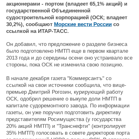
Новости
Продажа флота
акционерами - портом (владеет 65,1% акций) и
Компании
Оборудование
государственной Объединенной
Репутация
Изделия
судостроительной корпорацией (ОСК; владеет
Работа
Материалы
30,2%), сообщают
Морские вести России
со
Крюинг
Услуги
ссылкой на ИТАР-ТАСС.
Журнал
Он добавил, что предложение о разделе бизнеса
Реклама
было подготовлено НМТП еще в первом квартале
2013 года и до середины осени оно устраивало все
Конференции
Флот
стороны, пока ОСК не изменила свою позицию.
Выставки и семинары
Галерея флота
В начале декабря газета "Коммерсантъ" со
Личности
Форум
ссылкой на свои источники сообщила, что вице-
Словарь
Отзывы
премьер Дмитрий Рогозин, курирующий работу
Все службы
ОСК, одобрил решение о выкупе доли НМТП в
капитале судоремонтного завода. По информации
газеты, он уже поручил подготовить директиву
представителям Росимущества (у государства
20% акций НМТП) и "Транснефти" (контролирует
35% НМТП) голосовать в совете директоров порта