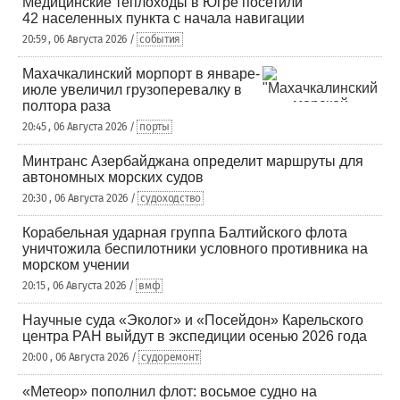
Медицинские теплоходы в Югре посетили
42 населенных пункта с начала навигации
20:59 , 06 Августа 2026 /
события
Махачкалинский морпорт в январе-
июле увеличил грузоперевалку в
полтора раза
20:45 , 06 Августа 2026 /
порты
Минтранс Азербайджана определит маршруты для
автономных морских судов
20:30 , 06 Августа 2026 /
судоходство
Корабельная ударная группа Балтийского флота
уничтожила беспилотники условного противника на
морском учении
20:15 , 06 Августа 2026 /
вмф
Научные суда «Эколог» и «Посейдон» Карельского
центра РАН выйдут в экспедиции осенью 2026 года
20:00 , 06 Августа 2026 /
судоремонт
«Метеор» пополнил флот: восьмое судно на