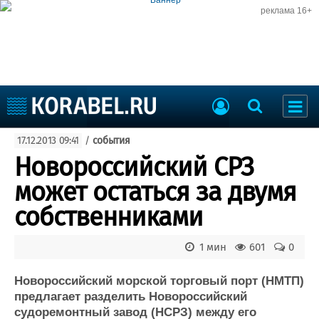
реклама 16+
Судостроение
17.12.2013 09:41
/
события
Судоходство
Судоремонт
Новороссийский СРЗ
События
Пресс-релизы
может остаться за двумя
Порты
Рыболовство
собственниками
ВМФ
Образование
Яхты и катера
1 мин
601
0
Еще
Новороссийский морской торговый порт (НМТП)
Судостроение
Торговая площадка
предлагает разделить Новороссийский
Пульс
Доска объявлений
судоремонтный завод (НСРЗ) между его