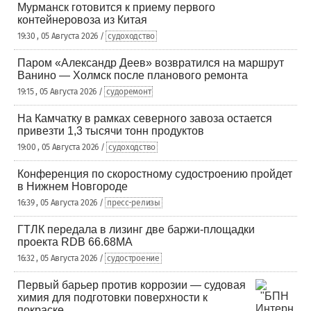
Мурманск готовится к приему первого
контейнеровоза из Китая
19:30 , 05 Августа 2026 /
судоходство
Паром «Александр Деев» возвратился на маршрут
Ванино — Холмск после планового ремонта
19:15 , 05 Августа 2026 /
судоремонт
На Камчатку в рамках северного завоза остается
привезти 1,3 тысячи тонн продуктов
19:00 , 05 Августа 2026 /
судоходство
Конференция по скоростному судостроению пройдет
в Нижнем Новгороде
16:39 , 05 Августа 2026 /
пресс-релизы
ГТЛК передала в лизинг две баржи-площадки
проекта RDB 66.68МА
16:32 , 05 Августа 2026 /
судостроение
Первый барьер против коррозии — судовая
химия для подготовки поверхности к
покраске