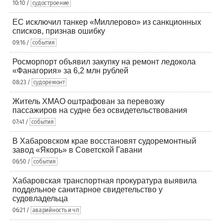
10:10 /
судостроение
ЕС исключил танкер «Миллерово» из санкционных
списков, признав ошибку
09:16 /
события
Росморпорт объявил закупку на ремонт ледокола
«Фанагория» за 6,2 млн рублей
08:23 /
судоремонт
Житель ХМАО оштрафован за перевозку
пассажиров на судне без освидетельствования
07:41 /
события
В Хабаровском крае восстановят судоремонтный
завод «Якорь» в Советской Гавани
06:50 /
события
Хабаровская транспортная прокуратура выявила
поддельное санитарное свидетельство у
судовладельца
06:21 /
аварийность и чп