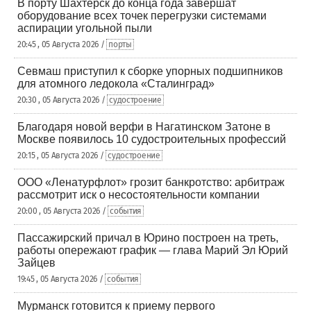
В порту Шахтерск до конца года завершат
оборудование всех точек перегрузки системами
аспирации угольной пыли
20:45 , 05 Августа 2026 /
порты
Севмаш приступил к сборке упорных подшипников
для атомного ледокола «Сталинград»
20:30 , 05 Августа 2026 /
судостроение
Благодаря новой верфи в Нагатинском Затоне в
Москве появилось 10 судостроительных профессий
20:15 , 05 Августа 2026 /
судостроение
ООО «Ленатурфлот» грозит банкротство: арбитраж
рассмотрит иск о несостоятельности компании
20:00 , 05 Августа 2026 /
события
Пассажирский причал в Юрино построен на треть,
работы опережают график — глава Марий Эл Юрий
Зайцев
19:45 , 05 Августа 2026 /
события
Мурманск готовится к приему первого