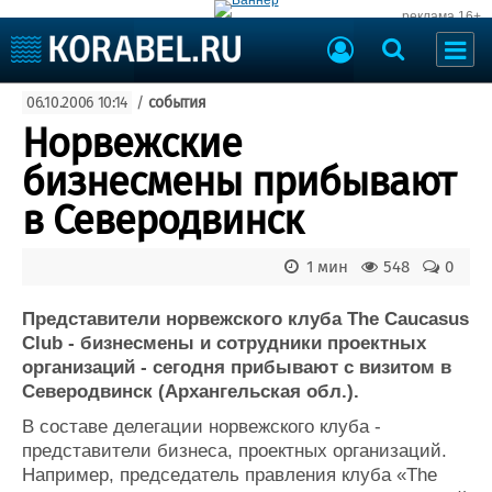
реклама 16+
Судостроение
06.10.2006 10:14
/
события
Судоходство
Судоремонт
Норвежские
События
Пресс-релизы
бизнесмены прибывают
Порты
Рыболовство
в Северодвинск
ВМФ
Образование
Яхты и катера
1 мин
548
0
Еще
Представители норвежского клуба The Caucasus
Судостроение
Торговая площадка
Club - бизнесмены и сотрудники проектных
Пульс
Доска объявлений
организаций - сегодня прибывают с визитом в
Новости
Продажа флота
Северодвинск (Архангельская обл.).
Компании
Оборудование
В составе делегации норвежского клуба -
Репутация
Изделия
представители бизнеса, проектных организаций.
Работа
Материалы
Например, председатель правления клуба «The
Крюинг
Услуги