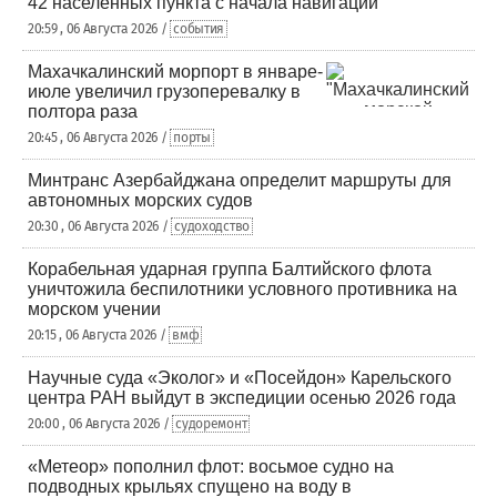
42 населенных пункта с начала навигации
20:59 , 06 Августа 2026 /
события
Махачкалинский морпорт в январе-
июле увеличил грузоперевалку в
полтора раза
20:45 , 06 Августа 2026 /
порты
Минтранс Азербайджана определит маршруты для
автономных морских судов
20:30 , 06 Августа 2026 /
судоходство
Корабельная ударная группа Балтийского флота
уничтожила беспилотники условного противника на
морском учении
20:15 , 06 Августа 2026 /
вмф
Научные суда «Эколог» и «Посейдон» Карельского
центра РАН выйдут в экспедиции осенью 2026 года
20:00 , 06 Августа 2026 /
судоремонт
«Метеор» пополнил флот: восьмое судно на
подводных крыльях спущено на воду в