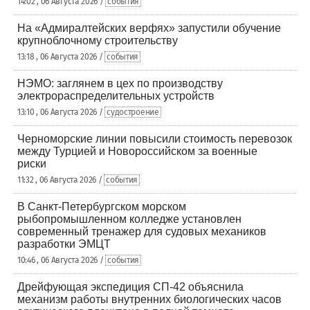
14:02 , 06 Августа 2026 /
события
На «Адмиралтейских верфях» запустили обучение
крупноблочному строительству
13:18 , 06 Августа 2026 /
события
НЭМО: заглянем в цех по производству
электрораспределительных устройств
13:10 , 06 Августа 2026 /
судостроение
Черноморские линии повысили стоимость перевозок
между Турцией и Новороссийском за военные
риски
11:32 , 06 Августа 2026 /
события
В Санкт-Петербургском морском
рыбопромышленном колледже установлен
современный тренажер для судовых механиков
разработки ЭМЦТ
10:46 , 06 Августа 2026 /
события
Дрейфующая экспедиция СП-42 объяснила
механизм работы внутренних биологических часов