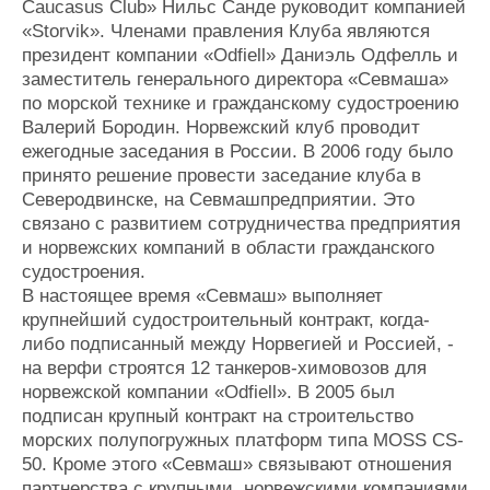
Caucasus Club» Нильс Санде руководит компанией
Журнал
«Storvik». Членами правления Клуба являются
Реклама
президент компании «Odfiell» Даниэль Одфелль и
заместитель генерального директора «Севмаша»
по морской технике и гражданскому судостроению
Конференции
Флот
Валерий Бородин. Норвежский клуб проводит
Выставки и семинары
Галерея флота
ежегодные заседания в России. В 2006 году было
Личности
Форум
принято решение провести заседание клуба в
Словарь
Отзывы
Северодвинске, на Севмашпредприятии. Это
Все службы
связано с развитием сотрудничества предприятия
и норвежских компаний в области гражданского
судостроения.
В настоящее время «Севмаш» выполняет
крупнейший судостроительный контракт, когда-
либо подписанный между Норвегией и Россией, -
на верфи строятся 12 танкеров-химовозов для
норвежской компании «Odfiell». В 2005 был
подписан крупный контракт на строительство
морских полупогружных платформ типа MOSS CS-
50. Кроме этого «Севмаш» связывают отношения
партнерства с крупными норвежскими компаниями