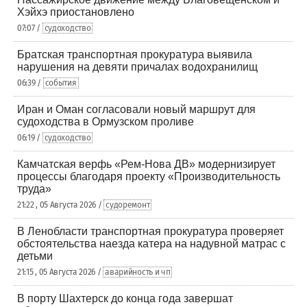
Хэйхэ приостановлено
07:07 /
судоходство
Братская транспортная прокуратура выявила
нарушения на девяти причалах водохранилищ
06:39 /
события
Иран и Оман согласовали новый маршрут для
судоходства в Ормузском проливе
06:19 /
судоходство
Камчатская верфь «Рем-Нова ДВ» модернизирует
процессы благодаря проекту «Производительность
труда»
21:22 , 05 Августа 2026 /
судоремонт
В Ленобласти транспортная прокуратура проверяет
обстоятельства наезда катера на надувной матрас с
детьми
21:15 , 05 Августа 2026 /
аварийность и чп
В порту Шахтерск до конца года завершат