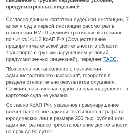
связанное с грубым нарушением условий,
Журнал
предусмотренных лицензией.
Реклама
Согласно данным картотеки судебной инстанции, 7
апреля суд в первой инстанции рассмотрел в
Конференции
Флот
отношении НМТП административные материалы
Выставки и семинары
Галерея флота
по ч.4 ст.14.1.2 КоАП РФ (Осуществление
Личности
Форум
предпринимательской деятельности в области
транспорта с грубым нарушением условий,
Словарь
Отзывы
предусмотренных лицензией), передает
ТАСС
.
Все службы
"Вынесено постановление о назначении
административного наказания", говорится в
разделе относительно результатов слушания.
Санкция, назначенная судом за правонарушение, в
картотеке суда не указана.
Согласно КоАП РФ, указанное правонарушение
влечет наложение административного штрафа на
юридических лиц в размере 200 тыс. рублей или
административное приостановление деятельности
на срок до 90 суток.