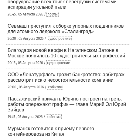
оборудование всех точек перегрузки системами
аспирации угольной пыли
20:45 , 05 Августа 2026 /
порты
Севмаш приступил к сборке упорных подшипников
для атомного ледокола «Сталинград»
20:30 , 05 Августа 2026 /
судостроение
Благодаря новой верфи в Нагатинском Затоне в
Москве появилось 10 судостроительных профессий
20:15 , 05 Августа 2026 /
судостроение
ООО «Ленатурфлот» грозит банкротство: арбитраж
рассмотрит иск о несостоятельности компании
20:00 , 05 Августа 2026 /
события
Пассажирский причал в Юрино построен на треть,
работы опережают график — глава Марий Эл Юрий
Зайцев
19:45 , 05 Августа 2026 /
события
Мурманск готовится к приему первого
контейнеровоза из Китая