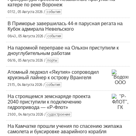
катере по реке Воронеж
07:12 , 05 Августа 2026 /
события
В Приморье завершилась 44-я парусная регата на
Кубок адмирала Невельского
06:43 , 05 Августа 2026 /
события
На паромной переправе на Ольхон приступили к
дноуглубительным работам
06:16 , 05 Августа 2026 /
порты
Атомный ледокол «Якутия» сопроводил
круизный лайнер к острову Врангеля
21:15 , 04 Августа 2026 /
события
На строящемся земснаряде проекта
2040 приступили к подключению
гидропривода — «Р-Флот»
21:00 , 04 Августа 2026 /
судостроение
На Камчатке прошли учения по спасению экипажа
самолета и буксировке аварийного корабля