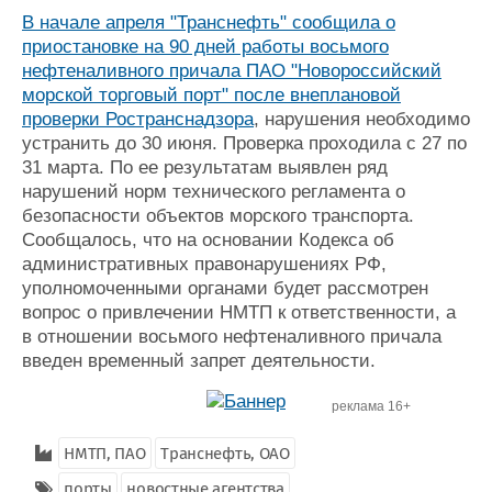
В начале апреля "Транснефть" сообщила о
приостановке на 90 дней работы восьмого
нефтеналивного причала ПАО "Новороссийский
морской торговый порт" после внеплановой
проверки Ространснадзора
, нарушения необходимо
устранить до 30 июня. Проверка проходила с 27 по
31 марта. По ее результатам выявлен ряд
нарушений норм технического регламента о
безопасности объектов морского транспорта.
Сообщалось, что на основании Кодекса об
административных правонарушениях РФ,
уполномоченными органами будет рассмотрен
вопрос о привлечении НМТП к ответственности, а
в отношении восьмого нефтеналивного причала
введен временный запрет деятельности.
реклама 16+
НМТП, ПАО
Транснефть, ОАО
порты
новостные агентства