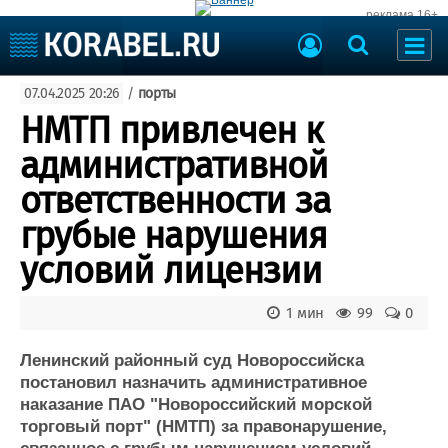
реклама 16+
Судостроение
07.04.2025 20:26
/
порты
Судоходство
Судоремонт
НМТП привлечен к
События
Пресс-релизы
административной
Порты
Рыболовство
ответственности за
ВМФ
Образование
грубые нарушения
Яхты и катера
Еще
условий лицензии
Судостроение
Торговая площадка
1 мин
99
0
Пульс
Доска объявлений
Новости
Продажа флота
Ленинский районный суд Новороссийска
Компании
Оборудование
постановил назначить административное
Репутация
Изделия
наказание ПАО "Новороссийский морской
Работа
Материалы
торговый порт" (НМТП) за правонарушение,
Крюинг
Услуги