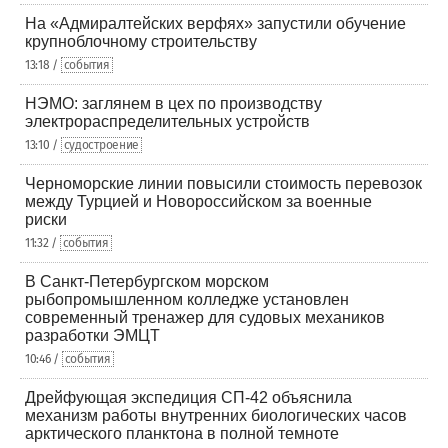
На «Адмиралтейских верфях» запустили обучение
крупноблочному строительству
13:18 /
события
НЭМО: заглянем в цех по производству
электрораспределительных устройств
13:10 /
судостроение
Черноморские линии повысили стоимость перевозок
между Турцией и Новороссийском за военные
риски
11:32 /
события
В Санкт-Петербургском морском
рыбопромышленном колледже установлен
современный тренажер для судовых механиков
разработки ЭМЦТ
10:46 /
события
Дрейфующая экспедиция СП-42 объяснила
механизм работы внутренних биологических часов
арктического планктона в полной темноте