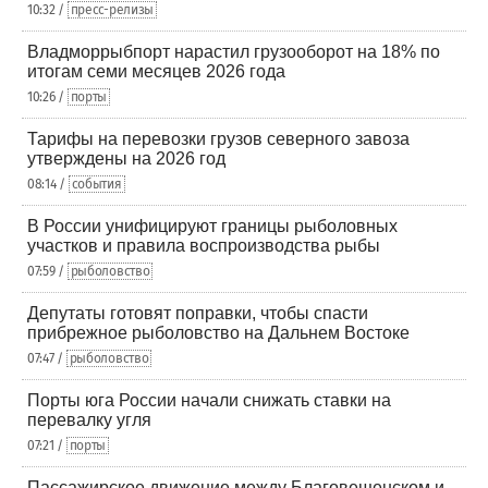
10:32 /
пресс-релизы
Владморрыбпорт нарастил грузооборот на 18% по
итогам семи месяцев 2026 года
10:26 /
порты
Тарифы на перевозки грузов северного завоза
утверждены на 2026 год
08:14 /
события
В России унифицируют границы рыболовных
участков и правила воспроизводства рыбы
07:59 /
рыболовство
Депутаты готовят поправки, чтобы спасти
прибрежное рыболовство на Дальнем Востоке
07:47 /
рыболовство
Порты юга России начали снижать ставки на
перевалку угля
07:21 /
порты
Пассажирское движение между Благовещенском и