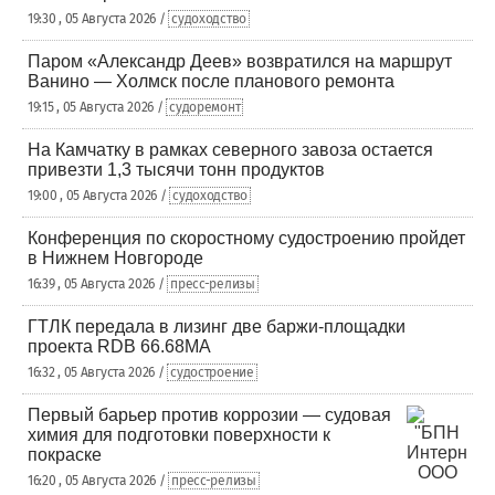
19:30 , 05 Августа 2026 /
судоходство
Паром «Александр Деев» возвратился на маршрут
Ванино — Холмск после планового ремонта
19:15 , 05 Августа 2026 /
судоремонт
На Камчатку в рамках северного завоза остается
привезти 1,3 тысячи тонн продуктов
19:00 , 05 Августа 2026 /
судоходство
Конференция по скоростному судостроению пройдет
в Нижнем Новгороде
16:39 , 05 Августа 2026 /
пресс-релизы
ГТЛК передала в лизинг две баржи-площадки
проекта RDB 66.68МА
16:32 , 05 Августа 2026 /
судостроение
Первый барьер против коррозии — судовая
химия для подготовки поверхности к
покраске
16:20 , 05 Августа 2026 /
пресс-релизы