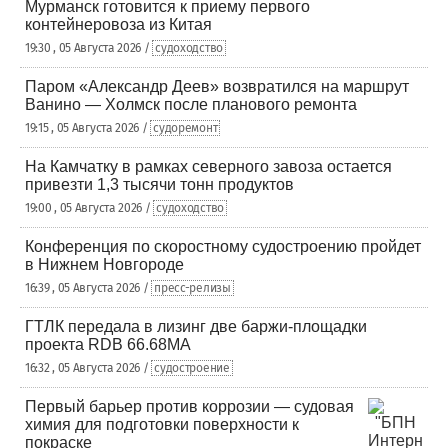
Мурманск готовится к приему первого
контейнеровоза из Китая
19:30 , 05 Августа 2026 /
судоходство
Паром «Александр Деев» возвратился на маршрут
Ванино — Холмск после планового ремонта
19:15 , 05 Августа 2026 /
судоремонт
На Камчатку в рамках северного завоза остается
привезти 1,3 тысячи тонн продуктов
19:00 , 05 Августа 2026 /
судоходство
Конференция по скоростному судостроению пройдет
в Нижнем Новгороде
16:39 , 05 Августа 2026 /
пресс-релизы
ГТЛК передала в лизинг две баржи-площадки
проекта RDB 66.68МА
16:32 , 05 Августа 2026 /
судостроение
Первый барьер против коррозии — судовая
химия для подготовки поверхности к
покраске