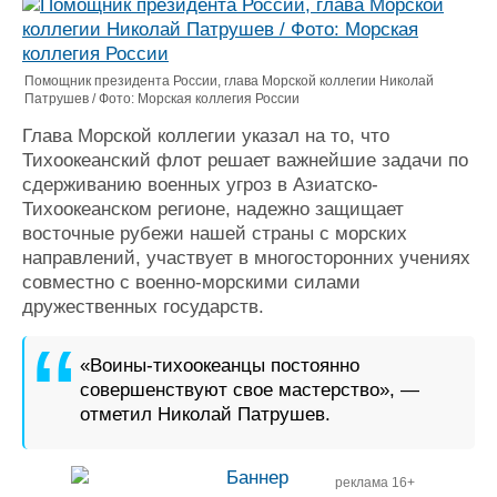
Журнал
Реклама
Помощник президента России, глава Морской коллегии Николай
Патрушев / Фото: Морская коллегия России
Конференции
Флот
Глава Морской коллегии указал на то, что
Выставки и семинары
Галерея флота
Тихоокеанский флот решает важнейшие задачи по
Личности
Форум
сдерживанию военных угроз в Азиатско-
Словарь
Отзывы
Тихоокеанском регионе, надежно защищает
Все службы
восточные рубежи нашей страны с морских
направлений, участвует в многосторонних учениях
совместно с военно-морскими силами
дружественных государств.
«Воины-тихоокеанцы постоянно
совершенствуют свое мастерство», —
отметил Николай Патрушев.
реклама 16+