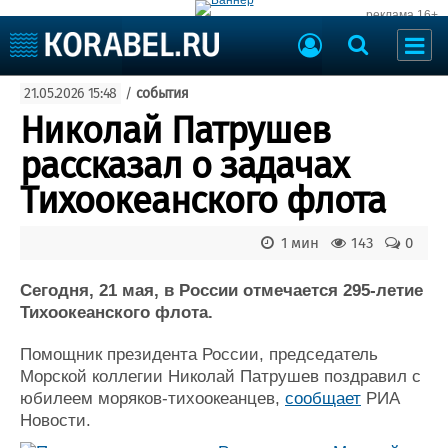
реклама 16+
Судостроение
21.05.2026 15:48
/
события
Судоходство
Судоремонт
Николай Патрушев
События
Пресс-релизы
рассказал о задачах
Порты
Рыболовство
Тихоокеанского флота
ВМФ
Образование
Яхты и катера
1 мин
143
0
Еще
Сегодня, 21 мая, в России отмечается 295-летие
Судостроение
Торговая площадка
Тихоокеанского флота.
Пульс
Доска объявлений
Новости
Продажа флота
Помощник президента России, председатель
Компании
Оборудование
Морской коллегии Николай Патрушев поздравил с
Репутация
Изделия
юбилеем моряков-тихоокеанцев,
сообщает
РИА
Работа
Материалы
Новости.
Крюинг
Услуги