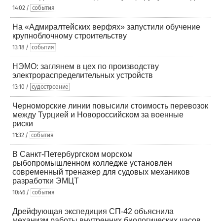
14:02 /
события
На «Адмиралтейских верфях» запустили обучение
крупноблочному строительству
13:18 /
события
НЭМО: заглянем в цех по производству
электрораспределительных устройств
13:10 /
судостроение
Черноморские линии повысили стоимость перевозок
между Турцией и Новороссийском за военные
риски
11:32 /
события
В Санкт-Петербургском морском
рыбопромышленном колледже установлен
современный тренажер для судовых механиков
разработки ЭМЦТ
10:46 /
события
Дрейфующая экспедиция СП-42 объяснила
механизм работы внутренних биологических часов