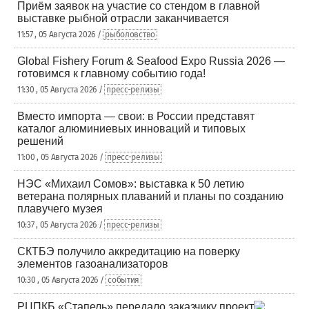
Приём заявок на участие со стендом в главной
выставке рыбной отрасли заканчивается
11:57 , 05 Августа 2026 /
рыболовство
Global Fishery Forum & Seafood Expo Russia 2026 —
готовимся к главному событию года!
11:30 , 05 Августа 2026 /
пресс-релизы
Вместо импорта — свои: в России представят
каталог алюминиевых инноваций и типовых
решений
11:00 , 05 Августа 2026 /
пресс-релизы
НЭС «Михаил Сомов»: выставка к 50 летию
ветерана полярных плаваний и планы по созданию
плавучего музея
10:37 , 05 Августа 2026 /
пресс-релизы
СКТБЭ получило аккредитацию на поверку
элементов газоанализаторов
10:30 , 05 Августа 2026 /
события
РЦПКБ «Стапель» передало заказчику проект