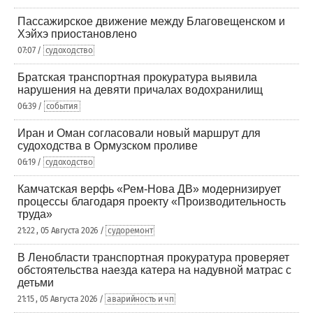
Пассажирское движение между Благовещенском и
Хэйхэ приостановлено
07:07 /
судоходство
Братская транспортная прокуратура выявила
нарушения на девяти причалах водохранилищ
06:39 /
события
Иран и Оман согласовали новый маршрут для
судоходства в Ормузском проливе
06:19 /
судоходство
Камчатская верфь «Рем-Нова ДВ» модернизирует
процессы благодаря проекту «Производительность
труда»
21:22 , 05 Августа 2026 /
судоремонт
В Ленобласти транспортная прокуратура проверяет
обстоятельства наезда катера на надувной матрас с
детьми
21:15 , 05 Августа 2026 /
аварийность и чп