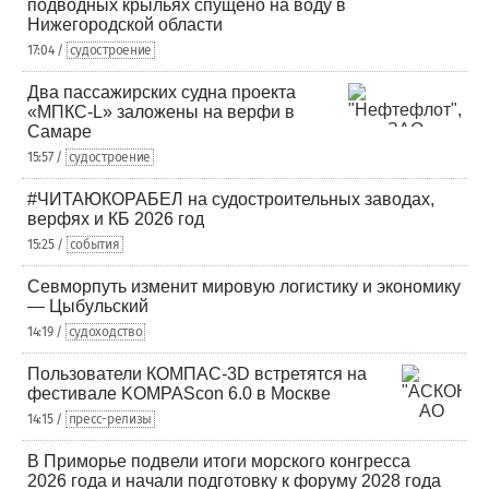
подводных крыльях спущено на воду в
Нижегородской области
17:04 /
судостроение
Два пассажирских судна проекта
«МПКС-L» заложены на верфи в
Самаре
15:57 /
судостроение
#ЧИТАЮКОРАБЕЛ на судостроительных заводах,
верфях и КБ 2026 год
15:25 /
события
Севморпуть изменит мировую логистику и экономику
— Цыбульский
14:19 /
судоходство
Пользователи КОМПАС-3D встретятся на
фестивале KOMPAScon 6.0 в Москве
14:15 /
пресс-релизы
В Приморье подвели итоги морского конгресса
2026 года и начали подготовку к форуму 2028 года