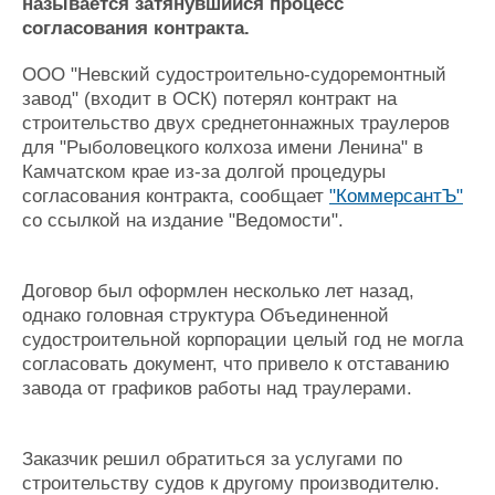
Новости
Продажа флота
называется затянувшийся процесс
согласования контракта.
Компании
Оборудование
Репутация
Изделия
ООО "Невский судостроительно-судоремонтный
Работа
Материалы
завод" (входит в ОСК) потерял контракт на
Крюинг
Услуги
строительство двух среднетоннажных траулеров
Журнал
для "Рыболовецкого колхоза имени Ленина" в
Реклама
Камчатском крае из-за долгой процедуры
согласования контракта, сообщает
"КоммерсантЪ"
со ссылкой на издание "Ведомости".
Конференции
Флот
Выставки и семинары
Галерея флота
Личности
Форум
Договор был оформлен несколько лет назад,
Словарь
Отзывы
однако головная структура Объединенной
Все службы
судостроительной корпорации целый год не могла
согласовать документ, что привело к отставанию
завода от графиков работы над траулерами.
Заказчик решил обратиться за услугами по
строительству судов к другому производителю.