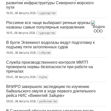
развитии инфраструктуры Северного морского
пути
10:30 , 08 Августа 2026 /
судоходство
Россияне все чаще выбирают речные круизы:
названы самые популярные направления
10:15 , 08 Августа 2026 /
судоходство
В бухте Эгвекинот водолазы ведут подготовку к
подъему пяти затопленных судов
10:00 , 08 Августа 2026 /
события
Служба производственного контроля ММТП
проверила нормы безопасности при работе на
причалах
09:45 , 08 Августа 2026 /
порты
ВНИРО завершило экспедицию по изучению
байкальского омуля в ходе первого длительного
рейса НИС «Викентий Зайцев»
09:30 , 08 Августа 2026 /
рыболовство
В Самарской области ведется следствие после