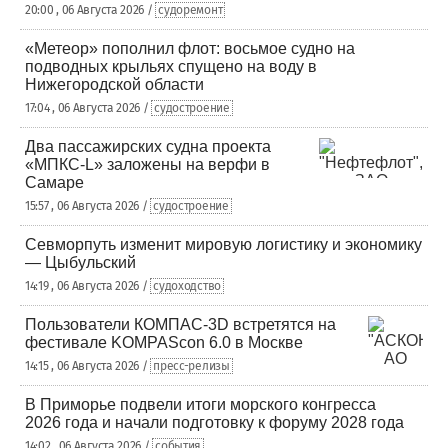
20:00 , 06 Августа 2026 /
судоремонт
«Метеор» пополнил флот: восьмое судно на
подводных крыльях спущено на воду в
Нижегородской области
17:04 , 06 Августа 2026 /
судостроение
Два пассажирских судна проекта
«МПКС-L» заложены на верфи в
Самаре
15:57 , 06 Августа 2026 /
судостроение
Севморпуть изменит мировую логистику и экономику
— Цыбульский
14:19 , 06 Августа 2026 /
судоходство
Пользователи КОМПАС-3D встретятся на
фестивале KOMPAScon 6.0 в Москве
14:15 , 06 Августа 2026 /
пресс-релизы
В Приморье подвели итоги морского конгресса
2026 года и начали подготовку к форуму 2028 года
14:02 , 06 Августа 2026 /
события