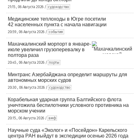
21:15 , 06 Августа 2026 /
судоходство
Медицинские теплоходы в Югре посетили
42 населенных пункта с начала навигации
20:59 , 06 Августа 2026 /
события
Махачкалинский морпорт в январе-
июле увеличил грузоперевалку в
полтора раза
20:45 , 06 Августа 2026 /
порты
Минтранс Азербайджана определит маршруты для
автономных морских судов
20:30 , 06 Августа 2026 /
судоходство
Корабельная ударная группа Балтийского флота
уничтожила беспилотники условного противника на
морском учении
20:15 , 06 Августа 2026 /
вмф
Научные суда «Эколог» и «Посейдон» Карельского
центра РАН выйдут в экспедиции осенью 2026 года