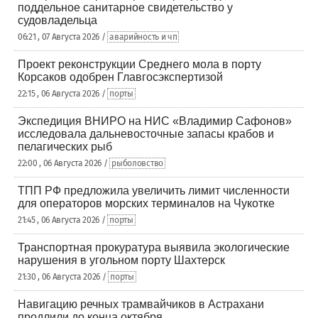
поддельное санитарное свидетельство у
судовладельца
06:21 , 07 Августа 2026 /
аварийность и чп
Проект реконструкции Среднего мола в порту
Корсаков одобрен Главгосэкспертизой
22:15 , 06 Августа 2026 /
порты
Экспедиция ВНИРО на НИС «Владимир Сафонов»
исследовала дальневосточные запасы крабов и
пелагических рыб
22:00 , 06 Августа 2026 /
рыболовство
ТПП РФ предложила увеличить лимит численности
для операторов морских терминалов на Чукотке
21:45 , 06 Августа 2026 /
порты
Транспортная прокуратура выявила экологические
нарушения в угольном порту Шахтерск
21:30 , 06 Августа 2026 /
порты
Навигацию речных трамвайчиков в Астрахани
продлили до конца октября