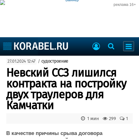
реклама 16+
Судостроение
27.01.2024 12:47
/
судостроение
Судоходство
Судоремонт
Невский ССЗ лишился
События
Пресс-релизы
контракта на постройку
Порты
Рыболовство
двух траулеров для
ВМФ
Образование
Камчатки
Яхты и катера
Еще
1 мин
299
1
Судостроение
Торговая площадка
Пульс
Доска объявлений
В качестве причины срыва договора