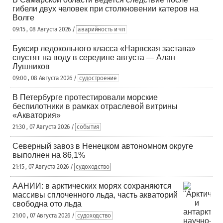
гибели двух человек при столкновении катеров на
Волге
09:15 , 08 Августа 2026 /
аварийность и чп
Буксир ледокольного класса «Нарвская застава»
спустят на воду в середине августа — Алан
Лушников
09:00 , 08 Августа 2026 /
судостроение
В Петербурге протестировали морские
беспилотники в рамках отраслевой витрины
«Акватория»
21:30 , 07 Августа 2026 /
события
Северный завоз в Ненецком автономном округе
выполнен на 86,1%
21:15 , 07 Августа 2026 /
судоходство
ААНИИ: в арктических морях сохраняются
массивы сплоченного льда, часть акваторий
свободна ото льда
21:00 , 07 Августа 2026 /
судоходство