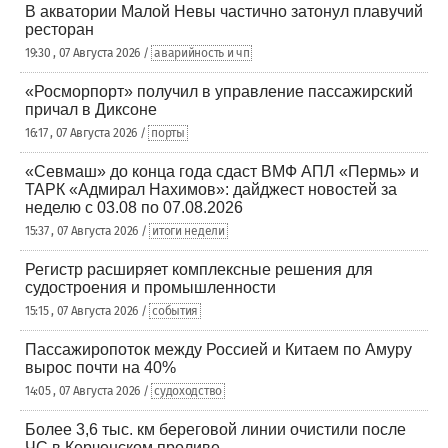
В акватории Малой Невы частично затонул плавучий
ресторан
19:30 , 07 Августа 2026 /
аварийность и чп
«Росморпорт» получил в управление пассажирский
причал в Диксоне
16:17 , 07 Августа 2026 /
порты
«Севмаш» до конца года сдаст ВМФ АПЛ «Пермь» и
ТАРК «Адмирал Нахимов»: дайджест новостей за
неделю с 03.08 по 07.08.2026
15:37 , 07 Августа 2026 /
итоги недели
Регистр расширяет комплексные решения для
судостроения и промышленности
15:15 , 07 Августа 2026 /
события
Пассажиропоток между Россией и Китаем по Амуру
вырос почти на 40%
14:05 , 07 Августа 2026 /
судоходство
Более 3,6 тыс. км береговой линии очистили после
ЧС в Керченском проливе