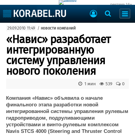
реклама 16+
Судостроение
29.09.2010 11:49
/
новости компаний
Судоходство
Судоремонт
«Навис» разработает
События
Пресс-релизы
интегрированную
Порты
Рыболовство
систему управления
ВМФ
Образование
нового поколения
Яхты и катера
Еще
1 мин
539
0
Судостроение
Торговая площадка
Пульс
Доска объявлений
Компания «Навис» объявила о начале
Новости
Продажа флота
финального этапа разработки новой
интегрированной системы управления рулевым
Компании
Оборудование
гидроприводом, подруливающими
Репутация
Изделия
устройствами и винто-рулевым комплексом
Работа
Материалы
Navis STCS 4000 (Steering and Thruster Control
Крюинг
Услуги