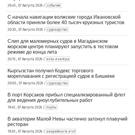
20:45 , 07 Августа 2026 /
события
С начала навигации волжские города Ивановской
области приняли более 40 тысяч круизных туристов
20:30 , 07 Августа 2026 /
судоходство
Слип для маломерных судов в Магаданском
морском центре планируют запустить в тестовом
режиме до конца лета
20:15 , 07 Августа 2026 /
яхты и катера
Кыргызстан получил Кодекс торгового
мореплавания с регистрацией судов в Бишкеке
20:00 , 07 Августа 2026 /
судоходство
В порт Корсаков прибыл специализированный флот
для ведения дноуглубительных работ
19:45 , 07 Августа 2026 /
порты
В акватории Малой Невы частично затонул плавучий
ресторан
19:30 , 07 Августа 2026 /
аварийность и чп