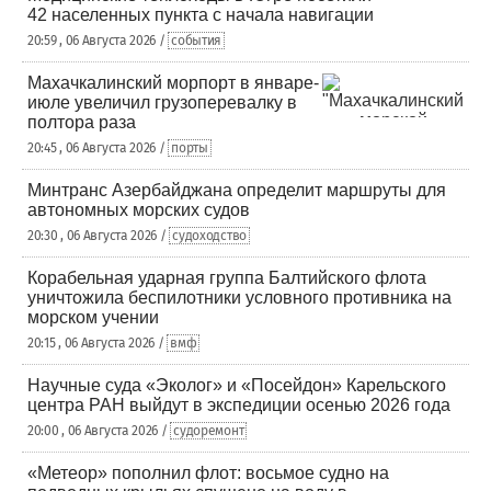
42 населенных пункта с начала навигации
20:59 , 06 Августа 2026 /
события
Махачкалинский морпорт в январе-
июле увеличил грузоперевалку в
полтора раза
20:45 , 06 Августа 2026 /
порты
Минтранс Азербайджана определит маршруты для
автономных морских судов
20:30 , 06 Августа 2026 /
судоходство
Корабельная ударная группа Балтийского флота
уничтожила беспилотники условного противника на
морском учении
20:15 , 06 Августа 2026 /
вмф
Научные суда «Эколог» и «Посейдон» Карельского
центра РАН выйдут в экспедиции осенью 2026 года
20:00 , 06 Августа 2026 /
судоремонт
«Метеор» пополнил флот: восьмое судно на