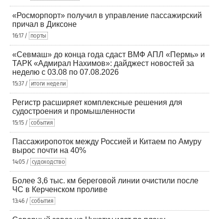
«Росморпорт» получил в управление пассажирский
причал в Диксоне
16:17 /
порты
«Севмаш» до конца года сдаст ВМФ АПЛ «Пермь» и
ТАРК «Адмирал Нахимов»: дайджест новостей за
неделю с 03.08 по 07.08.2026
15:37 /
итоги недели
Регистр расширяет комплексные решения для
судостроения и промышленности
15:15 /
события
Пассажиропоток между Россией и Китаем по Амуру
вырос почти на 40%
14:05 /
судоходство
Более 3,6 тыс. км береговой линии очистили после
ЧС в Керченском проливе
13:46 /
события