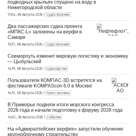
подводных крыльях спущено на воду в
Нижегородской области
17:04 , 06 Августа 2026 /
судостроение
Два пассажирских судна проекта
«МПКС-L» заложены на верфи в
Самаре
15:57 , 06 Августа 2026 /
судостроение
Севморпуть изменит мировую логистику и экономику
— Цыбульский
14:19 , 06 Августа 2026 /
судоходство
Пользователи КОМПАС-3D встретятся на
фестивале KOMPAScon 6.0 в Москве
14:15 , 06 Августа 2026 /
пресс-релизы
В Приморье подвели итоги морского конгресса
2026 года и начали подготовку к форуму 2028 года
14:02 , 06 Августа 2026 /
события
На «Адмиралтейских верфях» запустили обучение
крупноблочному строительству