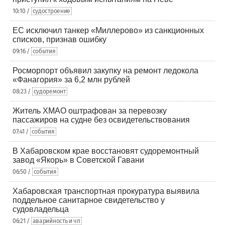
10:10 /
судостроение
ЕС исключил танкер «Миллерово» из санкционных
списков, признав ошибку
09:16 /
события
Росморпорт объявил закупку на ремонт ледокола
«Фанагория» за 6,2 млн рублей
08:23 /
судоремонт
Житель ХМАО оштрафован за перевозку
пассажиров на судне без освидетельствования
07:41 /
события
В Хабаровском крае восстановят судоремонтный
завод «Якорь» в Советской Гавани
06:50 /
события
Хабаровская транспортная прокуратура выявила
поддельное санитарное свидетельство у
судовладельца
06:21 /
аварийность и чп