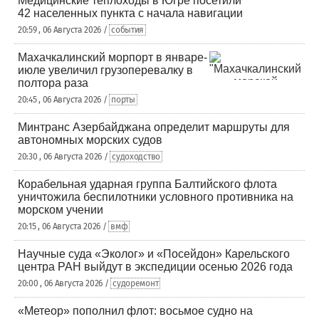
Медицинские теплоходы в Югре посетили
42 населенных пункта с начала навигации
20:59 , 06 Августа 2026 /
события
Махачкалинский морпорт в январе-
июле увеличил грузоперевалку в
полтора раза
20:45 , 06 Августа 2026 /
порты
Минтранс Азербайджана определит маршруты для
автономных морских судов
20:30 , 06 Августа 2026 /
судоходство
Корабельная ударная группа Балтийского флота
уничтожила беспилотники условного противника на
морском учении
20:15 , 06 Августа 2026 /
вмф
Научные суда «Эколог» и «Посейдон» Карельского
центра РАН выйдут в экспедиции осенью 2026 года
20:00 , 06 Августа 2026 /
судоремонт
«Метеор» пополнил флот: восьмое судно на