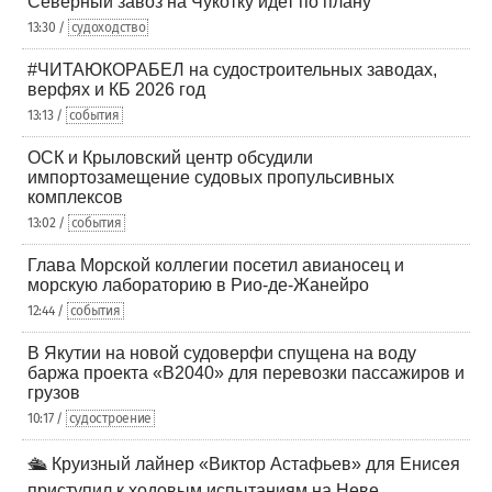
Северный завоз на Чукотку идет по плану
13:30 /
судоходство
#ЧИТАЮКОРАБЕЛ на судостроительных заводах,
верфях и КБ 2026 год
13:13 /
события
ОСК и Крыловский центр обсудили
импортозамещение судовых пропульсивных
комплексов
13:02 /
события
Глава Морской коллегии посетил авианосец и
морскую лабораторию в Рио-де-Жанейро
12:44 /
события
В Якутии на новой судоверфи спущена на воду
баржа проекта «В2040» для перевозки пассажиров и
грузов
10:17 /
судостроение
🛳️ Круизный лайнер «Виктор Астафьев» для Енисея
приступил к ходовым испытаниям на Неве