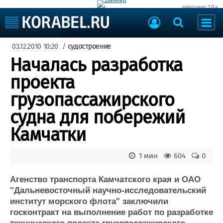
реклама 16+
Судостроение
03.12.2010 10:20
/
судостроение
Судоходство
Судоремонт
Началась разработка
События
Пресс-релизы
проекта
Порты
Рыболовство
грузопассажирского
ВМФ
Образование
судна для побережий
Яхты и катера
Еще
Камчатки
Судостроение
Торговая площадка
1 мин
604
0
Пульс
Доска объявлений
Новости
Продажа флота
Агенство транспорта Камчатского края и ОАО
Компании
Оборудование
"Дальневосточный научно-исследовательский
Репутация
Изделия
институт морского флота" заключили
Работа
Материалы
госконтракт на выполнение работ по разработке
Крюинг
Услуги