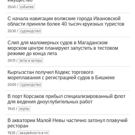
20:45 /
события
С начала навигации волжские города Ивановской
области приняли более 40 тысяч круизных туристов
20:30 /
судоходство
Слип для маломерных судов в Магаданском
морском центре планируют запустить в тестовом
режиме до конца лета
20:15 /
яхты и катера
Кыргызстан получил Кодекс торгового
мореплавания с регистрацией судов в Бишкеке
20:00 /
судоходство
В порт Корсаков прибыл специализированный флот
для ведения дноуглубительных работ
19:45 /
порты
В акватории Малой Невы частично затонул плавучий
ресторан
19:30 /
аварийность и чп