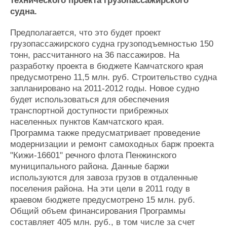
технического проекта грузопассажирского
Журнал
судна.
Реклама
Предполагается, что это будет проект
грузопассажирского судна грузоподъемностью 150
Конференции
Флот
тонн, рассчитанного на 36 пассажиров. На
Выставки и семинары
Галерея флота
разработку проекта в бюджете Камчатского края
Личности
Форум
предусмотрено 11,5 млн. руб. Строительство судна
запланировано на 2011-2012 годы. Новое судно
Словарь
Отзывы
будет использоваться для обеспечения
Все службы
транспортной доступности прибрежных
населенных пунктов Камчатского края.
Программа также предусматривает проведение
модернизации и ремонт самоходных барж проекта
"Кижи-16601" речного флота Пенжинского
муниципального района. Данные баржи
используются для завоза грузов в отдаленные
поселения района. На эти цели в 2011 году в
краевом бюджете предусмотрено 15 млн. руб.
Общий объем финансирования Программы
составляет 405 млн. руб., в том числе за счет