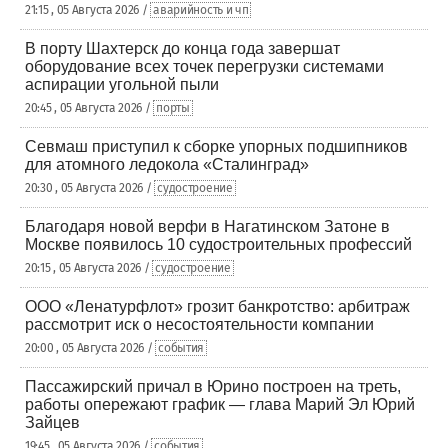
21:15 , 05 Августа 2026 /
аварийность и чп
В порту Шахтерск до конца года завершат
оборудование всех точек перегрузки системами
аспирации угольной пыли
20:45 , 05 Августа 2026 /
порты
Севмаш приступил к сборке упорных подшипников
для атомного ледокола «Сталинград»
20:30 , 05 Августа 2026 /
судостроение
Благодаря новой верфи в Нагатинском Затоне в
Москве появилось 10 судостроительных профессий
20:15 , 05 Августа 2026 /
судостроение
ООО «Ленатурфлот» грозит банкротство: арбитраж
рассмотрит иск о несостоятельности компании
20:00 , 05 Августа 2026 /
события
Пассажирский причал в Юрино построен на треть,
работы опережают график — глава Марий Эл Юрий
Зайцев
19:45 , 05 Августа 2026 /
события