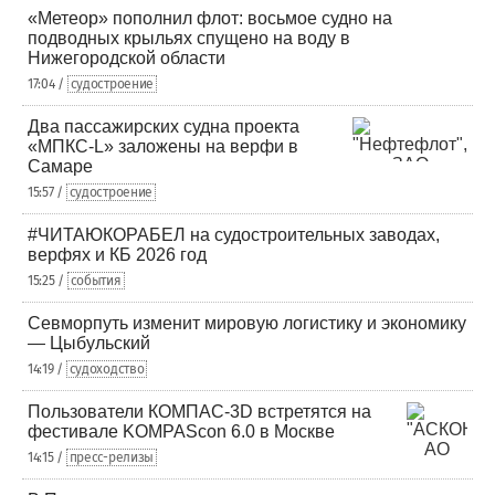
«Метеор» пополнил флот: восьмое судно на
подводных крыльях спущено на воду в
Нижегородской области
17:04 /
судостроение
Два пассажирских судна проекта
«МПКС-L» заложены на верфи в
Самаре
15:57 /
судостроение
#ЧИТАЮКОРАБЕЛ на судостроительных заводах,
верфях и КБ 2026 год
15:25 /
события
Севморпуть изменит мировую логистику и экономику
— Цыбульский
14:19 /
судоходство
Пользователи КОМПАС-3D встретятся на
фестивале KOMPAScon 6.0 в Москве
14:15 /
пресс-релизы