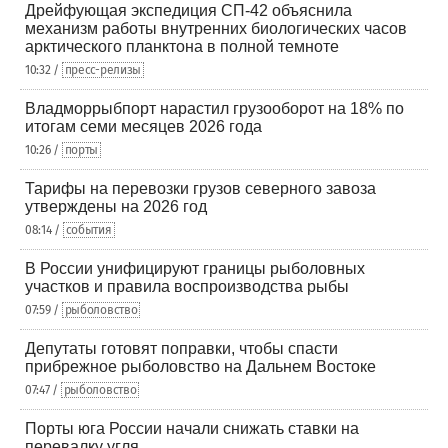
Дрейфующая экспедиция СП-42 объяснила
механизм работы внутренних биологических часов
арктического планктона в полной темноте
10:32 /
пресс-релизы
Владморрыбпорт нарастил грузооборот на 18% по
итогам семи месяцев 2026 года
10:26 /
порты
Тарифы на перевозки грузов северного завоза
утверждены на 2026 год
08:14 /
события
В России унифицируют границы рыболовных
участков и правила воспроизводства рыбы
07:59 /
рыболовство
Депутаты готовят поправки, чтобы спасти
прибрежное рыболовство на Дальнем Востоке
07:47 /
рыболовство
Порты юга России начали снижать ставки на
перевалку угля