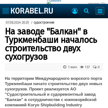
реклама 16+
Судостроение
07.08.2024 20:25
/
судостроение
Судоходство
Судоремонт
На заводе "Балкан" в
События
Пресс-релизы
Туркменбаши началось
Порты
Рыболовство
строительство двух
ВМФ
Образование
сухогрузов
Яхты и катера
Еще
1 мин
137
0
Судостроение
Торговая площадка
Пульс
Доска объявлений
На территории Международного морского порта
Новости
Продажа флота
Туркменбаши начато строительство двух новых
сухогрузов. Проект реализуется АО
Компании
Оборудование
"Судостроительный и судоремонтный завод
Репутация
Изделия
"Балкан" в сотрудничестве с южнокорейской
Работа
Материалы
компанией Koryo Shipbuilding Industry
Крюинг
Услуги