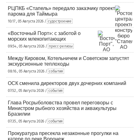
РЦПКБ «Стапель» передало заказчику проект
парома для Таймыра
10:17 , 05 Августа 2026 /
судостроение
«Восточный Порт»: с заботой о
морских млекопитающих
09:54 , 05 Августа 2026 /
пресс-релизы
Между Кировом, Котельничем и Советском запустят
экскурсионные теплоходы
08:16 , 05 Августа 2026 /
события
ОСК сменила директоров двух дочерних компаний
07:52 , 05 Августа 2026 /
события
Глава Росрыболовства провел переговоры с
Министром рыбного хозяйства и аквакультуры
Бразилии
07:35 , 05 Августа 2026 /
события
Прокуратура пресекла незаконные прогулки на
катере по реке Воронеж