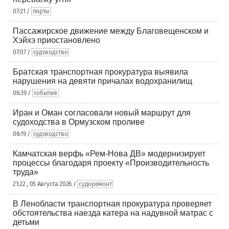
07:21 /
порты
Пассажирское движение между Благовещенском и
Хэйхэ приостановлено
07:07 /
судоходство
Братская транспортная прокуратура выявила
нарушения на девяти причалах водохранилищ
06:39 /
события
Иран и Оман согласовали новый маршрут для
судоходства в Ормузском проливе
06:19 /
судоходство
Камчатская верфь «Рем-Нова ДВ» модернизирует
процессы благодаря проекту «Производительность
труда»
21:22 , 05 Августа 2026 /
судоремонт
В Ленобласти транспортная прокуратура проверяет
обстоятельства наезда катера на надувной матрас с
детьми