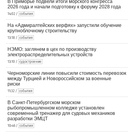
В Приморье подвели итоги морского конгресса
2026 года и начали подготовку к форуму 2028 года
14:02 /
события
На «Адмиралтейских верфях» запустили обучение
крупноблочному строительству
13:18 /
события
НЭМО: заглянем в цех по производству
электрораспределительных устройств
13:10 /
судостроение
Черноморские линии повысили стоимость перевозок
между Турцией и Новороссийском за военные
риски
11:32 /
события
В Санкт-Петербургском морском
рыбопромышленном колледже установлен
современный тренажер для судовых механиков
разработки ЭМЦТ
10:46 /
события