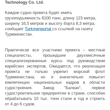
Technology Co. Ltd.
Журнал
Реклама
Каждое судно проекта будет иметь
грузоподъемность 6100 тонн, длину 123 метра,
ширину 16,5 метров и высоту борта 8,3 метра,
Конференции
Флот
сообщает
Turkmenportal
со ссылкой на газету
Выставки и семинары
Галерея флота
Туркменистан.
Личности
Форум
Словарь
Отзывы
Все службы
Практически все участники проекта – местные
специалисты, прошедшие двухмесячные
специализированные курсы под руководством
корейских экспертов. Ожидается, что реализация
проекта не только укрепит морской флот
Туркменистана, но и значительно повысит
компетенции национальных кадров в области
судостроения. Завод "Балкан", первое
судостроительное предприятие в стране, способен
обрабатывать 10 тыс. тонн стали в год и строить
от 4 до 6 судов.