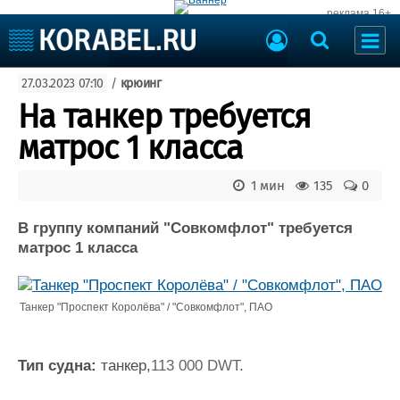
реклама 16+
Судостроение
27.03.2023 07:10
/
крюинг
Судоходство
Судоремонт
На танкер требуется
События
Пресс-релизы
матрос 1 класса
Порты
Рыболовство
ВМФ
1 мин
135
0
Образование
Яхты и катера
Еще
В группу компаний "Совкомфлот" требуется
матрос 1 класса
Судостроение
Торговая площадка
Пульс
Доска объявлений
Новости
Продажа флота
Танкер "Проспект Королёва" / "Совкомфлот", ПАО
Компании
Оборудование
Репутация
Изделия
Тип судна:
танкер,
113 000 DWT
.
Работа
Материалы
Крюинг
Услуги