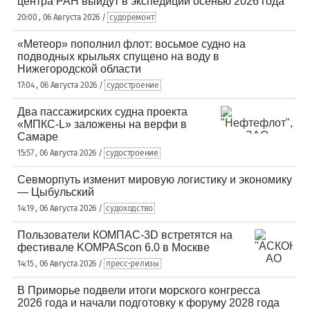
центра РАН выйдут в экспедиции осенью 2026 года
20:00 , 06 Августа 2026 /
судоремонт
«Метеор» пополнил флот: восьмое судно на
подводных крыльях спущено на воду в
Нижегородской области
17:04 , 06 Августа 2026 /
судостроение
Два пассажирских судна проекта
«МПКС-L» заложены на верфи в
Самаре
15:57 , 06 Августа 2026 /
судостроение
Севморпуть изменит мировую логистику и экономику
— Цыбульский
14:19 , 06 Августа 2026 /
судоходство
Пользователи КОМПАС-3D встретятся на
фестивале KOMPAScon 6.0 в Москве
14:15 , 06 Августа 2026 /
пресс-релизы
В Приморье подвели итоги морского конгресса
2026 года и начали подготовку к форуму 2028 года