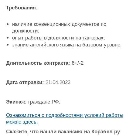
Журнал
Требования:
Реклама
наличие конвенционных документов по
должности;
Конференции
Флот
опыт работы в должности на танкерах;
Выставки и семинары
Галерея флота
знание английского языка на базовом уровне.
Личности
Форум
Словарь
Отзывы
Все службы
Длительность контракта:
6+/-2
Дата отправки:
21.04.2023
Экипаж:
граждане РФ.
Ознакомиться с подробностями условий работы
можно здесь.
Скажите, что нашли вакансию на Корабел.ру