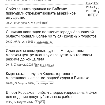
21:00 , 07 Августа 2026 /
судоходство
Собственника причала на Байкале
принудили отремонтировать аварийное
имущество
20:45 , 07 Августа 2026 /
события
С начала навигации волжские города Ивановской
области приняли более 40 тысяч круизных туристов
20:30 , 07 Августа 2026 /
судоходство
Слип для маломерных судов в Магаданском
морском центре планируют запустить в тестовом
режиме до конца лета
20:15 , 07 Августа 2026 /
яхты и катера
Кыргызстан получил Кодекс торгового
мореплавания с регистрацией судов в Бишкеке
20:00 , 07 Августа 2026 /
судоходство
В порт Корсаков прибыл специализированный флот
для ведения дноуглубительных работ
19:45 , 07 Августа 2026 /
порты