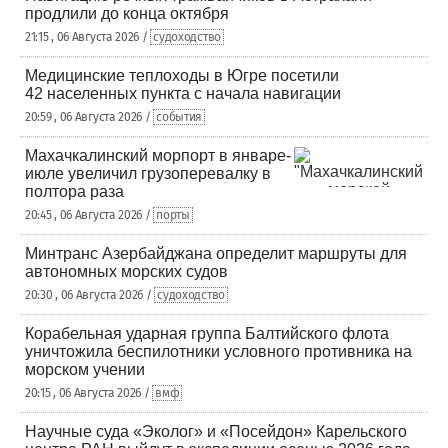
продлили до конца октября
21:15 , 06 Августа 2026 /
судоходство
Медицинские теплоходы в Югре посетили
42 населенных пункта с начала навигации
20:59 , 06 Августа 2026 /
события
Махачкалинский морпорт в январе-
июле увеличил грузоперевалку в
полтора раза
20:45 , 06 Августа 2026 /
порты
Минтранс Азербайджана определит маршруты для
автономных морских судов
20:30 , 06 Августа 2026 /
судоходство
Корабельная ударная группа Балтийского флота
уничтожила беспилотники условного противника на
морском учении
20:15 , 06 Августа 2026 /
вмф
Научные суда «Эколог» и «Посейдон» Карельского