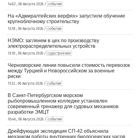
14:02 , 06 Августа 2026 /
события
На «Адмиралтейских верфях» запустили обучение
крупноблочному строительству
13:18 , 06 Августа 2026 /
события
НЭМО: заглянем в цех по производству
электрораспределительных устройств
13:10 , 06 Августа 2026 /
судостроение
Черноморские линии повысили стоимость перевозок
между Турцией и Новороссийском за военные
риски
11:32 , 06 Августа 2026 /
события
В Санкт-Петербургском морском
рыбопромышленном колледже установлен
современный тренажер для судовых механиков
разработки ЭМЦТ
10:46 , 06 Августа 2026 /
события
Дрейфующая экспедиция СП-42 объяснила
механизм работы внутренних биологических часов