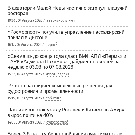
В акватории Малой Невы частично затонул плавучий
ресторан
19:30 , 07 Августа 2026 /
аварийность и чп
«Росморпорт» получил в управление пассажирский
причал в Диксоне
16:17 , 07 Августа 2026 /
порты
«Севмаш» до конца года сдаст ВМФ АПЛ «Пермь» и
ТАРК «Адмирал Нахимов»: дайджест новостей за
неделю с 03.08 по 07.08.2026
15:37 , 07 Августа 2026 /
итоги недели
Регистр расширяет комплексные решения для
судостроения и промышленности
15:15 , 07 Августа 2026 /
события
Пассажиропоток между Россией и Китаем по Амуру
вырос почти на 40%
14:05 , 07 Августа 2026 /
судоходство
Более 3,6 тыс. км береговой линии очистили после