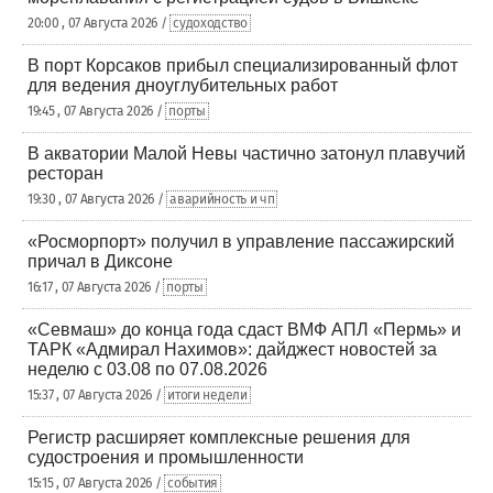
20:00 , 07 Августа 2026 /
судоходство
В порт Корсаков прибыл специализированный флот
для ведения дноуглубительных работ
19:45 , 07 Августа 2026 /
порты
В акватории Малой Невы частично затонул плавучий
ресторан
19:30 , 07 Августа 2026 /
аварийность и чп
«Росморпорт» получил в управление пассажирский
причал в Диксоне
16:17 , 07 Августа 2026 /
порты
«Севмаш» до конца года сдаст ВМФ АПЛ «Пермь» и
ТАРК «Адмирал Нахимов»: дайджест новостей за
неделю с 03.08 по 07.08.2026
15:37 , 07 Августа 2026 /
итоги недели
Регистр расширяет комплексные решения для
судостроения и промышленности
15:15 , 07 Августа 2026 /
события