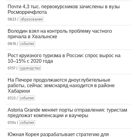
Почти 4,3 тыс. первокурсников зачислены в вузы
Росморречфлота
08:23 /
образование
Володин взял на контроль проблему частного
причала в Хвалынске
08:16 /
события
Рост круизного туризма в России: спрос вырос на
10–15% с 2020 года
07:57 /
судоходство
На Печоре продолжаются дноуглубительные
работы, сейчас земснаряд находится в районе
Хабарихи
07:23 /
события
Astoria Grande меняет порты отправления: туристам
предложат компенсации и ваучеры
07:04 /
события
Южная Корея разрабатывает стратегию для