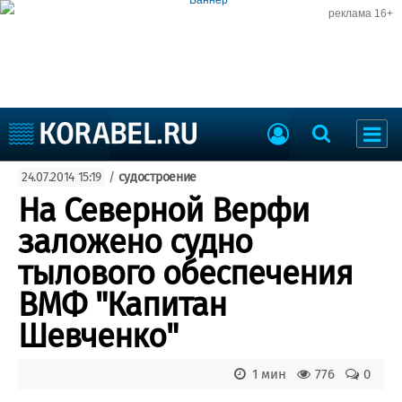
реклама 16+
Судостроение
24.07.2014 15:19
/
судостроение
Судоходство
Судоремонт
На Северной Верфи
События
Пресс-релизы
заложено судно
Порты
Рыболовство
тылового обеспечения
ВМФ
Образование
ВМФ "Капитан
Яхты и катера
Еще
Шевченко"
Судостроение
Торговая площадка
1 мин
776
0
Пульс
Доска объявлений