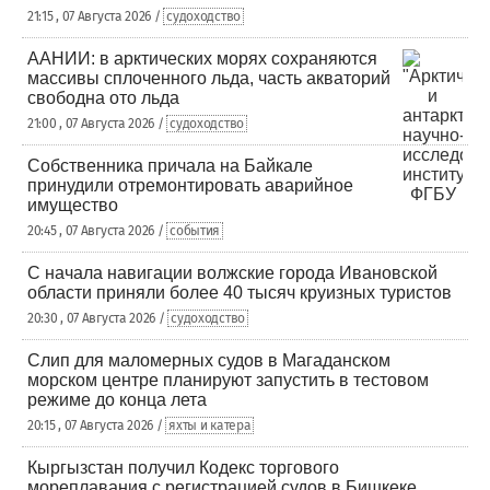
21:15 , 07 Августа 2026 /
судоходство
ААНИИ: в арктических морях сохраняются
массивы сплоченного льда, часть акваторий
свободна ото льда
21:00 , 07 Августа 2026 /
судоходство
Собственника причала на Байкале
принудили отремонтировать аварийное
имущество
20:45 , 07 Августа 2026 /
события
С начала навигации волжские города Ивановской
области приняли более 40 тысяч круизных туристов
20:30 , 07 Августа 2026 /
судоходство
Слип для маломерных судов в Магаданском
морском центре планируют запустить в тестовом
режиме до конца лета
20:15 , 07 Августа 2026 /
яхты и катера
Кыргызстан получил Кодекс торгового
мореплавания с регистрацией судов в Бишкеке