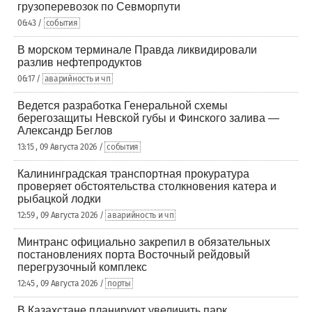
грузоперевозок по Севморпути
06:43 /
события
В морском терминале Правда ликвидировали
разлив нефтепродуктов
06:17 /
аварийность и чп
Ведется разработка Генеральной схемы
берегозащиты Невской губы и Финского залива —
Александр Беглов
13:15 , 09 Августа 2026 /
события
Калининградская транспортная прокуратура
проверяет обстоятельства столкновения катера и
рыбацкой лодки
12:59 , 09 Августа 2026 /
аварийность и чп
Минтранс официально закрепил в обязательных
постановлениях порта Восточный рейдовый
перегрузочный комплекс
12:45 , 09 Августа 2026 /
порты
В Казахстане планируют увеличить парк