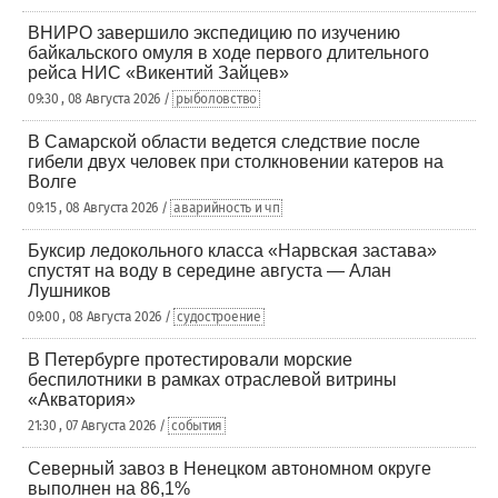
ВНИРО завершило экспедицию по изучению
байкальского омуля в ходе первого длительного
рейса НИС «Викентий Зайцев»
09:30 , 08 Августа 2026 /
рыболовство
В Самарской области ведется следствие после
гибели двух человек при столкновении катеров на
Волге
09:15 , 08 Августа 2026 /
аварийность и чп
Буксир ледокольного класса «Нарвская застава»
спустят на воду в середине августа — Алан
Лушников
09:00 , 08 Августа 2026 /
судостроение
В Петербурге протестировали морские
беспилотники в рамках отраслевой витрины
«Акватория»
21:30 , 07 Августа 2026 /
события
Северный завоз в Ненецком автономном округе
выполнен на 86,1%