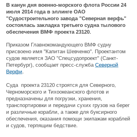
Новости
Продажа флота
В канун дня военно-морского флота России 24
Компании
Оборудование
июля 2014 года в эллинге ОАО
Репутация
Изделия
"Судостроительного завода "Северная верфь"
Работа
Материалы
состоялась закладка третьего судна тылового
Крюинг
Услуги
обеспечения ВМФ проекта 23120.
Журнал
Реклама
Приказом Главнокомандующего ВМФ судну
присвоено имя "Капитан Шевченко". Проектантом
судов является ЗАО "Спецсудопроект" (Санкт-
Конференции
Флот
Петербург), сообщает пресс-служба
Северной
Выставки и семинары
Галерея флота
Верфи
.
Личности
Форум
Суда проекта 23120 строятся для Северного,
Словарь
Отзывы
Черноморского и Тихоокеанского флотов и
Все службы
предназначены для погрузки, хранения,
транспортировки и передачи сухих грузов на берег
и различные корабли, а также для буксирного
обеспечения, оказания помощи экипажам кораблей
и судов, терпящим бедствие.